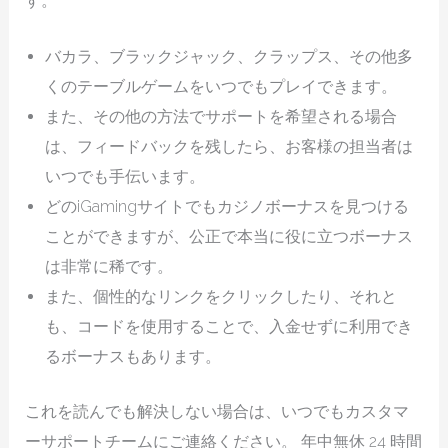
す。
バカラ、ブラックジャック、クラップス、その他多
くのテーブルゲームをいつでもプレイできます。
また、その他の方法でサポートを希望される場合
は、フィードバックを残したら、お客様の担当者は
いつでも手伝います。
どのiGamingサイトでもカジノボーナスを見つける
ことができますが、公正で本当に役に立つボーナス
は非常に稀です。
また、個性的なリンクをクリックしたり、それと
も、コードを使用することで、入金せずに利用でき
るボーナスもあります。
これを読んでも解決しない場合は、いつでもカスタマ
ーサポートチームにご連絡ください。 年中無休 24 時間