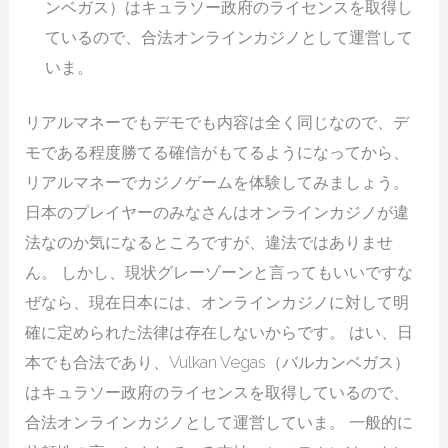
ンベガス）はキュラソー政府のライセンスを取得し
ているので、合法オンラインカジノとして運営して
いま。
リアルマネーでもデモでも内容は全く同じなので、デ
モである程度勝てる確信がもてるようになってから、
リアルマネーでカジノゲームを体験してみましょう。
日本のプレイヤーのみなさんはオンラインカジノが違
法なのか気になるところですが、違法ではありませ
ん。 しかし、現状グレーゾーンと言ってもいいですな
ぜなら、現在日本には、オンラインカジノに対して明
確に定められた法律は存在しないからです。 はい、日
本でも合法であり、Vulkan Vegas（バルカンベガス）
はキュラソー政府のライセンスを取得しているので、
合法オンラインカジノとして運営していま。 一般的に