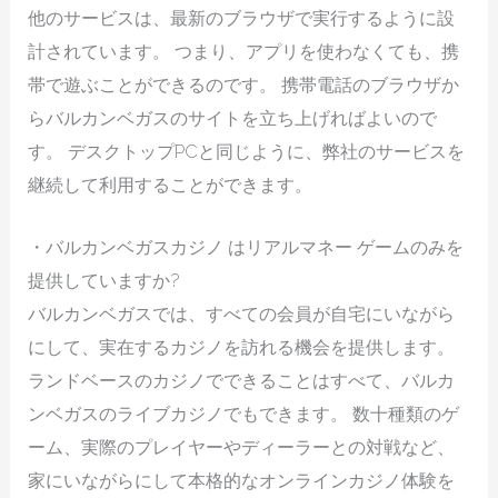
他のサービスは、最新のブラウザで実行するように設
計されています。 つまり、アプリを使わなくても、携
帯で遊ぶことができるのです。 携帯電話のブラウザか
らバルカンベガスのサイトを立ち上げればよいので
す。 デスクトップPCと同じように、弊社のサービスを
継続して利用することができます。
・バルカンベガスカジノ はリアルマネー ゲームのみを
提供していますか?
バルカンベガスでは、すべての会員が自宅にいながら
にして、実在するカジノを訪れる機会を提供します。
ランドベースのカジノでできることはすべて、バルカ
ンベガスのライブカジノでもできます。 数十種類のゲ
ーム、実際のプレイヤーやディーラーとの対戦など、
家にいながらにして本格的なオンラインカジノ体験を