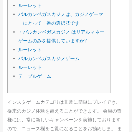
ルーレット
バルカンベガスカジノは、カジノゲーマ
ーにとって一番の選択肢です
・バルカンベガスカジノ はリアルマネー
ゲームのみを提供していますか?
ルーレット
バルカンベガスカジノゲーム
ルーレット
テーブルゲーム
インスタゲームカテゴリは非常に簡単にプレイでき、
従来のカジノ体験を超えることができます。 会員の皆
様には、常に新しいキャンペーンを実施しております
ので、ニュース欄をご覧になることをお勧めしま。 ま