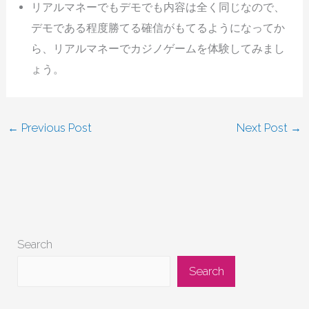
リアルマネーでもデモでも内容は全く同じなので、
デモである程度勝てる確信がもてるようになってか
ら、リアルマネーでカジノゲームを体験してみまし
ょう。
←
Previous Post
Next Post
→
Search
Search