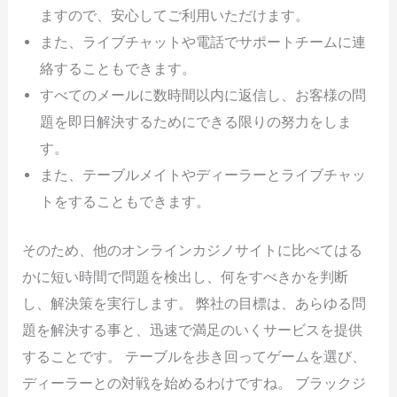
ますので、安心してご利用いただけます。
また、ライブチャットや電話でサポートチームに連
絡することもできます。
すべてのメールに数時間以内に返信し、お客様の問
題を即日解決するためにできる限りの努力をしま
す。
また、テーブルメイトやディーラーとライブチャッ
トをすることもできます。
そのため、他のオンラインカジノサイトに比べてはる
かに短い時間で問題を検出し、何をすべきかを判断
し、解決策を実行します。 弊社の目標は、あらゆる問
題を解決する事と、迅速で満足のいくサービスを提供
することです。 テーブルを歩き回ってゲームを選び、
ディーラーとの対戦を始めるわけですね。 ブラックジ