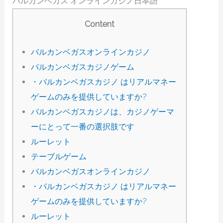
バルカンベガス オンラインカジノ日本語
Content
バルカンベガスオンラインカジノ
バルカンベガスカジノゲーム
・バルカンベガスカジノ はリアルマネー
ゲームのみを提供していますか?
バルカンベガスカジノは、カジノゲーマ
ーにとって一番の選択肢です
ルーレット
テーブルゲーム
バルカンベガスオンラインカジノ
・バルカンベガスカジノ はリアルマネー
ゲームのみを提供していますか?
ルーレット