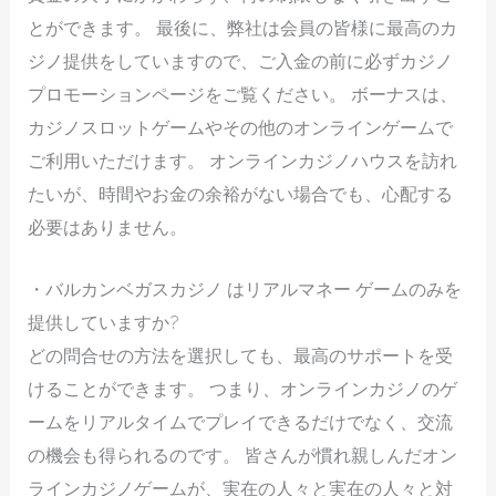
とができます。 最後に、弊社は会員の皆様に最高のカ
ジノ提供をしていますので、ご入金の前に必ずカジノ
プロモーションページをご覧ください。 ボーナスは、
カジノスロットゲームやその他のオンラインゲームで
ご利用いただけます。 オンラインカジノハウスを訪れ
たいが、時間やお金の余裕がない場合でも、心配する
必要はありません。
・バルカンベガスカジノ はリアルマネー ゲームのみを
提供していますか?
どの問合せの方法を選択しても、最高のサポートを受
けることができます。 つまり、オンラインカジノのゲ
ームをリアルタイムでプレイできるだけでなく、交流
の機会も得られるのです。 皆さんが慣れ親しんだオン
ラインカジノゲームが、実在の人々と実在の人々と対