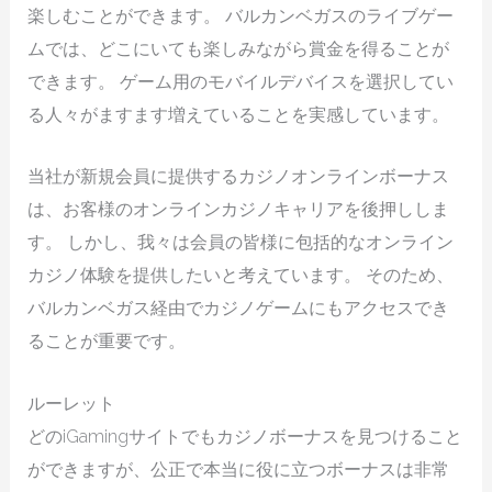
楽しむことができます。 バルカンベガスのライブゲー
ムでは、どこにいても楽しみながら賞金を得ることが
できます。 ゲーム用のモバイルデバイスを選択してい
る人々がますます増えていることを実感しています。
当社が新規会員に提供するカジノオンラインボーナス
は、お客様のオンラインカジノキャリアを後押ししま
す。 しかし、我々は会員の皆様に包括的なオンライン
カジノ体験を提供したいと考えています。 そのため、
バルカンベガス経由でカジノゲームにもアクセスでき
ることが重要です。
ルーレット
どのiGamingサイトでもカジノボーナスを見つけること
ができますが、公正で本当に役に立つボーナスは非常