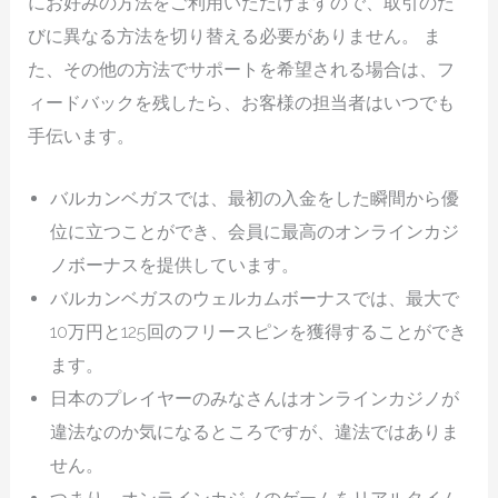
にお好みの方法をご利用いただけますので、取引のた
びに異なる方法を切り替える必要がありません。 ま
た、その他の方法でサポートを希望される場合は、フ
ィードバックを残したら、お客様の担当者はいつでも
手伝います。
バルカンベガスでは、最初の入金をした瞬間から優
位に立つことができ、会員に最高のオンラインカジ
ノボーナスを提供しています。
バルカンベガスのウェルカムボーナスでは、最大で
10万円と125回のフリースピンを獲得することができ
ます。
日本のプレイヤーのみなさんはオンラインカジノが
違法なのか気になるところですが、違法ではありま
せん。