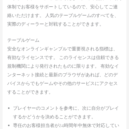
体制でお客様をサポートしているので、安心してご連
絡いただけます。 人気のテーブルゲームのすべてを、
実際のディーラーと対戦することができます。
テーブルゲーム
安全なオンラインギャンブルで重要視される指標は、
有効なライセンスです。 このライセンスは信頼できる
規制機関により発行されたものに限ります。 有効なイ
ンターネット接続と最新のブラウザがあれば、どのデ
バイスからでもゲームやその他のサービスにアクセス
することができます。
プレイヤーのコメントを参考に、次に自分がプレイ
するかどうかを決めることができます。
専任のお客様担当者が24時間年中無休で対応してい