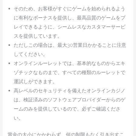
そのため、お客様がすぐにゲームを始められるよう
に有利なボーナスを提供し、最高品質のゲームをプ
レイできるように、シームレスなカスタマーサービ
スを提供しています。
ただしこの場合は、最大30営業日かかることに注意
してください。
オンラインルーレットでは、基本的なものからエキ
ゾチックなものまで、すべての種類のルーレットで
運試しができます。
高レベルのセキュリティを備えたオンラインカジノ
は、検証済みのソフトウェアプロバイダーからのゲ
ームのみを提供しているので、必ずご確認くださ
い。
賞金の大小にかかわらず、何の制限もなく引き出すこ