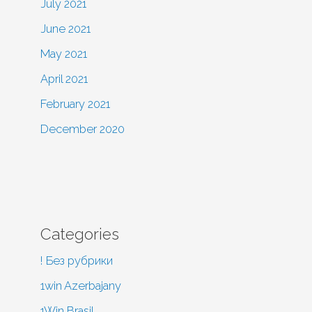
July 2021
June 2021
May 2021
April 2021
February 2021
December 2020
Categories
! Без рубрики
1win Azerbajany
1Win Brasil