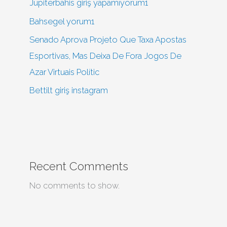
Jupiterbahis giriş yapamıyorum1
Bahsegel yorum1
Senado Aprova Projeto Que Taxa Apostas
Esportivas, Mas Deixa De Fora Jogos De
Azar Virtuais Polític
Bettilt giriş instagram
Recent Comments
No comments to show.