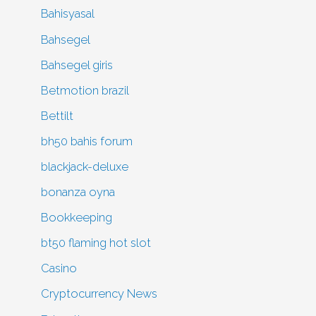
Bahisyasal
Bahsegel
Bahsegel giris
Betmotion brazil
Bettilt
bh50 bahis forum
blackjack-deluxe
bonanza oyna
Bookkeeping
bt50 flaming hot slot
Casino
Cryptocurrency News