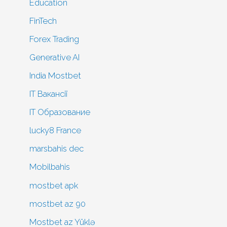
Education
FinTech
Forex Trading
Generative AI
India Mostbet
IT Вакансії
IT Образование
lucky8 France
marsbahis dec
Mobilbahis
mostbet apk
mostbet az 90
Mostbet az Yüklə