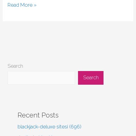
Read More »
Search
Search
Recent Posts
blackjack-deluxe sitesi (696)