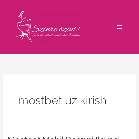
Skip
to
content
mostbet uz kirish
Mostbet