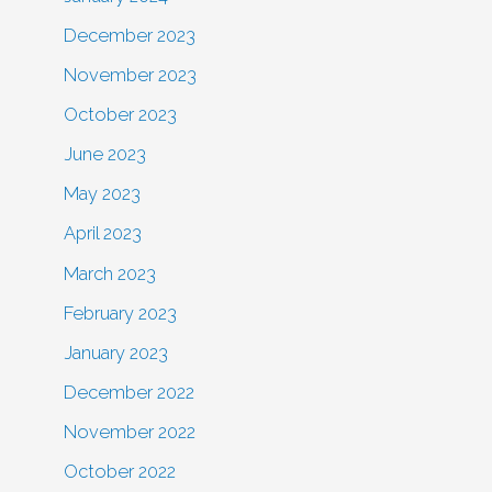
December 2023
November 2023
October 2023
June 2023
May 2023
April 2023
March 2023
February 2023
January 2023
December 2022
November 2022
October 2022