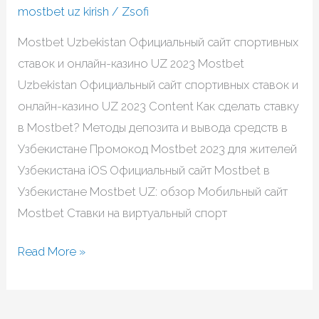
O`zbekcha
mostbet uz kirish
/
Zsofi
ставок
Tarjima,
и
Mostbet Uzbekistan Официальный сайт спортивных
Tas-
онлайн-
ставок и онлайн-казино UZ 2023 Mostbet
ix,
казино
Uzbekistan Официальный сайт спортивных ставок и
Besplatno,
UZ
онлайн-казино UZ 2023 Content Как сделать ставку
O`zbek
202
в Mostbet? Методы депозита и вывода средств в
Tilida,
Узбекистане Промокод Mostbet 2023 для жителей
Uzbek
Узбекистана iOS Официальный сайт Mostbet в
Tilida,
Узбекистане Mostbet UZ: обзор Мобильный сайт
Tas-
Mostbet Ставки на виртуальный спорт
ix
2020,
Read More »
2021,
202