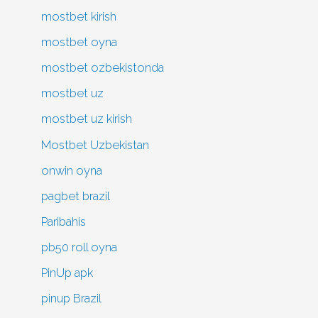
mostbet kirish
mostbet oyna
mostbet ozbekistonda
mostbet uz
mostbet uz kirish
Mostbet Uzbekistan
onwin oyna
pagbet brazil
Paribahis
pb50 roll oyna
PinUp apk
pinup Brazil