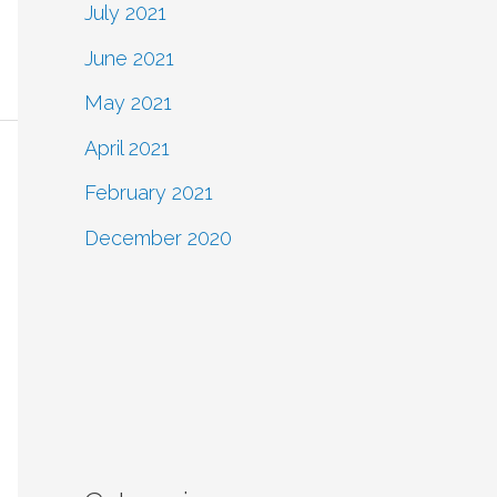
July 2021
June 2021
May 2021
April 2021
February 2021
December 2020