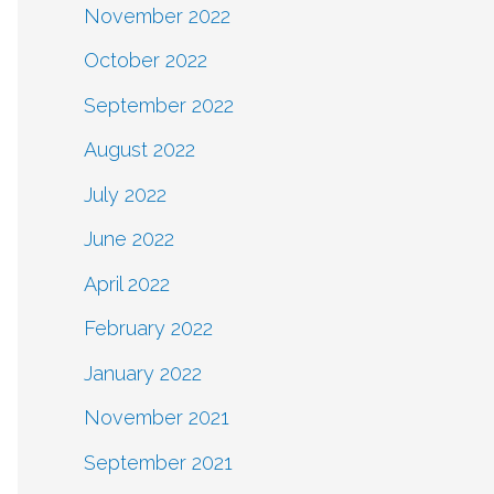
November 2022
October 2022
September 2022
August 2022
July 2022
June 2022
April 2022
February 2022
January 2022
November 2021
September 2021