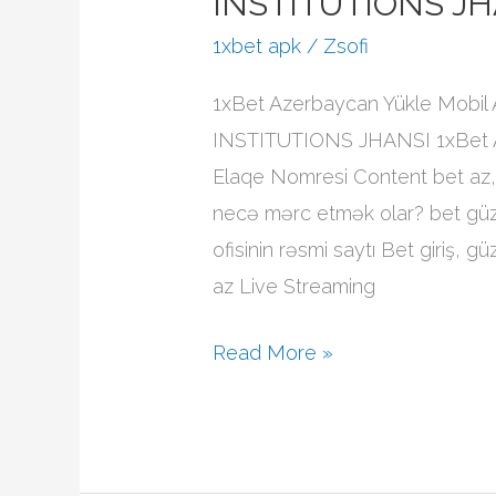
INSTITUTIONS J
Mobil
1xbet apk
/
Zsofi
Az
Indir
1xBet Azerbaycan Yükle Mobi
Android
INSTITUTIONS JHANSI 1xBet A
iOS
Elaqe Nomresi Content bet az,
MODERN
necə mərc etmək olar? bet güz
GROUP
ofisinin rəsmi saytı Bet giriş,
OF
az Live Streaming
INSTITUTIONS
JHANS
Read More »