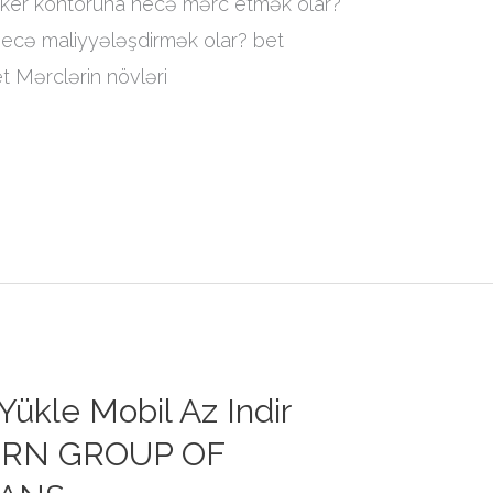
eker kontoruna necə mərc etmək olar?
ecə maliyyələşdirmək olar? bet
t Mərclərin növləri
ükle Mobil Az Indir
ERN GROUP OF