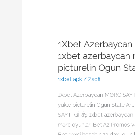
1Xbet Azerbaycan
1Xbet
Azerbaycan
1xbet azerbaycan 
MƏRC
picturelin Ogun St
SAYTI
1xbet apk
/
Zsofi
GİRİŞ
1xbet
1Xbet Azerbaycan MƏRC SAYTI
azerbaycan
yukle picturelin Ogun State A
mobil
SAYTI GİRİŞ 1xbet azerbaycan 
uygulama
mərc oyunları Bet Az Promos
yukle
Bet şəxsi hesabınıza daxil olun