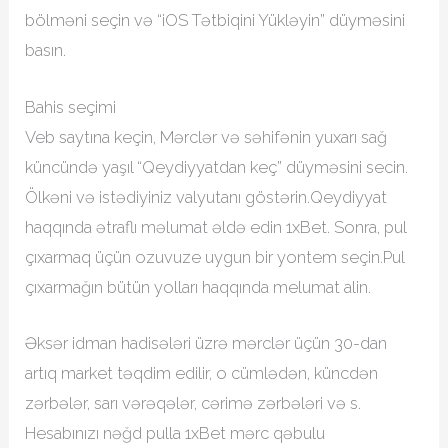
bölməni seçin və “iOS Tətbiqini Yükləyin” düyməsini
basın.
Bahis seçimi
Veb saytına keçin, Mərclər və səhifənin yuxarı sağ
küncündə yaşıl “Qeydiyyatdan keç” düyməsini secin.
Ölkəni və istədiyiniz valyutanı göstərin.Qeydiyyat
haqqında ətraflı məlumat əldə edin 1xBet. Sonra, pul
çıxarmaq üçün ozuvuze uygun bir yontem seçin.Pul
çıxarmağın bütün yolları haqqında melumat alin.
Əksər idman hadisələri üzrə mərclər üçün 30-dan
artıq market təqdim edilir, o cümlədən, küncdən
zərbələr, sarı vərəqələr, cərimə zərbələri və s.
Hesabınızı nəğd pulla 1xBet mərc qəbulu