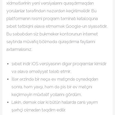
xidmətlərinin yeni versiyalarını quraşdırmaqdan
yorulanlar tərəfindən nəzərdən keçirilməlidir. Bu
platformanın rəsmi proqram təminatı kataloquna
1xbet tətbiqini əlavə etməmək Google-un siyasətidir.
Bu səbəbdən siz bukmeker kontorunun internet
saytında müvafiq bölmədə quraşdırma fayllarını
axtarmalısınız.
1xbet indir iOS versiyasının digər proqramlar kimidir
və əlavə əməliyyat tələb etmir.
İllər ərzində bir neçə ev matçında oynadıqdan
sonra, həm yaxşı, həm də pis bir ev matçını
keçirməyin müxtəlif yollarını gördüm.
Lakin, demək olar ki bütün hallarda canlı yayım
şərhçi olmadan təqdim edilir.