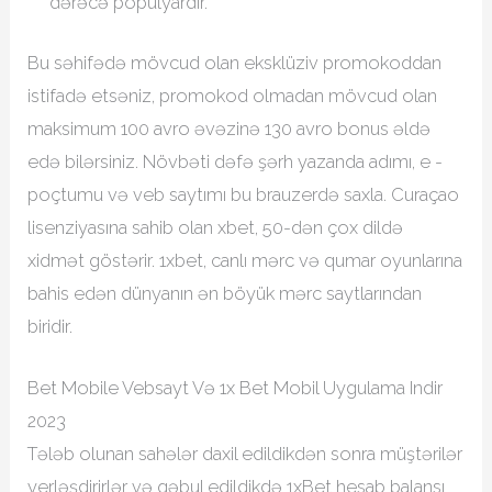
dərəcə populyardır.
Bu səhifədə mövcud olan eksklüziv promokoddan
istifadə etsəniz, promokod olmadan mövcud olan
maksimum 100 avro əvəzinə 130 avro bonus əldə
edə bilərsiniz. Növbəti dəfə şərh yazanda adımı, e -
poçtumu və veb saytımı bu brauzerdə saxla. Curaçao
lisenziyasına sahib olan xbet, 50-dən çox dildə
xidmət göstərir. 1xbet, canlı mərc və qumar oyunlarına
bahis edən dünyanın ən böyük mərc saytlarından
biridir.
Bet Mobile Vebsayt Və 1x Bet Mobil Uygulama Indir
2023
Tələb olunan sahələr daxil edildikdən sonra müştərilər
yerləşdirirlər və qəbul edildikdə 1xBet hesab balansı