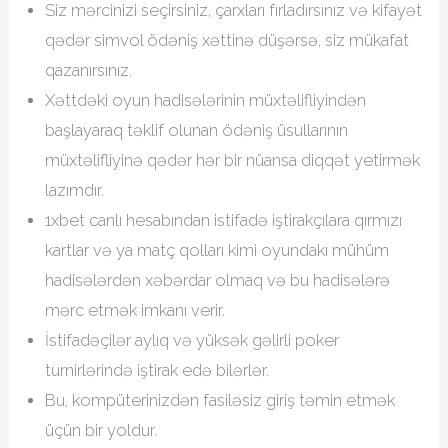
Siz mərcinizi seçirsiniz, çarxları fırladırsınız və kifayət
qədər simvol ödəniş xəttinə düşərsə, siz mükafat
qazanırsınız.
Xəttdəki oyun hadisələrinin müxtəlifliyindən
başlayaraq təklif olunan ödəniş üsullarının
müxtəlifliyinə qədər hər bir nüansa diqqət yetirmək
lazımdır.
1xbet canlı hesabından istifadə iştirakçılara qırmızı
kartlar və ya matç qolları kimi oyundakı mühüm
hadisələrdən xəbərdar olmaq və bu hadisələrə
mərc etmək imkanı verir.
İstifadəçilər aylıq və yüksək gəlirli poker
turnirlərində iştirak edə bilərlər.
Bu, kompüterinizdən fasiləsiz giriş təmin etmək
üçün bir yoldur.