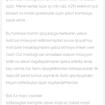
üçün. Manat kartlar üçün 15 min rubl, AZN elektron pul
kisələri və mobil operatorlar üçün şirkət komissiya
tələb etmir.
Bu funksiya mərcin qoyulduğu hadisənin yekun
nəticəsi müəyyən edilməmişdən əvvəl qoyulmuş
mərclərin hesablaşmasını qəbul etməyə imkan verir.
Cash Out məbləği cari əmsallara əsasən müəyyən
edilir və erkən nağdlaşdırmanın qəbul edildiyi anda
baş vermiş hər hansı dəyişikliklərdən birbaşa asılıdır. İlk
depozit 1xbet bonus saytda ilk dəfə qeydiyyatdan
keçən istifadəçilər üçün əlçatandırMərclər.
Bet Az mərc oyunları
İstifadəçilər həmçinin 1xbet mobi az (1xbet mobi