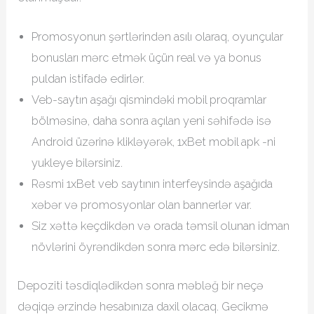
Promosyonun şərtlərindən asılı olaraq, oyunçular
bonusları mərc etmək üçün real və ya bonus
puldan istifadə edirlər.
Veb-saytın aşağı qismindəki mobil proqramlar
bölməsinə, daha sonra açılan yeni səhifədə isə
Android üzərinə klikləyərək, 1xBet mobil apk -ni
yukleye bilərsiniz.
Rəsmi 1xBet veb saytının interfeysində aşağıda
xəbər və promosyonlar olan bannerlər var.
Siz xəttə keçdikdən və orada təmsil olunan idman
növlərini öyrəndikdən sonra mərc edə bilərsiniz.
Depoziti təsdiqlədikdən sonra məbləğ bir neçə
dəqiqə ərzində hesabınıza daxil olacaq. Gecikmə