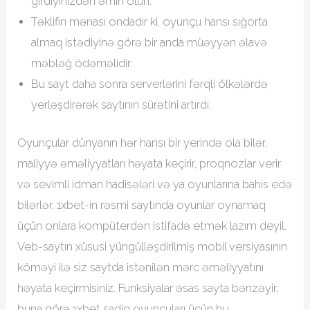
girdiyinizdən əmin olun.
Təklifin mənası ondadır ki, oyunçu hansı sığorta
almaq istədiyinə görə bir anda müəyyən əlavə
məbləğ ödəməlidir.
Bu sayt daha sonra serverlərini fərqli ölkələrdə
yerləşdirərək saytının sürətini artırdı.
Oyunçular dünyanın hər hansı bir yerində ola bilər,
maliyyə əməliyyatları həyata keçirir, proqnozlar verir
və sevimli idman hadisələri və ya oyunlarına bahis edə
bilərlər. 1xbet-in rəsmi saytında oyunlar oynamaq
üçün onlara kompüterdən istifadə etmək lazım deyil.
Veb-saytın xüsusi yüngülləşdirilmiş mobil versiyasının
köməyi ilə siz saytda istənilən mərc əməliyyatını
həyata keçirmisiniz. Funksiyalar əsas sayta bənzəyir,
buna görə 1xbet sadiq oyunçuları üçün bu