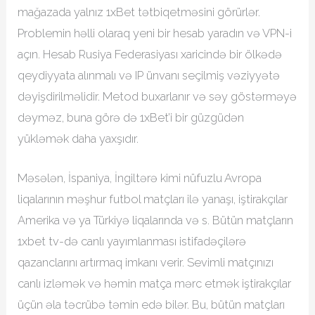
mağazada yalnız 1xBet tətbiqetməsini görürlər.
Problemin həlli olaraq yeni bir hesab yaradın və VPN-i
açın. Hesab Rusiya Federasiyası xaricində bir ölkədə
qeydiyyata alınmalı və IP ünvanı seçilmiş vəziyyətə
dəyişdirilməlidir. Metod buxarlanır və səy göstərməyə
dəyməz, buna görə də 1xBet’i bir güzgüdən
yükləmək daha yaxşıdır.
Məsələn, İspaniya, İngiltərə kimi nüfuzlu Avropa
liqalarının məşhur futbol matçları ilə yanaşı, iştirakçılar
Amerika və ya Türkiyə liqalarında və s. Bütün matçların
1xbet tv-də canlı yayımlanması istifadəçilərə
qazanclarını artırmaq imkanı verir. Sevimli matçınızı
canlı izləmək və həmin matça mərc etmək iştirakçılar
üçün əla təcrübə təmin edə bilər. Bu, bütün matçları