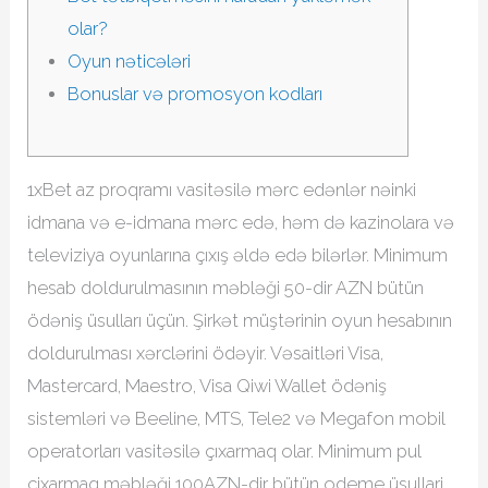
olar?
Oyun nəticələri
Bonuslar və promosyon kodları
1xBet az proqramı vasitəsilə mərc edənlər nəinki
idmana və e-idmana mərc edə, həm də kazinolara və
televiziya oyunlarına çıxış əldə edə bilərlər. Minimum
hesab doldurulmasının məbləği 50-dir AZN bütün
ödəniş üsulları üçün. Şirkət müştərinin oyun hesabının
doldurulması xərclərini ödəyir. Vəsaitləri Visa,
Mastercard, Maestro, Visa Qiwi Wallet ödəniş
sistemləri və Beeline, MTS, Tele2 və Megafon mobil
operatorları vasitəsilə çıxarmaq olar. Minimum pul
çixarmaq məbləği 100AZN-dir bütün odeme üsullari