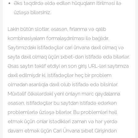
Əks təqdirdə əldə edilən hüquqların itirilməsi ilə
üzləşə bilərsiniz.
Lakin bütün slotlar, əsasən, fırlanma və qalib
kombinasiyaların formalaşdırılması ilə bağlıdır.
Saytımızdakı istifadəçilər cari ünvana daxil olmaq və
sayta daxil olmaq üçün 1xbet-dən istifadə edə bilərlər.
Əsas saytın təklif etdiyi ən son giriş URL-ləri saytımıza
daxil edilmişdir ki, istifadəçilər heç bir problem
olmadan asanlıqla daxil olub istifadə edə bilsinlər.
Müxtəlif ölkələrdəki yeni onlayn mərc qaydalarına
əsasən, istifadəçilər bu saytdan istifadə edərkən
problemlərlə üzləşə bilərlər. Bu problemləri həll
etmək üçün onlar istədikləri zaman və hər yerdə
davam etmək üçün Cari Ünvana 1xbet Girişindən