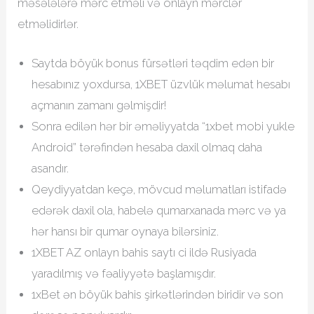
məsələlərə mərc etməli və onlayn mərclər
etməlidirlər.
Saytda böyük bonus fürsətləri təqdim edən bir
hesabınız yoxdursa, 1XBET üzvlük məlumat hesabı
açmanın zamanı gəlmişdir!
Sonra edilən hər bir əməliyyatda “1xbet mobi yukle
Android” tərəfindən hesaba daxil olmaq daha
asandır.
Qeydiyyatdan keçə, mövcud məlumatları istifadə
edərək daxil ola, habelə qumarxanada mərc və ya
hər hansı bir qumar oynaya bilərsiniz.
1XBET AZ onlayn bahis saytı ci ildə Rusiyada
yaradılmış və fəaliyyətə başlamışdır.
1xBet ən böyük bahis şirkətlərindən biridir və son