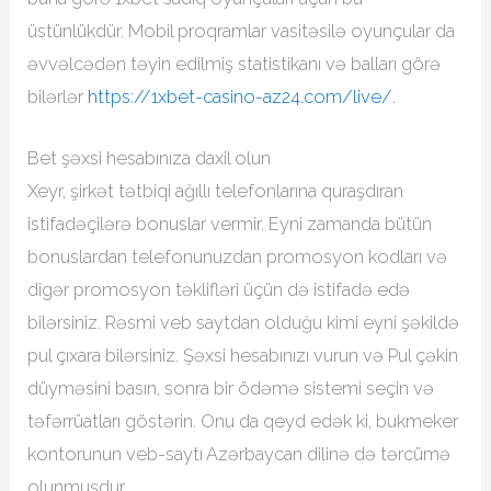
üstünlükdür. Mobil proqramlar vasitəsilə oyunçular da
əvvəlcədən təyin edilmiş statistikanı və balları görə
bilərlər
https://1xbet-casino-az24.com/live/
.
Bet şəxsi hesabınıza daxil olun
Xeyr, şirkət tətbiqi ağıllı telefonlarına quraşdıran
istifadəçilərə bonuslar vermir. Eyni zamanda bütün
bonuslardan telefonunuzdan promosyon kodları və
digər promosyon təklifləri üçün də istifadə edə
bilərsiniz. Rəsmi veb saytdan olduğu kimi eyni şəkildə
pul çıxara bilərsiniz. Şəxsi hesabınızı vurun və Pul çəkin
düyməsini basın, sonra bir ödəmə sistemi seçin və
təfərrüatları göstərin. Onu da qeyd edək ki, bukmeker
kontorunun veb-saytı Azərbaycan dilinə də tərcümə
olunmuşdur.