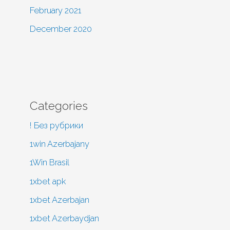
February 2021
December 2020
Categories
! Без рубрики
1win Azerbajany
1Win Brasil
1xbet apk
1xbet Azerbajan
1xbet Azerbaydjan