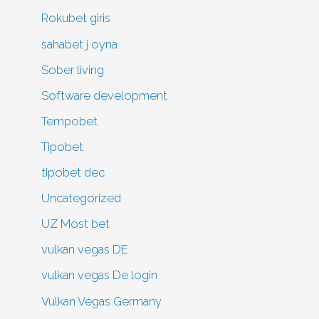
Rokubet giris
sahabet j oyna
Sober living
Software development
Tempobet
Tipobet
tipobet dec
Uncategorized
UZ Most bet
vulkan vegas DE
vulkan vegas De login
Vulkan Vegas Germany