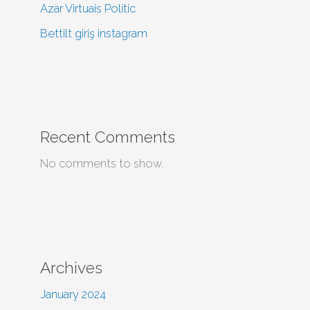
Azar Virtuais Polític
Bettilt giriş instagram
Recent Comments
No comments to show.
Archives
January 2024