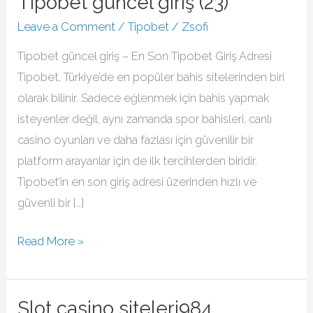
Tipobet güncel giriş (23)
güncel
Leave a Comment
/
Tipobet
/
Zsofi
giriş
Tipobet güncel giriş – En Son Tipobet Giriş Adresi
(23)
Tipobet, Türkiye’de en popüler bahis sitelerinden biri
olarak bilinir. Sadece eğlenmek için bahis yapmak
isteyenler değil, aynı zamanda spor bahisleri, canlı
casino oyunları ve daha fazlası için güvenilir bir
platform arayanlar için de ilk tercihlerden biridir.
Tipobet’in en son giriş adresi üzerinden hızlı ve
güvenli bir […]
Read More »
Slot casino siteleri984
Slot