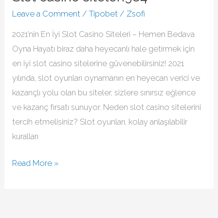
casino
Leave a Comment
/
Tipobet
/
Zsofi
siteleri984
2021’nin En İyi Slot Casino Siteleri – Hemen Bedava
Oyna Hayatı biraz daha heyecanlı hale getirmek için
en iyi slot casino sitelerine güvenebilirsiniz! 2021
yılında, slot oyunları oynamanın en heyecan verici ve
kazançlı yolu olan bu siteler, sizlere sınırsız eğlence
ve kazanç fırsatı sunuyor. Neden slot casino sitelerini
tercih etmelisiniz? Slot oyunları, kolay anlaşılabilir
kuralları
Read More »