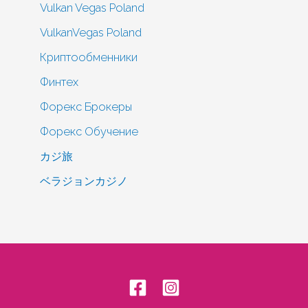
Vulkan Vegas Poland
VulkanVegas Poland
Криптообменники
Финтех
Форекс Брокеры
Форекс Обучение
カジ旅
ベラジョンカジノ