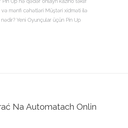
r Pin Up nə qədər onlayn kazino təklif
 və mənfi cəhətləri Müştəri xidməti ilə
 nədir? Yeni Oyunçular üçün Pin Up
rać Na Automatach Onlin