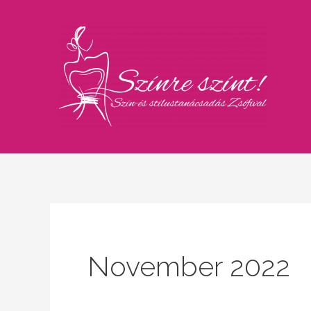
Skip
to
content
November 2022