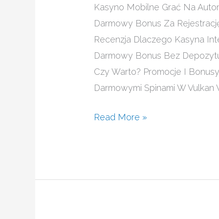
Kasyno Mobilne Grać Na Autom
Na
Darmowy Bonus Za Rejestracj
Automatach
Recenzja Dlaczego Kasyna In
Onlin
Darmowy Bonus Bez Depozytu
Czy Warto? Promocje I Bonus
Darmowymi Spinami W Vulkan 
Read More »