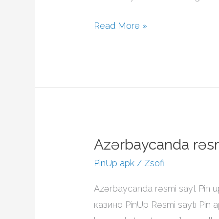
Read More »
Azərbaycanda rəs
Azərbaycanda
rəsmi
PinUp apk
/
Zsofi
say
Azərbaycanda rəsmi sayt Pin u
казино PinUp Rəsmi saytı Pin 