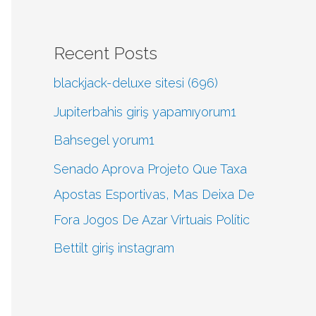
Recent Posts
blackjack-deluxe sitesi (696)
Jupiterbahis giriş yapamıyorum1
Bahsegel yorum1
Senado Aprova Projeto Que Taxa
Apostas Esportivas, Mas Deixa De
Fora Jogos De Azar Virtuais Polític
Bettilt giriş instagram