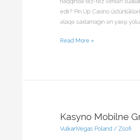
haqqında tez-tez verilən sualla
edir? Pin Up Casino üstünlükləri
əlaqə saxlamağın ən yaxşı yolu
Read More »
Kasyno Mobilne G
Kasyno
Mobilne
VulkanVegas Poland
/
Zsofi
Grać