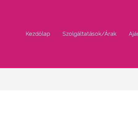
Kezdőlap
Szolgáltatások/Árak
Ajá