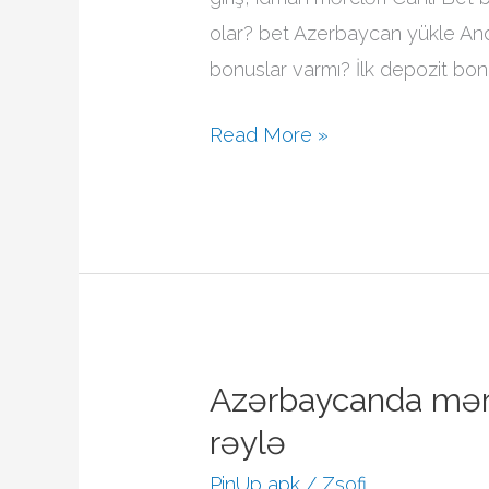
olar? bet Azerbaycan yükle And
bonuslar varmı? İlk depozit bo
Read More »
Azərbaycanda mərc 
Azərbaycanda
mərc
rəylə
oyunları
PinUp apk
/
Zsofi