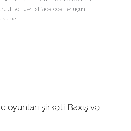
roid Bet-dən istifadə edənlər üçün
nusu bet
oyunları şirkəti Baxış və