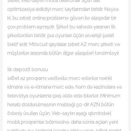
1xBet, veb-saytın mobil telefonlar üçün əla
optimizasiya edildiyi mərc saytlarından biridir. Nəysə
ki, bu 1xbet online problemə güvən ilə əlaqədar bir
çox problem aşmışdır. Şirkət bu sahədə yaranan ilk
şirkətlərdən biridir, pul oyunları üçün əlverişli şərait
təklif edir. Mövcud qaydalar 1xbet AZ mərc şirkəti və
müştərilər arasında bütün digər əlaqələri tənzimləyir.
İlk depozit bonusu
1xBet az proqramı vasitəsilə mərc edənlər nəinki
idmana və e-idmana mərc edə, həm də kazinolara və
televiziya oyunlarına çıxış əldə edə bilərlər. Minimum
hesab doldurulmasının məbləği 50-dir AZN bütün
ödəniş üsulları üçün. Veb-saytın aşağı qismindəki
mobil proqramlar bölməsinə, daha sonra açılan yeni
səhifədə isə Android üzərinə klikləyərək, 1xBet mobil