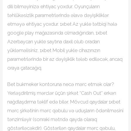
dili bilməyinizə ehtiyac yoxdur. Oyunçuların
təhlükəsizlik parametrlərində əlavə dəyişikliklər
etməyə ehtiyac yoxdur. 1xbet Az yukle tətbiqi hələ
google play mağazasında olmadığından, 1xbet
Azerbaycan yukle saytına daxil olub oradan
yükləməlisiniz. 1xbet Mobil yukle cihazınızın
parametrlərində bir az dəyişiklik tələb ediləcək, ancaq
oraya çatacağıq.
Bet bukmeker kontoruna necə mərc etmək olar?
Yerləşdirilmiş mərclər üçün şirkət “Cash Out” erkən
nağdlaşdırma təklif edə bilər. Mövcud qaydalar 1xbet
mərc şirkətinin mərc qəbulu və uduşların ödənilməsini
tənzimləyir (sonraki mətndə qayda olaraq
göstəriləcəkdir). Göstərilən qaydalar mərc qəbulu,