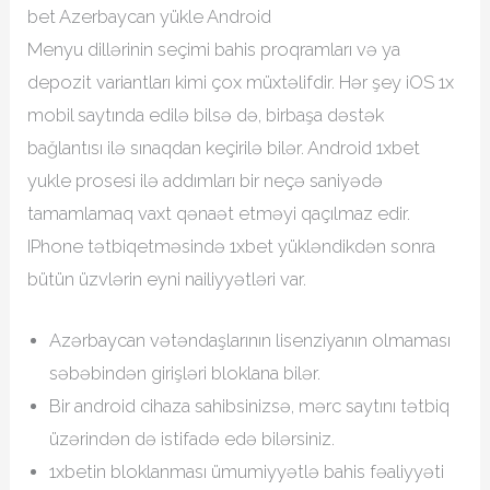
bet Azerbaycan yükle Android
Menyu dillərinin seçimi bahis proqramları və ya
depozit variantları kimi çox müxtəlifdir. Hər şey iOS 1x
mobil saytında edilə bilsə də, birbaşa dəstək
bağlantısı ilə sınaqdan keçirilə bilər. Android 1xbet
yukle prosesi ilə addımları bir neçə saniyədə
tamamlamaq vaxt qənaət etməyi qaçılmaz edir.
IPhone tətbiqetməsində 1xbet yükləndikdən sonra
bütün üzvlərin eyni nailiyyətləri var.
Azərbaycan vətəndaşlarının lisenziyanın olmaması
səbəbindən girişləri bloklana bilər.
Bir android cihaza sahibsinizsə, mərc saytını tətbiq
üzərindən də istifadə edə bilərsiniz.
1xbetin bloklanması ümumiyyətlə bahis fəaliyyəti