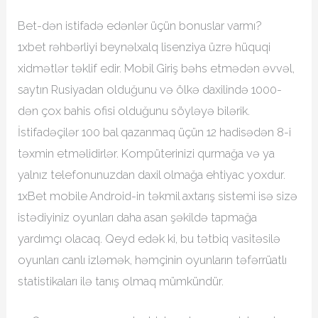
Bet-dən istifadə edənlər üçün bonuslar varmı?
1xbet rəhbərliyi beynəlxalq lisenziya üzrə hüquqi
xidmətlər təklif edir. Mobil Giriş bəhs etmədən əvvəl,
saytın Rusiyadan olduğunu və ölkə daxilində 1000-
dən çox bahis ofisi olduğunu söyləyə bilərik.
İstifadəçilər 100 bal qazanmaq üçün 12 hadisədən 8-i
təxmin etməlidirlər. Kompüterinizi qurmağa və ya
yalnız telefonunuzdan daxil olmağa ehtiyac yoxdur.
1xBet mobile Android-in təkmil axtarış sistemi isə sizə
istədiyiniz oyunları daha asan şəkildə tapmağa
yardımçı olacaq. Qeyd edək ki, bu tətbiq vasitəsilə
oyunları canlı izləmək, həmçinin oyunların təfərrüatlı
statistikaları ilə tanış olmaq mümkündür.