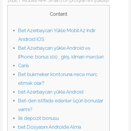
1XBET Mobile APK Smartfon proqramını yükləyi
Content
Bet Azerbaycan Yükle Mobil Az Indir
Android iOS
Bet Azərbaycan yükle Android və
iPhone: bonus 100 , giriş, idman mərcləri
Canlı
Bet bukmeker kontoruna necə mərc
etmək olar?
bet Azerbaycan yükle Android
Bet-dən istifadə edənlər üçün bonuslar
varmı?
İlk depozit bonusu
bet Dosyasını Android’e Alma