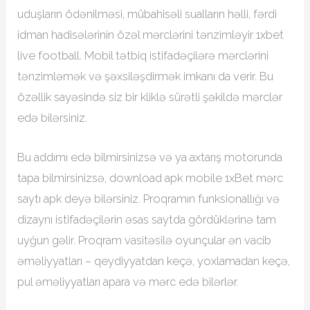
uduşların ödənilməsi, mübahisəli sualların həlli, fərdi
idman hadisələrinin özəl mərclərini tənzimləyir 1xbet
live football. Mobil tətbiq istifadəçilərə mərclərini
tənzimləmək və şəxsiləşdirmək imkanı da verir. Bu
özəllik sayəsində siz bir kliklə sürətli şəkildə mərclər
edə bilərsiniz.
Bu addımı edə bilmirsinizsə və ya axtarış motorunda
tapa bilmirsinizsə, download apk mobile 1xBet mərc
saytı apk deyə bilərsiniz. Proqramın funksionallığı və
dizaynı istifadəçilərin əsas saytda gördüklərinə tam
uyğun gəlir. Proqram vasitəsilə oyunçular ən vacib
əməliyyatları – qeydiyyatdan keçə, yoxlamadan keçə,
pul əməliyyatları apara və mərc edə bilərlər.