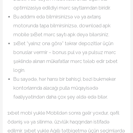
optimizasiya edildiyi mərc saytlarından biridir.
Bu addımı edə bilmirsinizsə və ya axtarış
motorunda tapa bilmirsinizsə, download apk
mobile 1xBet mərc saytı apk deyə bilərsiniz.
1xBet “yalnız ona görə” təkrar depozitlər üçün
bonuslar vermir – bonus pul və ya pulsuz mərc
şəklində alınan mükafatlar mərc tələb edir 1xbet
login.
Bu sayədə, hər hansı bir bahisçi, bəzi bukmeker
kontorlarında alacağı pulla müqayisədə
fəaliyyətindən daha çox şey əldə edə bilər.
1xbet mobi yukle Mobildən sonra gəlir yoxdur, qəfil
ödəniş və ya silinmə, üzvlük haqqından istifadə
edilmir. 1xbet yukle Ağıllı tətbiqetmə üçün seçimlərdə