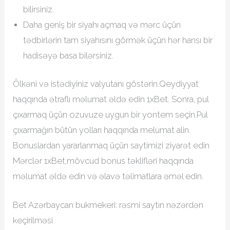
bilirsiniz.
Daha geniş bir siyahı açmaq və mərc üçün
tədbirlərin tam siyahısını görmək üçün hər hansı bir
hadisəyə basa bilərsiniz.
Ölkəni və istədiyiniz valyutanı göstərin.Qeydiyyat
haqqında ətraflı məlumat əldə edin 1xBet. Sonra, pul
çıxarmaq üçün ozuvuze uygun bir yontem seçin.Pul
çıxarmağın bütün yolları haqqında melumat alin.
Bonuslardan yararlanmaq üçün saytimizi ziyarət edin
Mərclər 1xBet,mövcud bonus təklifləri haqqında
məlumat əldə edin və əlavə təlimatlara əməl edin.
Bet Azərbaycan bukmekeri: rəsmi saytın nəzərdən
keçirilməsi