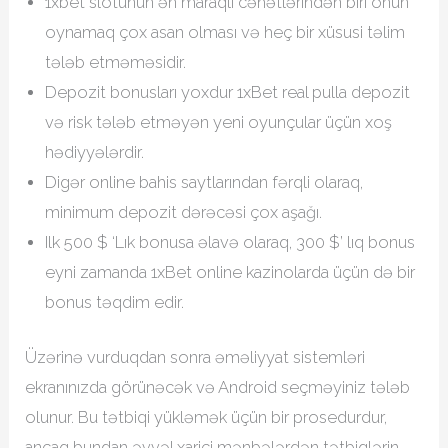
1xbet slotunun ən maraqlı cəhətlərindən biri onun
oynamaq çox asan olması və heç bir xüsusi təlim
tələb etməməsidir.
Depozit bonusları yoxdur 1xBet real pulla depozit
və risk tələb etməyən yeni oyunçular üçün xoş
hədiyyələrdir.
Digər online bahis saytlarından fərqli olaraq,
minimum depozit dərəcəsi çox aşağı.
Ilk 500 $ ‘Lık bonusa əlavə olaraq, 300 $’ lıq bonus
eyni zamanda 1xBet online kazinolarda üçün də bir
bonus təqdim edir.
Üzərinə vurduqdan sonra əməliyyat sistemləri
ekranınızda görünəcək və Android seçməyiniz tələb
olunur. Bu tətbiqi yükləmək üçün bir prosedurdur,
ancaq bundan əvvəl xarici mənbələrdən tətbiqlərin