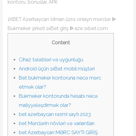
kontoru, bonuslar, APK
1XBET Azerbaycan İdman üzrə onlayn mərclər ᐉ
Bukmeker şirkəti 1xBet giriş ᐉ aze 1xbet.com
Content
Cihaz tələbləri və uyğunluğu
Android üçün 1xBet mobil müştəri
Bet bukmeker kontoruna necə mərc
etmək olar?
Bukmeker kontorunda hesabı necə
maliyyələşdirmək olar?
bet azerbaycan rəsmi saytı 2023
bet Mərclərin növləri və variantları
bet Azerbaycan MƏRC SAYTI GİRİŞ