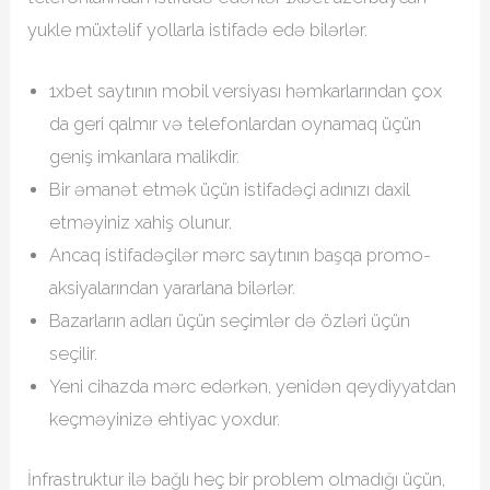
yukle müxtəlif yollarla istifadə edə bilərlər.
1xbet saytının mobil versiyası həmkarlarından çox
da geri qalmır və telefonlardan oynamaq üçün
geniş imkanlara malikdir.
Bir əmanət etmək üçün istifadəçi adınızı daxil
etməyiniz xahiş olunur.
Ancaq istifadəçilər mərc saytının başqa promo-
aksiyalarından yararlana bilərlər.
Bazarların adları üçün seçimlər də özləri üçün
seçilir.
Yeni cihazda mərc edərkən, yenidən qeydiyyatdan
keçməyinizə ehtiyac yoxdur.
İnfrastruktur ilə bağlı heç bir problem olmadığı üçün,