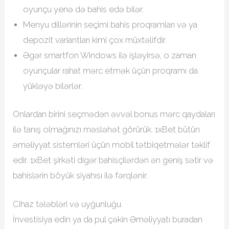
oyunçu yenə də bahis edə bilər.
Menyu dillərinin seçimi bahis proqramları və ya
depozit variantları kimi çox müxtəlifdir.
Əgər smartfon Windows ilə işləyirsə, o zaman
oyunçular rahat mərc etmək üçün proqramı da
yükləyə bilərlər.
Onlardan birini seçmədən əvvəl bonus mərc qaydaları
ilə tanış olmağınızı məsləhət görürük. 1xBet bütün
əməliyyat sistemləri üçün mobil tətbiqetmələr təklif
edir. 1xBet şirkəti digər bahisçilərdən ən geniş sətir və
bahislərin böyük siyahısı ilə fərqlənir.
Cihaz tələbləri və uyğunluğu
İnvestisiya edin ya da pul çəkin Əməliyyatı buradan