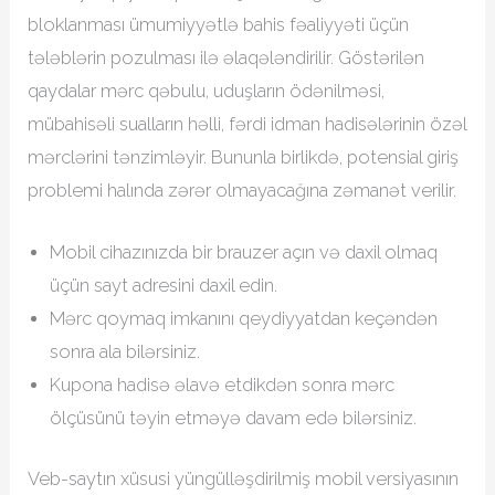
bloklanması ümumiyyətlə bahis fəaliyyəti üçün
tələblərin pozulması ilə əlaqələndirilir. Göstərilən
qaydalar mərc qəbulu, uduşların ödənilməsi,
mübahisəli sualların həlli, fərdi idman hadisələrinin özəl
mərclərini tənzimləyir. Bununla birlikdə, potensial giriş
problemi halında zərər olmayacağına zəmanət verilir.
Mobil cihazınızda bir brauzer açın və daxil olmaq
üçün sayt adresini daxil edin.
Mərc qoymaq imkanını qeydiyyatdan keçəndən
sonra ala bilərsiniz.
Kupona hadisə əlavə etdikdən sonra mərc
ölçüsünü təyin etməyə davam edə bilərsiniz.
Veb-saytın xüsusi yüngülləşdirilmiş mobil versiyasının