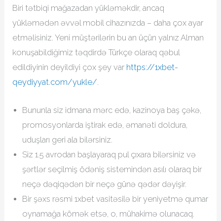
Biri tətbiqi mağazadan yükləməkdir, ancaq
yükləmədən əvvəl mobil cihazınızda – daha çox ayar
etməlisiniz. Yeni müştərilərin bu an üçün yalnız Alman
konuşabildiğimiz təqdirdə Türkçe olaraq qəbul
edildiyinin deyildiyi çox şey var
https://1xbet-
qeydiyyat.com/yukle/
.
Bununla siz idmana mərc edə, kazinoya baş çəkə,
promosyonlarda iştirak edə, əmanəti doldura,
uduşları geri ala bilərsiniz.
Siz 1.5 avrodan başlayaraq pul çıxara bilərsiniz və
şərtlər seçilmiş ödəniş sistemindən asılı olaraq bir
neçə dəqiqədən bir neçə günə qədər dəyişir.
Bir şəxs rəsmi 1xbet vasitəsilə bir yeniyetmə qumar
oynamağa kömək etsə, o, mühakimə olunacaq.