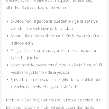
dəstək işçiləri ilə əlaqə qurmaq üçün ekranın sağ
altındakı Sual ver düyməsini vurun.
1xBet şirkəti digər bahisçilərdən ən geniş sətir və
bahislərin böyük siyahısı ilə fərqlənir.
Məhdudiyyətsiz daxil olmaq üçün işləyən bir güzgü
istifadə edin.
Müştərilər matçın müəyyən bir mərhələsində bir
bahis bağladılar.
1xbet mobile proqramın ölçüsü 40,63 MB-dır, Wi-Fi
vasitəsilə yükləmək daha yaxşıdır.
Şirkət bu sahədə yaranan ilk şirkətlərdən biridir, pul
oyunları üçün əlverişli şərait təklif edir.
Mobil Ana Səhifə Şirkət məzmununa və az qala bütün
bahis xidmətlərinə mobil cihazlar üzərindən gedə