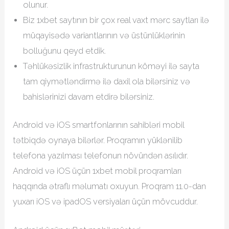
olunur.
Biz 1xbet saytının bir çox real vaxt mərc saytları ilə
müqayisədə variantlarının və üstünlüklərinin
bolluğunu qeyd etdik.
Təhlükəsizlik infrastrukturunun köməyi ilə sayta
tam qiymətləndirmə ilə daxil ola bilərsiniz və
bahislərinizi davam etdirə bilərsiniz.
Android və iOS smartfonlarının sahibləri mobil
tətbiqdə oynaya bilərlər. Proqramın yüklənilib
telefona yazılması telefonun növündən asılıdır.
Android və iOS üçün 1xbet mobil proqramları
haqqında ətraflı məlumatı oxuyun. Proqram 11.0-dan
yuxarı iOS və ipadOS versiyaları üçün mövcuddur.