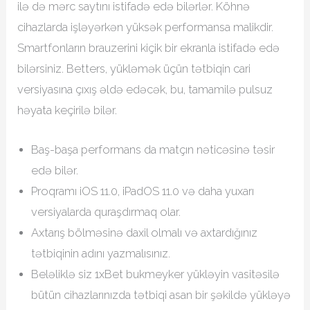
ilə də mərc saytını istifadə edə bilərlər. Köhnə
cihazlarda işləyərkən yüksək performansa malikdir.
Smartfonların brauzerini kiçik bir ekranla istifadə edə
bilərsiniz. Betters, yükləmək üçün tətbiqin cari
versiyasına çıxış əldə edəcək, bu, tamamilə pulsuz
həyata keçirilə bilər.
Baş-başa performans da matçın nəticəsinə təsir
edə bilər.
Proqramı iOS 11.0, iPadOS 11.0 və daha yuxarı
versiyalarda quraşdırmaq olar.
Axtarış bölməsinə daxil olmalı və axtardığınız
tətbiqinin adını yazmalısınız.
Beləliklə siz 1xBet bukmeyker yükləyin vasitəsilə
bütün cihazlarınızda tətbiqi asan bir şəkildə yükləyə