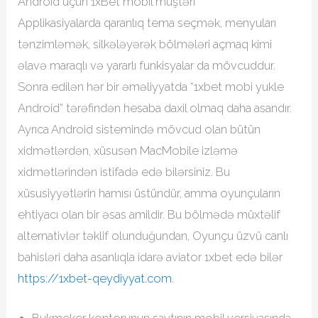
Android üçün 1xBet mobil müştəri
Applikasiyalarda qaranlıq tema seçmək, menyuları
tənzimləmək, silkələyərək bölmələri açmaq kimi
əlavə maraqlı və yararlı funkisyalar da mövcuddur.
Sonra edilən hər bir əməliyyatda “1xbet mobi yukle
Android” tərəfindən hesaba daxil olmaq daha asandır.
Ayrıca Android sistemində mövcud olan bütün
xidmətlərdən, xüsusən MacMobile izləmə
xidmətlərindən istifadə edə bilərsiniz. Bu
xüsusiyyətlərin hamısı üstündür, amma oyunçuların
ehtiyacı olan bir əsas amildir. Bu bölmədə müxtəlif
alternativlər təklif olunduğundan, Oyunçu üzvü canlı
bahisləri daha asanlıqla idarə aviator 1xbet edə bilər
https://1xbet-qeydiyyat.com
.