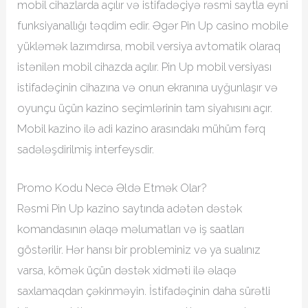
mobil cihazlarda açılır və istifadəçiyə rəsmi saytla eyni
funksiyanallığı təqdim edir. Əgər Pin Up casino mobile
yükləmək lazımdırsa, mobil versiya avtomatik olaraq
istənilən mobil cihazda açılır. Pin Up mobil versiyası
istifadəçinin cihazına və onun ekranına uyğunlaşır və
oyunçu üçün kazino seçimlərinin tam siyahısını açır.
Mobil kazino ilə adi kazino arasındakı mühüm fərq
sadələşdirilmiş interfeysdir.
Promo Kodu Necə Əldə Etmək Olar?
Rəsmi Pin Up kazino saytında adətən dəstək
komandasının əlaqə məlumatları və iş saatları
göstərilir. Hər hansı bir probleminiz və ya sualınız
varsa, kömək üçün dəstək xidməti ilə əlaqə
saxlamaqdan çəkinməyin. İstifadəçinin daha sürətli