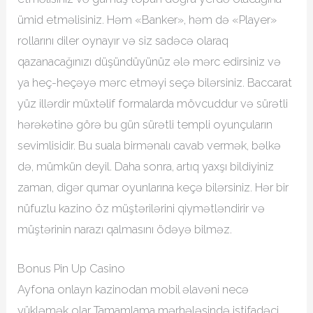
ümid etməlisiniz. Həm «Banker», həm də «Player»
rollarını diler oynayır və siz sadəcə olaraq
qazanacağınızı düşündüyünüz ələ mərc edirsiniz və
ya heç-heçəyə mərc etməyi seçə bilərsiniz. Baccarat
yüz illərdir müxtəlif formalarda mövcuddur və sürətli
hərəkətinə görə bu gün sürətli templi oyunçuların
sevimlisidir. Bu suala birmənalı cavab vermək, bəlkə
də, mümkün deyil. Daha sonra, artıq yaxşı bildiyiniz
zaman, digər qumar oyunlarına keçə bilərsiniz. Hər bir
nüfuzlu kazino öz müştərilərini qiymətləndirir və
müştərinin narazı qalmasını ödəyə bilməz.
Bonus Pin Up Casino
Ayfona onlayn kazinodan mobil əlavəni necə
yükləmək olar Tamamlama mərhələsində istifadəçi