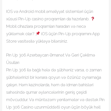
IOS və Android mobil əməliyyat sistemləri üçün
xüsusi Pin-Up casino proqramları da hazırlanıb.
Mobil cihazlara proqramları haradan və necə
yükləmək olar?
iOS üçün Pin-Up proqramını App
Store vasitəsilə yükləyə bilərsiniz.
Pin Up 306 Azerbaycan Əmanət Və Geri Çəkilmə
Üsulları
Pin Up 306 ilə bağlı hələ də şübhəniz varsa, o zaman
şübhələrinizi bir kənara qoyun və özünüz oynamağa
çalışın. Həm kazinolarda, həm də idman bahisləri
sahəsində qumar əyləncələrinin geniş çeşidi
mövcuddur. Və müntəzəm yeniləmələr və dəstək Pin
Up 306 Casino uzunmüddətli oyun üçün böyük həll