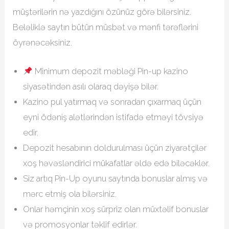
müştərilərin nə yazdığını özünüz görə bilərsiniz.
Beləliklə saytın bütün müsbət və mənfi tərəflərini
öyrənəcəksiniz.
Minimum depozit məbləği Pin-up kazino
siyasətindən asılı olaraq dəyişə bilər.
Kazino pul yatırmaq və sonradan çıxarmaq üçün
eyni ödəniş alətlərindən istifadə etməyi tövsiyə
edir.
Depozit hesabının doldurulması üçün ziyarətçilər
xoş həvəsləndirici mükafatlar əldə edə biləcəklər.
Siz artıq Pin-Up oyunu saytında bonuslar almış və
mərc etmiş ola bilərsiniz.
Onlar həmçinin xoş sürpriz olan müxtəlif bonuslar
və promosyonlar təklif edirlər.