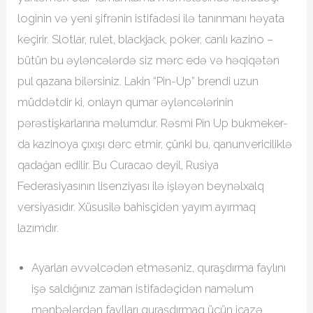
loginin və yeni şifrənin istifadəsi ilə tanınmanı həyata
keçirir. Slotlar, rulet, blackjack, poker, canlı kazino –
bütün bu əyləncələrdə siz mərc edə və həqiqətən
pul qazana bilərsiniz. Lakin “Pin-Up” brendi uzun
müddətdir ki, onlayn qumar əyləncələrinin
pərəstişkarlarına məlumdur. Rəsmi Pin Up bukmeker-
da kazinoya çıxışı dərc etmir, çünki bu, qanunvericiliklə
qadağan edilir. Bu Curacao deyil, Rusiya
Federasiyasının lisenziyası ilə işləyən beynəlxalq
versiyasıdır. Xüsusilə bahisçidən yayım ayırmaq
lazımdır.
Ayarları əvvəlcədən etməsəniz, quraşdırma faylını
işə saldığınız zaman istifadəçidən naməlum
mənbələrdən faylları quraşdırmaq üçün icazə