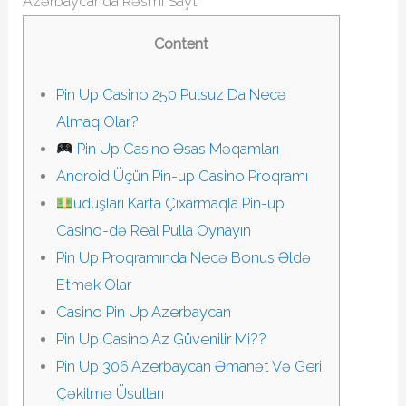
Azərbaycanda Rəsmi Sayt
Content
Pin Up Casino 250 Pulsuz Da Necə
Almaq Olar?
Pin Up Casino Əsas Məqamları
Android Üçün Pin-up Casino Proqramı
uduşları Karta Çıxarmaqla Pin-up
Casino-də Real Pulla Oynayın
Pin Up Proqramında Necə Bonus Əldə
Etmək Olar
Casino Pin Up Azerbaycan
Pin Up Casino Az Güvenilir Mi??
Pin Up 306 Azerbaycan Əmanət Və Geri
Çəkilmə Üsulları