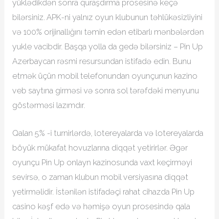
yüklədikdən sonra quraşdırma prosesinə keçə
bilərsiniz. APK-ni yalnız oyun klubunun təhlükəsizliyini
və 100% orijinallığını təmin edən etibarlı mənbələrdən
yukle vacibdir. Başqa yolla da gedə bilərsiniz – Pin Up
Azerbaycan rəsmi resursundan istifadə edin. Bunu
etmək üçün mobil telefonundan oyunçunun kazino
veb saytına girməsi və sonra sol tərəfdəki menyunu
göstərməsi lazımdır.
Qalan 5% -i turnirlərdə, lotereyalarda və lotereyalarda
böyük mükafat hovuzlarına diqqət yetirirlər. Əgər
oyunçu Pin Up onlayn kazinosunda vaxt keçirməyi
sevirsə, o zaman klubun mobil versiyasına diqqət
yetirməlidir. İstənilən istifadəçi rahat cihazda Pin Up
casino kəşf edə və həmişə oyun prosesində qala