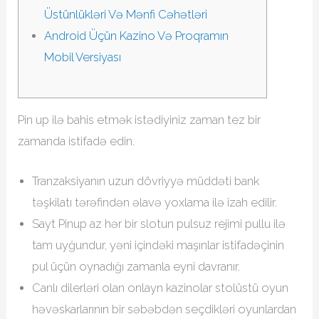
Üstünlükləri Və Mənfi Cəhətləri
Android Üçün Kazino Və Proqramın
Mobil Versiyası
Pin up ilə bahis etmək istədiyiniz zaman tez bir
zamanda istifadə edin.
Tranzaksiyanın uzun dövriyyə müddəti bank
təşkilatı tərəfindən əlavə yoxlama ilə izah edilir.
Sayt Pinup az hər bir slotun pulsuz rejimi pullu ilə
tam uyğundur, yəni içindəki maşınlar istifadəçinin
pul üçün oynadığı zamanla eyni davranır.
Canlı dilerləri olan onlayn kazinolar stolüstü oyun
həvəskarlarının bir səbəbdən seçdikləri oyunlardan