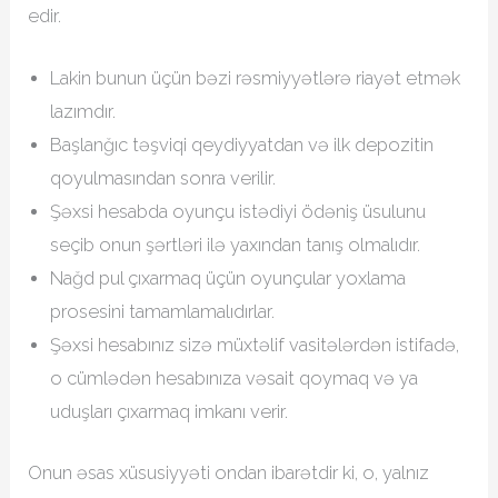
edir.
Lakin bunun üçün bəzi rəsmiyyətlərə riayət etmək
lazımdır.
Başlanğıc təşviqi qeydiyyatdan və ilk depozitin
qoyulmasından sonra verilir.
Şəxsi hesabda oyunçu istədiyi ödəniş üsulunu
seçib onun şərtləri ilə yaxından tanış olmalıdır.
Nağd pul çıxarmaq üçün oyunçular yoxlama
prosesini tamamlamalıdırlar.
Şəxsi hesabınız sizə müxtəlif vasitələrdən istifadə,
o cümlədən hesabınıza vəsait qoymaq və ya
uduşları çıxarmaq imkanı verir.
Onun əsas xüsusiyyəti ondan ibarətdir ki, o, yalnız