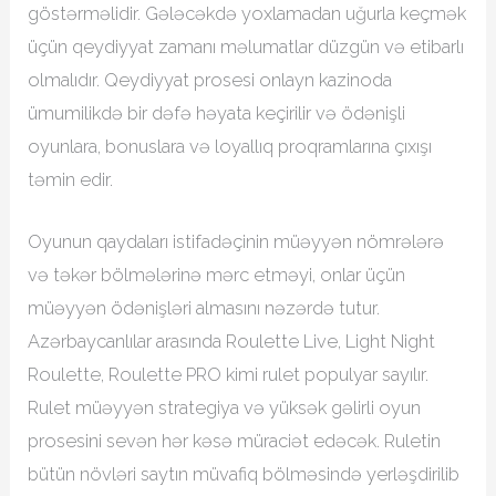
göstərməlidir. Gələcəkdə yoxlamadan uğurla keçmək
üçün qeydiyyat zamanı məlumatlar düzgün və etibarlı
olmalıdır. Qeydiyyat prosesi onlayn kazinoda
ümumilikdə bir dəfə həyata keçirilir və ödənişli
oyunlara, bonuslara və loyallıq proqramlarına çıxışı
təmin edir.
Oyunun qaydaları istifadəçinin müəyyən nömrələrə
və təkər bölmələrinə mərc etməyi, onlar üçün
müəyyən ödənişləri almasını nəzərdə tutur.
Azərbaycanlılar arasında Roulette Live, Light Night
Roulette, Roulette PRO kimi rulet populyar sayılır.
Rulet müəyyən strategiya və yüksək gəlirli oyun
prosesini sevən hər kəsə müraciət edəcək. Ruletin
bütün növləri saytın müvafiq bölməsində yerləşdirilib