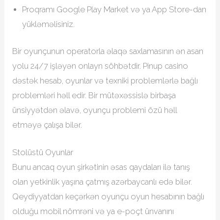
Proqramı Google Play Market və ya App Store-dan
yükləməlisiniz.
Bir oyunçunun operatorla əlaqə saxlamasının ən asan
yolu 24/7 işləyən onlayn söhbətdir. Pinup casino
dəstək hesab, oyunlar və texniki problemlərlə bağlı
problemləri həll edir. Bir mütəxəssislə birbaşa
ünsiyyətdən əlavə, oyunçu problemi özü həll
etməyə çalışa bilər.
Stolüstü Oyunlar
Bunu ancaq oyun şirkətinin əsas qaydaları ilə tanış
olan yetkinlik yaşına çatmış azərbaycanlı edə bilər.
Qeydiyyatdan keçərkən oyunçu oyun hesabının bağlı
olduğu mobil nömrəni və ya e-poçt ünvanını