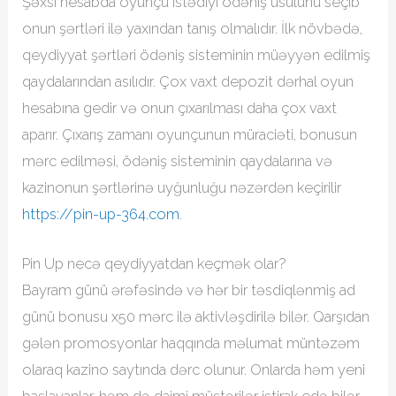
Şəxsi hesabda oyunçu istədiyi ödəniş üsulunu seçib
onun şərtləri ilə yaxından tanış olmalıdır. İlk növbədə,
qeydiyyat şərtləri ödəniş sisteminin müəyyən edilmiş
qaydalarından asılıdır. Çox vaxt depozit dərhal oyun
hesabına gedir və onun çıxarılması daha çox vaxt
aparır. Çıxarış zamanı oyunçunun müraciəti, bonusun
mərc edilməsi, ödəniş sisteminin qaydalarına və
kazinonun şərtlərinə uyğunluğu nəzərdən keçirilir
https://pin-up-364.com
.
Pin Up necə qeydiyyatdan keçmək olar?
Bayram günü ərəfəsində və hər bir təsdiqlənmiş ad
günü bonusu x50 mərc ilə aktivləşdirilə bilər. Qarşıdan
gələn promosyonlar haqqında məlumat müntəzəm
olaraq kazino saytında dərc olunur. Onlarda həm yeni