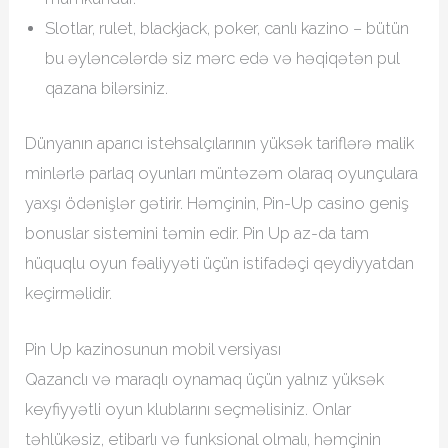
Slotlar, rulet, blackjack, poker, canlı kazino – bütün
bu əyləncələrdə siz mərc edə və həqiqətən pul
qazana bilərsiniz.
Dünyanın aparıcı istehsalçılarının yüksək tariflərə malik
minlərlə parlaq oyunları müntəzəm olaraq oyunçulara
yaxşı ödənişlər gətirir. Həmçinin, Pin-Up casino geniş
bonuslar sistemini təmin edir. Pin Up az-da tam
hüquqlu oyun fəaliyyəti üçün istifadəçi qeydiyyatdan
keçirməlidir.
Pin Up kazinosunun mobil versiyası
Qazanclı və maraqlı oynamaq üçün yalnız yüksək
keyfiyyətli oyun klublarını seçməlisiniz. Onlar
təhlükəsiz, etibarlı və funksional olmalı, həmçinin