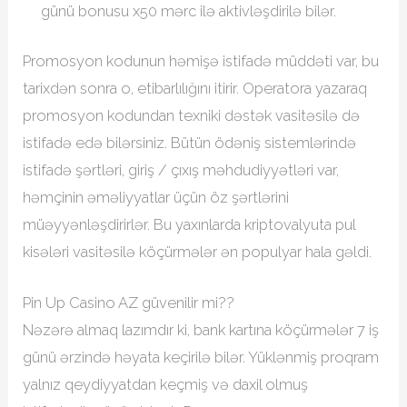
günü bonusu x50 mərc ilə aktivləşdirilə bilər.
Promosyon kodunun həmişə istifadə müddəti var, bu
tarixdən sonra o, etibarlılığını itirir. Operatora yazaraq
promosyon kodundan texniki dəstək vasitəsilə də
istifadə edə bilərsiniz. Bütün ödəniş sistemlərində
istifadə şərtləri, giriş / çıxış məhdudiyyətləri var,
həmçinin əməliyyatlar üçün öz şərtlərini
müəyyənləşdirirlər. Bu yaxınlarda kriptovalyuta pul
kisələri vasitəsilə köçürmələr ən populyar hala gəldi.
Pin Up Casino AZ güvenilir mi??
Nəzərə almaq lazımdır ki, bank kartına köçürmələr 7 iş
günü ərzində həyata keçirilə bilər. Yüklənmiş proqram
yalnız qeydiyyatdan keçmiş və daxil olmuş