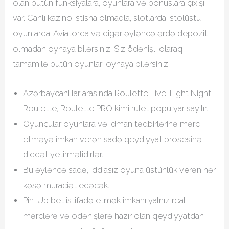
olan bütün funksiyalara, oyunlara və bonuslara çıxışı
var. Canlı kazino istisna olmaqla, slotlarda, stolüstü
oyunlarda, Aviatorda və digər əyləncələrdə depozit
olmadan oynaya bilərsiniz. Siz ödənişli olaraq
tamamilə bütün oyunları oynaya bilərsiniz.
Azərbaycanlılar arasında Roulette Live, Light Night
Roulette, Roulette PRO kimi rulet populyar sayılır.
Oyunçular oyunlara və idman tədbirlərinə mərc
etməyə imkan verən sadə qeydiyyat prosesinə
diqqət yetirməlidirlər.
Bu əyləncə sadə, iddiasız oyuna üstünlük verən hər
kəsə müraciət edəcək.
Pin-Up bet istifadə etmək imkanı yalnız real
mərclərə və ödənişlərə hazır olan qeydiyyatdan