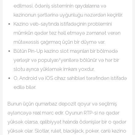
edilməsi, ödəniş sisteminin qaydalarına və
kazinonun şərtlərinə uyğunluğu nəzərdən keçirilir.
Kazino veb-saytında istifadəçinin problemini
mümkün qədər tez həll etməyə zəmanət verən
mütəxəssis çağırmaq üçün bir düymə var.
Bütün Pin-Up kazino slot maşınları bir bölmədə
yerləşir və populyar/yenilərə bölünür və hər bir
slotu ayrıca yükləmək imkanı yoxdur.
O, Android və iOS cihaz sahibləri tərəfindən istifadə
edilə bilər.
Bunun üçün qumarbaz depozit qoyur və seçilmiş
əyləncəyə real mərc edir. Oyunun RTP-si nə qədər
yüksək olarsa, qalibiyyət halında ödənişlər bir o qədər
yüksək olar. Slotlar, rulet, blackjack, poker, canlı kazino