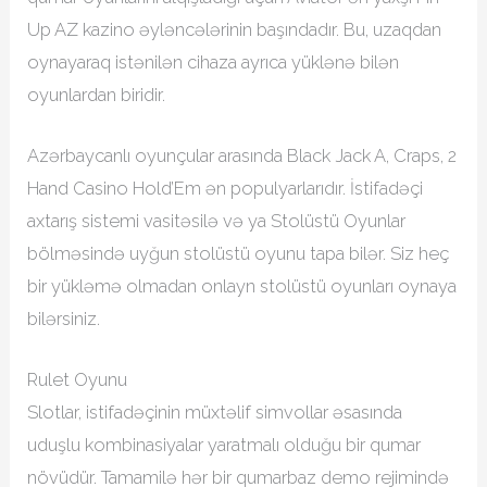
Up AZ kazino əyləncələrinin başındadır. Bu, uzaqdan
oynayaraq istənilən cihaza ayrıca yüklənə bilən
oyunlardan biridir.
Azərbaycanlı oyunçular arasında Black Jack A, Craps, 2
Hand Casino Hold’Em ən populyarlarıdır. İstifadəçi
axtarış sistemi vasitəsilə və ya Stolüstü Oyunlar
bölməsində uyğun stolüstü oyunu tapa bilər. Siz heç
bir yükləmə olmadan onlayn stolüstü oyunları oynaya
bilərsiniz.
Rulet Oyunu
Slotlar, istifadəçinin müxtəlif simvollar əsasında
uduşlu kombinasiyalar yaratmalı olduğu bir qumar
növüdür. Tamamilə hər bir qumarbaz demo rejimində