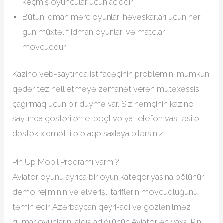
keçmiş oyunçular üçün açıqdır.
Bütün idman mərc oyunları həvəskarları üçün hər
gün müxtəlif idman oyunları və matçlar
mövcuddur.
Kazino veb-saytında istifadəçinin problemini mümkün
qədər tez həll etməyə zəmanət verən mütəxəssis
çağırmaq üçün bir düymə var. Siz həmçinin kazino
saytında göstərilən e-poçt və ya telefon vasitəsilə
dəstək xidməti ilə əlaqə saxlaya bilərsiniz.
Pin Up Mobil Proqramı varmı?
Aviator oyunu ayrıca bir oyun kateqoriyasına bölünür,
demo rejiminin və əlverişli tariflərin mövcudluğunu
təmin edir. Azərbaycan qeyri-adi və gözlənilməz
qumar oyunlarını alqışladığı üçün Aviator ən yaxşı Pin