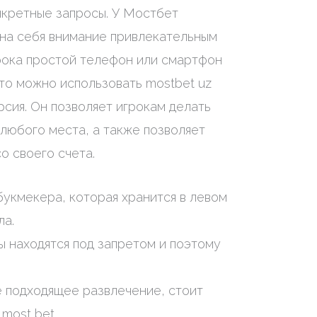
нкретные запросы. У Мостбет
на себя внимание привлекательным
грока простой телефон или смартфон
то можно использовать mostbet uz
рсия. Он позволяет игрокам делать
 любого места, а также позволяет
о своего счета.
букмекера, которая хранится в левом
ла.
ы находятся под запретом и поэтому
 подходящее развлечение, стоит
most bet.