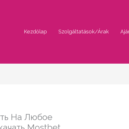
Kezdőlap
Szolgáltatások/Árak
Ajá
ать На Любое
качать Mostbet