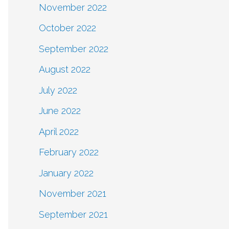
November 2022
October 2022
September 2022
August 2022
July 2022
June 2022
April 2022
February 2022
January 2022
November 2021
September 2021