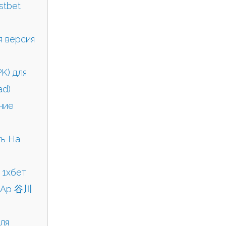
stbet
я версия
K) для
ad)
ние
ть На
 1хбет
d Ap 谷川
ля