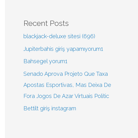
Recent Posts
blackjack-deluxe sitesi (696)
Jupiterbahis giriş yapamıyorum1
Bahsegel yorum1
Senado Aprova Projeto Que Taxa
Apostas Esportivas, Mas Deixa De
Fora Jogos De Azar Virtuais Polític
Bettilt giriş instagram