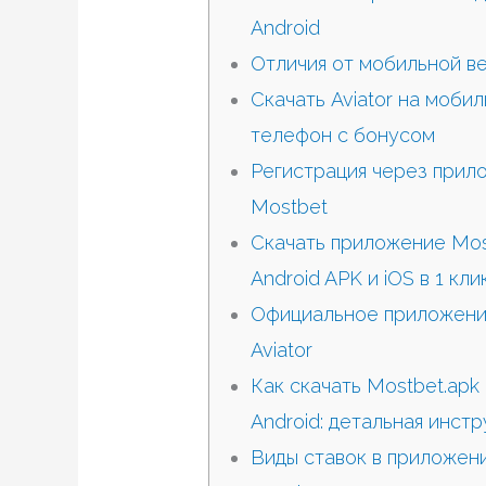
Android
Отличия от мобильной в
Скачать Aviator на моби
телефон с бонусом
Регистрация через прил
Mostbet
Скачать приложение Mos
Android APK и iOS в 1 кли
Официальное приложени
Aviator
Как скачать Mostbet.apk
Android: детальная инстр
Виды ставок в приложен