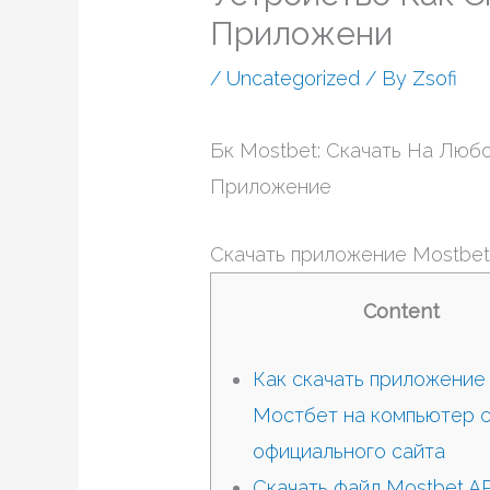
Приложени
/
Uncategorized
/ By
Zsofi
Бк Mostbet: Скачать На Люб
Приложение
Скачать приложение Mostbet д
Content
Как скачать приложение
Мостбет на компьютер 
официального сайта
Скачать файл Mostbet A