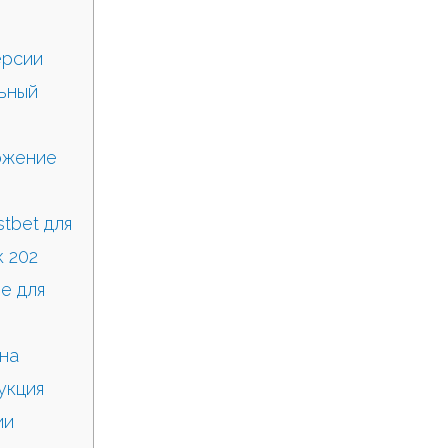
ерсии
льный
ожение
tbet для
к 202
е для
 на
укция
ии