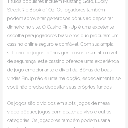
Títulos populares incluem Mustang Gold, Lucky
Streak 3 e Book of Oz. Os jogadores também
podem aproveitar generosos bônus ao depositar
dinheiro no site. O Casino Pin-Up é uma excelente
escolha para jogadores brasileiros que procuram um
cassino online seguro e confiável. Com sua ampla
seleção de jogos, bônus generosos e um alto nível
de segurança, este cassino oferece uma experiência
de jogo emocionante e divertida. Bônus de boas
vindas PinUp não é uma má opção, especialmente se
você não precisa depositar seus próprios fundos.
Os jogos são divididos em slots, jogos de mesa,
vídeo pôquer, jogos com dealer ao vivo e outras
categorias. Os jogadores também podem usar a