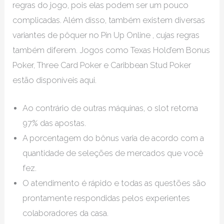
regras do jogo, pois elas podem ser um pouco
complicadas. Além disso, também existem diversas
variantes de pôquer no Pin Up Online , cujas regras
também diferem. Jogos como Texas Hold’em Bonus
Poker, Three Card Poker e Caribbean Stud Poker
estão disponíveis aqui.
Ao contrário de outras máquinas, o slot retorna
97% das apostas.
A porcentagem do bônus varia de acordo com a
quantidade de seleções de mercados que você
fez.
O atendimento é rápido e todas as questões são
prontamente respondidas pelos experientes
colaboradores da casa.