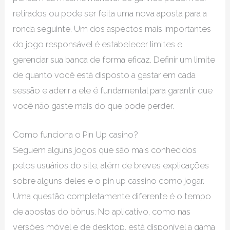
retirados ou pode ser feita uma nova aposta para a
ronda seguinte. Um dos aspectos mais importantes
do jogo responsável é estabelecer limites e
gerenciar sua banca de forma eficaz. Definir um limite
de quanto você está disposto a gastar em cada
sessão e aderir a ele é fundamental para garantir que
você não gaste mais do que pode perder.
Como funciona o Pin Up casino?
Seguem alguns jogos que são mais conhecidos
pelos usuários do site, além de breves explicações
sobre alguns deles e o pin up cassino como jogar.
Uma questão completamente diferente é o tempo
de apostas do bônus. No aplicativo, como nas
versões móvel e de desktop, está disponível a gama