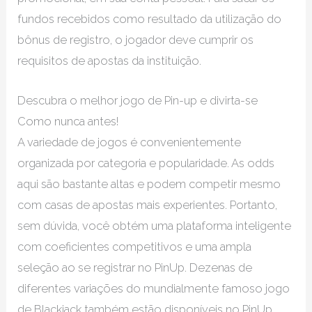
fundos recebidos como resultado da utilização do
bônus de registro, o jogador deve cumprir os
requisitos de apostas da instituição.
Descubra o melhor jogo de Pin-up e divirta-se
Como nunca antes!
A variedade de jogos é convenientemente
organizada por categoria e popularidade. As odds
aqui são bastante altas e podem competir mesmo
com casas de apostas mais experientes. Portanto,
sem dúvida, você obtém uma plataforma inteligente
com coeficientes competitivos e uma ampla
seleção ao se registrar no PinUp. Dezenas de
diferentes variações do mundialmente famoso jogo
de Blackjack também estão disponíveis no PinUp