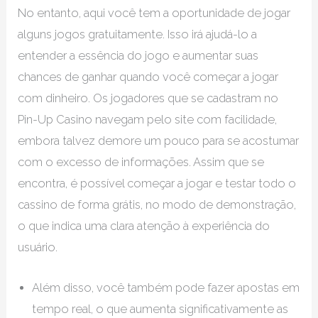
No entanto, aqui você tem a oportunidade de jogar
alguns jogos gratuitamente. Isso irá ajudá-lo a
entender a essência do jogo e aumentar suas
chances de ganhar quando você começar a jogar
com dinheiro. Os jogadores que se cadastram no
Pin-Up Casino navegam pelo site com facilidade,
embora talvez demore um pouco para se acostumar
com o excesso de informações. Assim que se
encontra, é possível começar a jogar e testar todo o
cassino de forma grátis, no modo de demonstração,
o que indica uma clara atenção à experiência do
usuário.
Além disso, você também pode fazer apostas em
tempo real, o que aumenta significativamente as