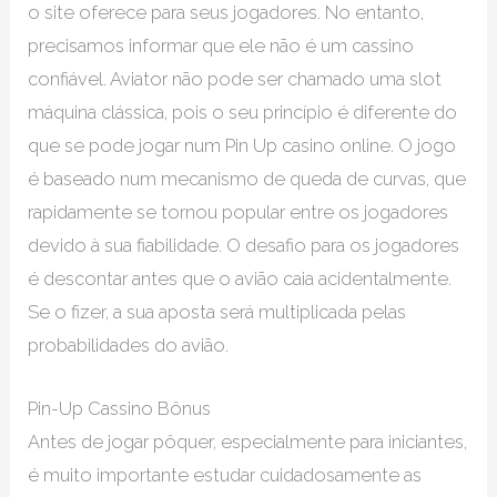
o site oferece para seus jogadores. No entanto,
precisamos informar que ele não é um cassino
confiável. Aviator não pode ser chamado uma slot
máquina clássica, pois o seu princípio é diferente do
que se pode jogar num Pin Up casino online. O jogo
é baseado num mecanismo de queda de curvas, que
rapidamente se tornou popular entre os jogadores
devido à sua fiabilidade. O desafio para os jogadores
é descontar antes que o avião caia acidentalmente.
Se o fizer, a sua aposta será multiplicada pelas
probabilidades do avião.
Pin-Up Cassino Bônus
Antes de jogar pôquer, especialmente para iniciantes,
é muito importante estudar cuidadosamente as