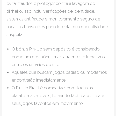
evitar fraudes e proteger contra a lavagem de
dinheiro. Isso inclui verificações de identidade,
sistemas antifraude e monitoramento seguro de
todas as transações para detectar qualquer atividade
suspeita.
O bônus Pin-Up sem depósito é considerado
como um dos bônus mais atraentes e lucrativos
entre os usuários do site.
Aqueles que buscam jogos padrão ou modernos
encontrarão imediatamente.
O Pin Up Brasil é compatível com todas as
plataformas móveis, tornando fácil o acesso aos
seus jogos favoritos em movimento.