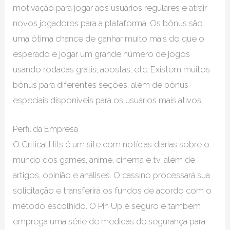
motivação para jogar aos usuários regulares e atrair
novos jogadores para a plataforma. Os bônus são
uma ótima chance de ganhar muito mais do que o
esperado e jogar um grande número de jogos
usando rodadas grátis, apostas, etc. Existem muitos
bônus para diferentes seções, além de bônus
especiais disponíveis para os usuários mais ativos.
Perfil da Empresa
O Critical Hits é um site com notícias diárias sobre o
mundo dos games, anime, cinema e tv, além de
artigos, opinião e análises. O cassino processará sua
solicitação e transferirá os fundos de acordo com o
método escolhido. O Pin Up é seguro e também
emprega uma série de medidas de segurança para