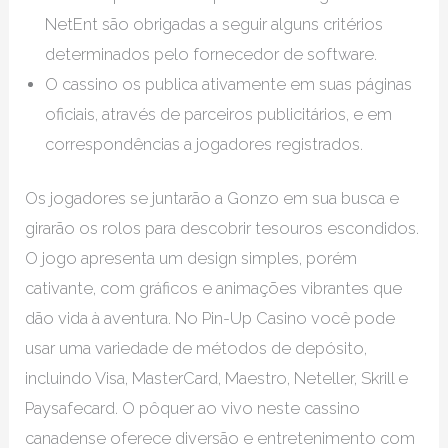
NetEnt são obrigadas a seguir alguns critérios
determinados pelo fornecedor de software.
O cassino os publica ativamente em suas páginas
oficiais, através de parceiros publicitários, e em
correspondências a jogadores registrados.
Os jogadores se juntarão a Gonzo em sua busca e
girarão os rolos para descobrir tesouros escondidos.
O jogo apresenta um design simples, porém
cativante, com gráficos e animações vibrantes que
dão vida à aventura. No Pin-Up Casino você pode
usar uma variedade de métodos de depósito,
incluindo Visa, MasterCard, Maestro, Neteller, Skrill e
Paysafecard. O pôquer ao vivo neste cassino
canadense oferece diversão e entretenimento com