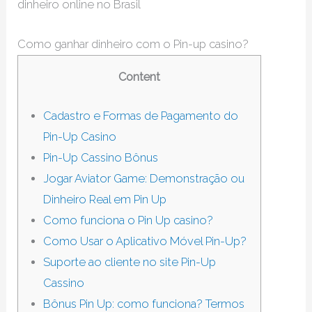
dinheiro online no Brasil
Como ganhar dinheiro com o Pin-up casino?
Content
Cadastro e Formas de Pagamento do
Pin-Up Casino
Pin-Up Cassino Bônus
Jogar Aviator Game: Demonstração ou
Dinheiro Real em Pin Up
Como funciona o Pin Up casino?
Como Usar o Aplicativo Móvel Pin-Up?
Suporte ao cliente no site Pin-Up
Cassino
Bônus Pin Up: como funciona? Termos