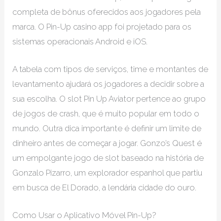
completa de bônus oferecidos aos jogadores pela
marca. O Pin-Up casino app foi projetado para os
sistemas operacionais Android e iOS.
A tabela com tipos de serviços, time e montantes de
levantamento ajudará os jogadores a decidir sobre a
sua escolha. O slot Pin Up Aviator pertence ao grupo
de jogos de crash, que é muito popular em todo o
mundo. Outra dica importante é definir um limite de
dinheiro antes de começar a jogar. Gonzo’s Quest é
um empolgante jogo de slot baseado na história de
Gonzalo Pizarro, um explorador espanhol que partiu
em busca de El Dorado, a lendária cidade do ouro.
Como Usar o Aplicativo Móvel Pin-Up?