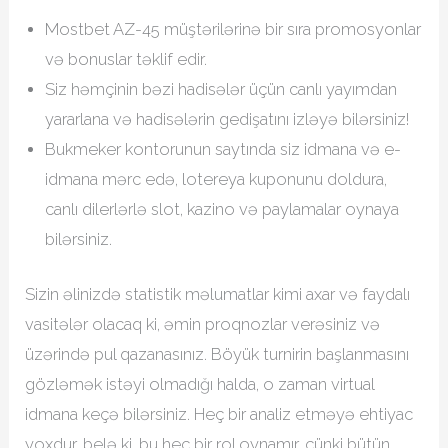
Mostbet AZ-45 müştərilərinə bir sıra promosyonlar
və bonuslar təklif edir.
Siz həmçinin bəzi hadisələr üçün canlı yayımdan
yararlana və hadisələrin gedişatını izləyə bilərsiniz!
Bukmeker kontorunun saytında siz idmana və e-
idmana mərc edə, lotereya kuponunu doldura,
canlı dilerlərlə slot, kazino və paylamalar oynaya
bilərsiniz.
Sizin əlinizdə statistik məlumatlar kimi axar və faydalı
vasitələr olacaq ki, əmin proqnozlar verəsiniz və
üzərində pul qazanasınız. Böyük turnirin başlanmasını
gözləmək istəyi olmadığı halda, o zaman virtual
idmana keçə bilərsiniz. Heç bir analiz etməyə ehtiyac
yoxdur, belə ki, bu heç bir rol oynamır, çünki bütün