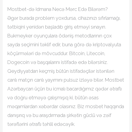
Mostbet-də Idmana Necə Mərc Edə Bilərəm?
Əgər burada problem yoxdursa, cihazınızı sıfırlamağı,
tətbiqini yenidən başladıb giriş etməyi sınayın.
Bukmeyker oyunçulara ödəniş metodlarının çox
sayda seçimini təklif edir, buna görə də kriptovalyuta
köçürmələri də mövcuddur. Bitcoin, Litecoin,
Dogecoin və başqalarını istifadə edə bilərsiniz.
Qeydiyyatdan keçmiş bütün istifadəçilər istənilən
canlı matçın canlı yayımını pulsuz izləyə bilər. Mostbet
Azərbaycan üçün bu icmalı bacardığımız qədər ətraflı
və doğru etməyə çalışmışıq ki, bütün əsas
məqamlardan xəbərdar olasınız. Biz mosbet haqqında
danışırıq və bu araşdırmada şirkətin güclü və zəif
tərəflərini ətraflı təhlil edəcəyik.