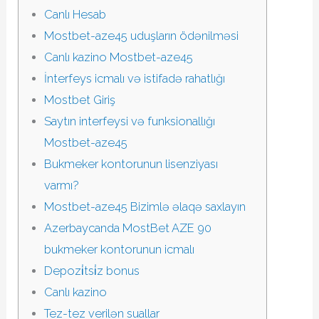
Canlı Hesab
Mostbet-aze45 uduşların ödənilməsi
Canlı kazino Mostbet-aze45
İnterfeys icmalı və istifadə rahatlığı
Mostbet Giriş
Saytın interfeysi və funksionallığı
Mostbet-aze45
Bukmeker kontorunun lisenziyası
varmı?
Mostbet-aze45 Bizimlə əlaqə saxlayın
Azerbaycanda MostBet AZE 90
bukmeker kontorunun icmalı
Depozi̇tsi̇z bonus
Canlı kazino
Tez-tez verilən suallar