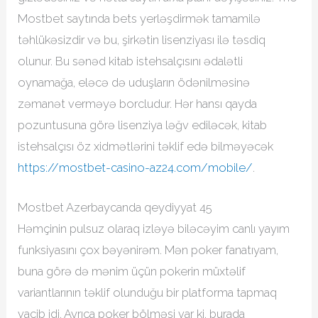
Mostbet saytında bets yerləşdirmək tamamilə
təhlükəsizdir və bu, şirkətin lisenziyası ilə təsdiq
olunur. Bu sənəd kitab istehsalçısını ədalətli
oynamağa, eləcə də uduşların ödənilməsinə
zəmanət verməyə borcludur. Hər hansı qayda
pozuntusuna görə lisenziya ləğv ediləcək, kitab
istehsalçısı öz xidmətlərini təklif edə bilməyəcək
https://mostbet-casino-az24.com/mobile/
.
Mostbet Azerbaycanda qeydiyyat 45
Həmçinin pulsuz olaraq izləyə biləcəyim canlı yayım
funksiyasını çox bəyənirəm. Mən poker fanatıyam,
buna görə də mənim üçün pokerin müxtəlif
variantlarının təklif olunduğu bir platforma tapmaq
vacib idi. Ayrıca poker bölməsi var ki, burada