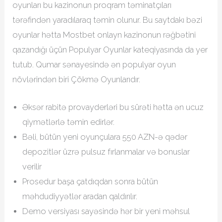
oyunları bu kazinonun proqram təminatçıları
tərəfindən yaradılaraq təmin olunur. Bu saytdakı bəzi
oyunlar hətta Mostbet onlayn kazinonun rəğbətini
qazandığı üçün Populyar Oyunlar kateqiyasında da yer
tutub. Qumar sənayesində ən populyar oyun
növlərindən biri Çökmə Oyunlarıdır.
Əksər rabitə provayderləri bu sürəti hətta ən ucuz
qiymətlərlə təmin edirlər.
Bəli, bütün yeni oyunçulara 550 AZN-ə qədər
depozitlər üzrə pulsuz fırlanmalar və bonuslar
verilir
Prosedur başa çatdıqdan sonra bütün
məhdudiyyətlər aradan qaldırılır.
Demo versiyası sayəsində hər bir yeni məhsul