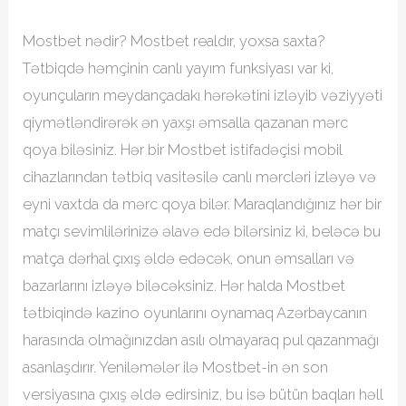
Mostbet nədir? Mostbet realdır, yoxsa saxta?
Tətbiqdə həmçinin canlı yayım funksiyası var ki,
oyunçuların meydançadakı hərəkətini izləyib vəziyyəti
qiymətləndirərək ən yaxşı əmsalla qazanan mərc
qoya biləsiniz. Hər bir Mostbet istifadəçisi mobil
cihazlarından tətbiq vasitəsilə canlı mərcləri izləyə və
eyni vaxtda da mərc qoya bilər. Maraqlandığınız hər bir
matçı sevimlilərinizə əlavə edə bilərsiniz ki, beləcə bu
matça dərhal çıxış əldə edəcək, onun əmsalları və
bazarlarını izləyə biləcəksiniz. Hər halda Mostbet
tətbiqində kazino oyunlarını oynamaq Azərbaycanın
harasında olmağınızdan asılı olmayaraq pul qazanmağı
asanlaşdırır. Yeniləmələr ilə Mostbet-in ən son
versiyasına çıxış əldə edirsiniz, bu isə bütün baqları həll