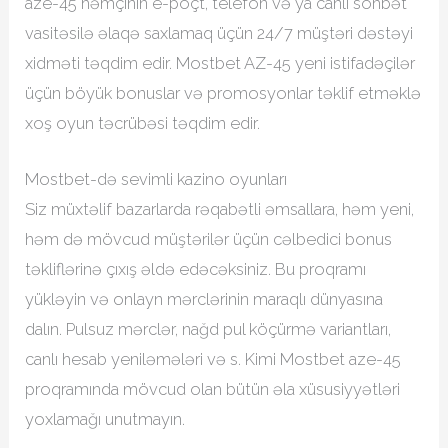
aze-45 həmçinin e-poçt, telefon və ya canlı söhbət
vasitəsilə əlaqə saxlamaq üçün 24/7 müştəri dəstəyi
xidməti təqdim edir. Mostbet AZ-45 yeni istifadəçilər
üçün böyük bonuslar və promosyonlar təklif etməklə
xoş oyun təcrübəsi təqdim edir.
Mostbet-də sevimli kazino oyunları
Siz müxtəlif bazarlarda rəqabətli əmsallara, həm yeni,
həm də mövcud müştərilər üçün cəlbedici bonus
təkliflərinə çıxış əldə edəcəksiniz. Bu proqramı
yükləyin və onlayn mərclərinin maraqlı dünyasına
dalın. Pulsuz mərclər, nağd pul köçürmə variantları,
canlı hesab yeniləmələri və s. Kimi Mostbet aze-45
proqramında mövcud olan bütün əla xüsusiyyətləri
yoxlamağı unutmayın.