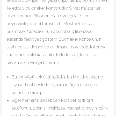
ədalətli ödənişləri və yaxşı düşünülmüş bonus sistemi
ilə etibarlı bukmeker kontorudur. Şirkət müştəriləri
təxminən 100 ölkədən olan oyunçular olan
beynəlxalq brendi təmsil edir. Mostbet-aze45
bukmeker Curacao-nun beynəlxalq lisenziyası
əsasında fəaliyyət göstərir. Bukmeker kontorunun
saytında siz idmana və e-idmana mərc edə, lotereya
kuponunu doldura, canlı dilerlərlə slot, kazino və
paylamalar oynaya bilərsiniz.
Bu isə böyük bir üstünlükdür, bu Mostbet kazino
siyasəti nəticəsində oynamaq üçün daha çox
pulunuz olacaq.
Əgər hər hansı səbəbdən Mosbet tətbiqini
telefonunuzdan silmisinizsə, narahat olmayın, çünki
onu bütün əvvəlki məlumatlarınızla birlikdə bərpa