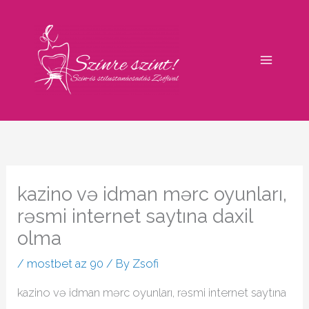
Skip
to
content
kazino və idman mərc oyunları,
rəsmi internet saytına daxil
olma
/
mostbet az 90
/ By
Zsofi
kazino və idman mərc oyunları, rəsmi internet saytına