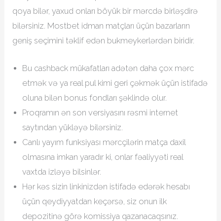
qoya bilər, yaxud onları böyük bir mərcdə birləşdirə
bilərsiniz. Mostbet idman matçları üçün bazarların
geniş seçimini təklif edən bukmeykerlərdən biridir.
Bu cashback mükafatları adətən daha çox mərc
etmək və ya real pul kimi geri çəkmək üçün istifadə
oluna bilən bonus fondları şəklində olur.
Proqramın ən son versiyasını rəsmi internet
saytından yükləyə bilərsiniz.
Canlı yayım funksiyası mərcçilərin matça daxil
olmasına imkan yaradır ki, onlar fəaliyyəti real
vaxtda izləyə bilsinlər.
Hər kəs sizin linkinizdən istifadə edərək hesabı
üçün qeydiyyatdan keçərsə, siz onun ilk
depozitinə görə komissiya qazanacaqsınız.