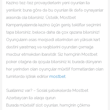
Kazino tez-tez provayderlərin yeni oyunları ilə
yenilənir, buna görə də bu oyunları ilk dəfə oynayanlar
arasında ola bilərsiniz. Üstəlik, Mostbet
Kampaniyalarında kazino üçün geniş təkliflər seçimini
tapa bilərsiniz, beləcə daha da çox qazana bilərsiniz!
Oyunçuların əsas məqsədi əllərindən ən yüksək kart
dəstini yaratmaq və rəqiblərini oyundan çıxmağa
məcbur etməkdən ibarətdir. Siz həmçinin Mostbet
poker otağına da qoşula bilərsiniz ki, burada dünyanın
hər yerindən olan oyunçular müxtlif formatlardan olan
turnirlərdə iştirak edirlər
mostbet
.
Suallarınız var? – Sosial şəbəkələrdə Mostbet
Azərbaycan ilə əlaqə qurun
Burada müxtəlif slot oyunları, həmçinin çökmə