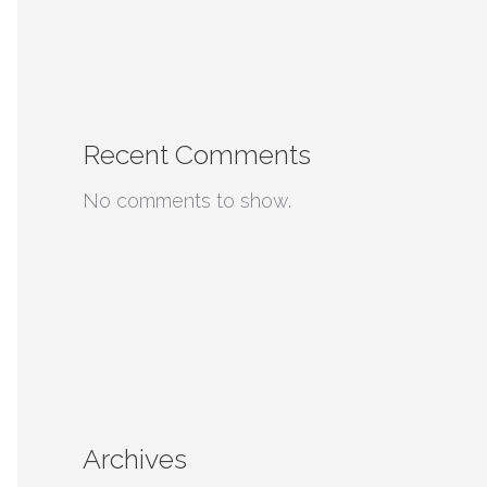
Recent Comments
No comments to show.
Archives