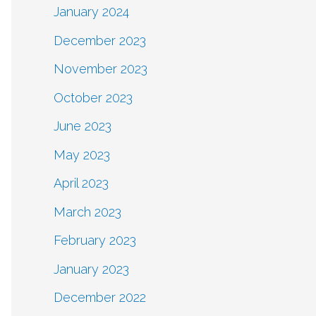
January 2024
December 2023
November 2023
October 2023
June 2023
May 2023
April 2023
March 2023
February 2023
January 2023
December 2022