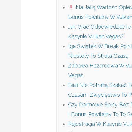
Na Jaką Wartość Opie
Bonus Powitalny W Vulka
Jak Grać Odpowiedzialnie
Kasynie Vulkan Vegas?
Iga Świątek W Break Point
Niestety To Strata Czasu
Zabawa Hazardowa W Vu
Vegas
Biali Nie Potrafią Skakać 
Czasami Zwycięstwo To P
Czy Darmowe Spiny Bez 
I Bonus Powitalny To To 
Rejestracja W Kasynie Vul