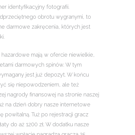
 identyfikacyjny fotografii.
dprzeciętnego obrotu wygranymi, to
nne darmowe zakręcenia, których jest
i.
y hazardowe mają w ofercie niewielkie,
ietami darmowych spinów. W tym
wymagany jest już depozyt. W końcu
yć się niepowodzeniem, ale też
ej nagrody finansowej na stronie naszej
Już na dzień dobry nasze internetowe
 powitalną. Tuż po rejestracji gracz
aty do aż 1200 zł. W dodatku nasze
erwszej wpłacie nagradza gracza 25