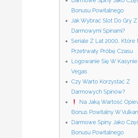
Darmowe Spiny Jako Czę
Bonusu Powitalnego
Jak Wybrać Slot Do Gry Z
Darmowymi Spinami?
Seriale Z Lat 2000, Które 
Przetrwały Próbę Czasu
Logowanie Się W Kasynie
Vegas
Czy Warto Korzystać Z
Darmowych Spinów?
Na Jaką Wartość Opie
Bonus Powitalny W Vulka
Darmowe Spiny Jako Czę
Bonusu Powitalnego