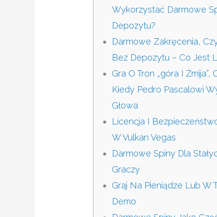
Wykorzystać Darmowe Sp
Depozytu?
Darmowe Zakręcenia, Cz
Bez Depozytu – Co Jest 
Gra O Tron „góra I Żmija”, C
Kiedy Pedro Pascalowi W
Głowa
Licencja I Bezpieczeństw
W Vulkan Vegas
Darmowe Spiny Dla Stały
Graczy
Graj Na Pieniądze Lub W T
Demo