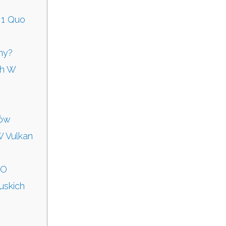
 1 Quo
ny?
ch W
nów
W Vulkan
 O
uskich