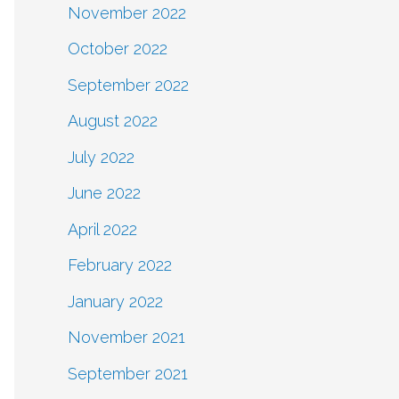
November 2022
October 2022
September 2022
August 2022
July 2022
June 2022
April 2022
February 2022
January 2022
November 2021
September 2021