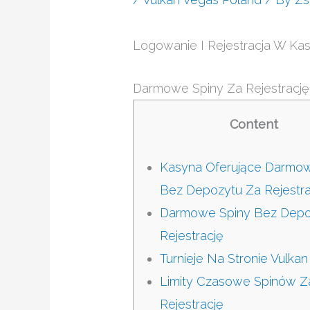
Logowanie I Rejestracja W Kas
Darmowe Spiny Za Rejestracj
Content
Kasyna Oferujące Darmo
Bez Depozytu Za Rejestra
Darmowe Spiny Bez Depo
Rejestrację
Turnieje Na Stronie Vulka
Limity Czasowe Spinów Z
Rejestrację