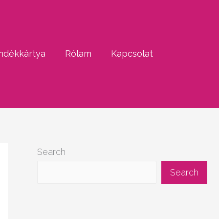
ndékkártya
Rólam
Kapcsolat
Search
Search