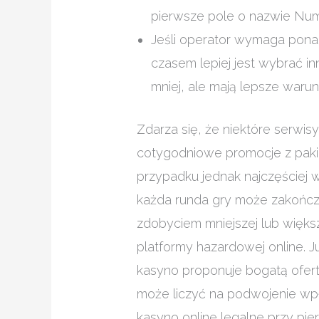
pierwsze pole o nazwie Numer
Jeśli operator wymaga pona
czasem lepiej jest wybrać i
mniej, ale mają lepsze warunk
Zdarza się, że niektóre serwis
cotygodniowe promocje z pak
przypadku jednak najczęściej 
każda runda gry może zakończ
zdobyciem mniejszej lub większ
platformy hazardowej online. 
kasyno proponuje bogatą ofertę
może liczyć na podwojenie wpł
kasyno online legalne przy pi