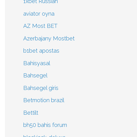
1xbet Russian
aviator oyna
AZ Most BET
Azerbajany Mostbet
b1bet apostas
Bahisyasal
Bahsegel
Bahsegel giris
Betmotion brazil
Bettilt
bh50 bahis forum