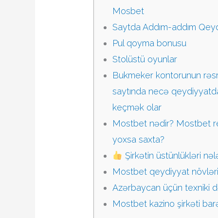
Mosbet
Saytda Addım-addım Qeyd
Pul qoyma bonusu
Stolüstü oyunlar
Bukmeker kontorunun rəs
saytında necə qeydiyyatd
keçmək olar
Mostbet nədir? Mostbet re
yoxsa saxta?
Şirkətin üstünlükləri nəl
Mostbet qeydiyyat növlər
Azərbaycan üçün texniki 
Mostbet kazino şirkəti ba