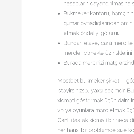
hesabların dayandırılmasına s
Bukmeker kontoru, həmçinin 
qumar oynadıqlarından əmin o
etmək öhdəliyi götürür.
Bundan əlavə, canlı mərc ilə
mərclər etməklə öz risklərini 
Burada mərcinizi matç ərzind
Mostbet bukmeker şirkəti – göz
istəyirsinizsə, yaxşı seçimdir. 
xidməti göstərmək üçün daim in
və ya oyunlara mərc etmək üçün 
Canlı dəstək xidməti bir neçə d
hər hansı bir problemdə sizə kö