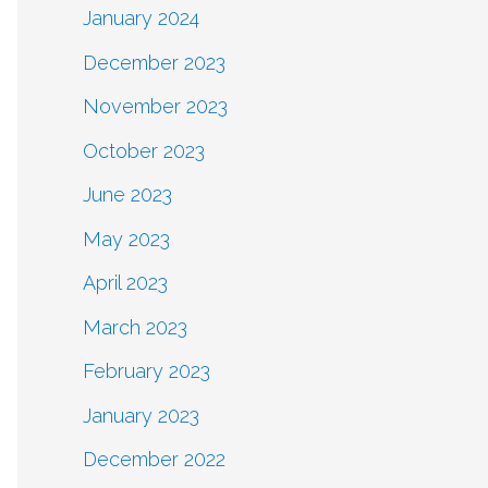
January 2024
December 2023
November 2023
October 2023
June 2023
May 2023
April 2023
March 2023
February 2023
January 2023
December 2022