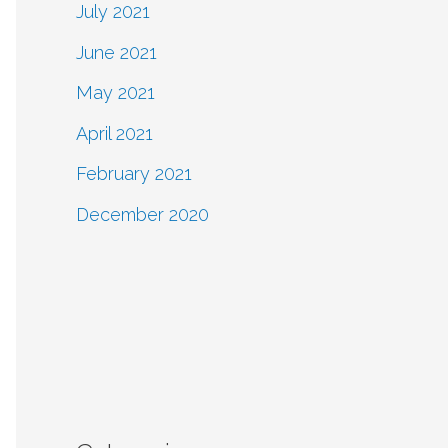
July 2021
June 2021
May 2021
April 2021
February 2021
December 2020