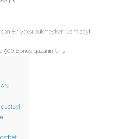
can Ən yaxşı bukmeyker rəsmi saytı
o 500 Bonus qazanın Giriş
MAN
 dəstəyi
lər
ostbet