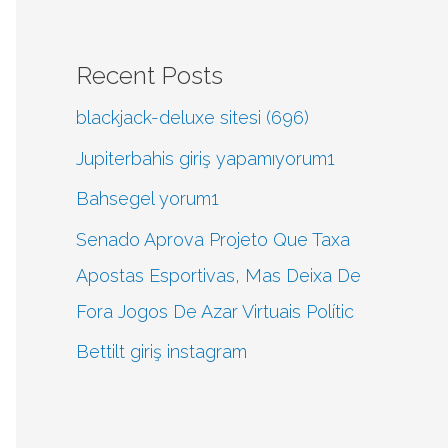
Recent Posts
blackjack-deluxe sitesi (696)
Jupiterbahis giriş yapamıyorum1
Bahsegel yorum1
Senado Aprova Projeto Que Taxa
Apostas Esportivas, Mas Deixa De
Fora Jogos De Azar Virtuais Polític
Bettilt giriş instagram