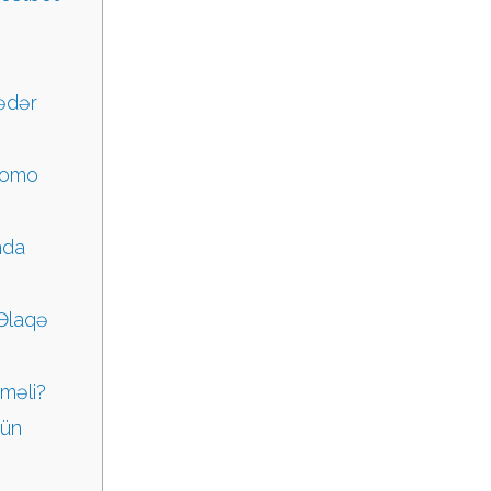
ədər
romo
nda
 Əlaqə
məli?
çün