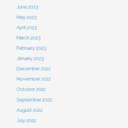
June 2023
May 2023
April 2023
March 2023
February 2023
January 2023
December 2022
November 2022
October 2022
September 2022
August 2022
July 2022