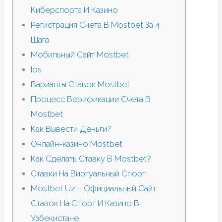
Киберспорта И Казино
Регистрация Счета В Mostbet За 4
Шага
Мобильный Сайт Mostbet
Ios
Варианты Ставок Mostbet
Процесс Верификации Счета В
Mostbet
Как Вывести Деньги?
Онлайн-казино Mostbet
Как Сделать Ставку В Mostbet?
Ставки На Виртуальный Спорт
Mostbet Uz – Официальный Сайт
Ставок На Спорт И Казино В
Узбекистане