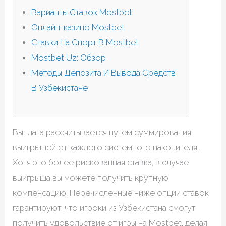
Варианты Ставок Mostbet
Онлайн-казино Mostbet
Ставки На Спорт В Mostbet
Mostbet Uz: Обзор
Методы Депозита И Вывода Средств
В Узбекистане
Выплата рассчитывается путем суммирования
выигрышей от каждого системного накопителя.
Хотя это более рискованная ставка, в случае
выигрыша вы можете получить крупную
компенсацию. Перечисленные ниже опции ставок
гарантируют, что игроки из Узбекистана смогут
получить удовольствие от игры на Mostbet, делая