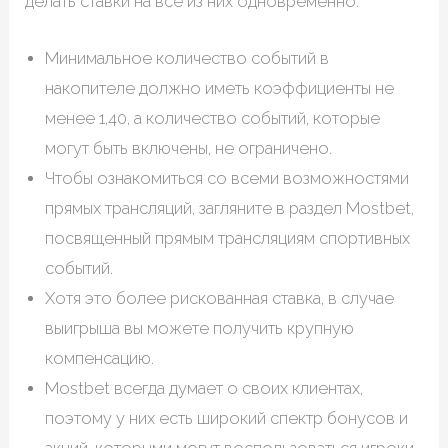
делать ставки на все из них одновременно.
Минимальное количество событий в
накопителе должно иметь коэффициенты не
менее 1,40, а количество событий, которые
могут быть включены, не ограничено.
Чтобы ознакомиться со всеми возможностями
прямых трансляций, загляните в раздел Mostbet,
посвященный прямым трансляциям спортивных
событий.
Хотя это более рискованная ставка, в случае
выигрыша вы можете получить крупную
компенсацию.
Mostbet всегда думает о своих клиентах,
поэтому у них есть широкий спектр бонусов и