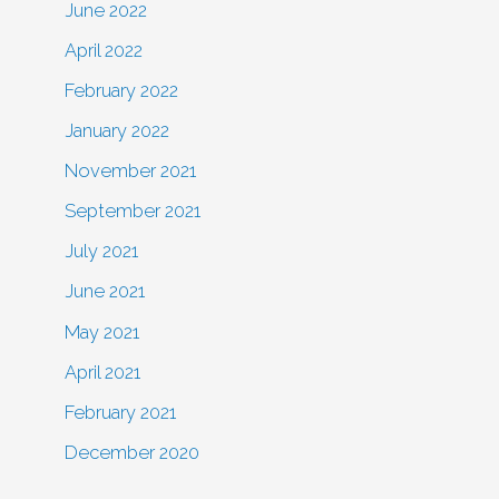
June 2022
April 2022
February 2022
January 2022
November 2021
September 2021
July 2021
June 2021
May 2021
April 2021
February 2021
December 2020