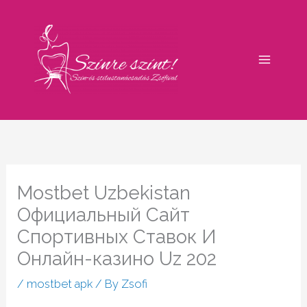
Skip
to
content
Mostbet Uzbekistan
Официальный Сайт
Спортивных Ставок И
Онлайн-казино Uz 202
/
mostbet apk
/ By
Zsofi