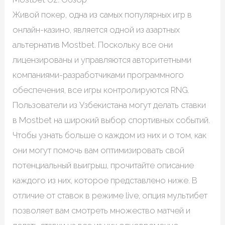
Живой покер, одна из самых популярных игр в
онлайн-казино, является одной из азартных
альтернатив Mostbet. Поскольку все они
лицензированы и управляются авторитетными
компаниями-разработчиками программного
обеспечения, все игры контролируются RNG.
Пользователи из Узбекистана могут делать ставки
в Mostbet на широкий выбор спортивных событий.
Чтобы узнать больше о каждом из них и о том, как
они могут помочь вам оптимизировать свой
потенциальный выигрыш, прочитайте описание
каждого из них, которое представлено ниже. В
отличие от ставок в режиме live, опция мультибет
позволяет вам смотреть множество матчей и