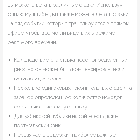
вы можете делать различные ставки. Используя
опцию мультибет, вы также можете делать ставки
на ряд событий, которые транслируются в прямом
эфире, чтобы все могли видеть их в режиме
реального времени.
Как следствие, эта ставка несет определенный
риск, но он может быть компенсирован, если
ваша догадка верна.
Несколько одинаковых накопительных ставок на
заранее определенное количество исходов
составляют системную ставку.
Для узбекской публики на сайте есть даже
португальский язык.
Первая часть содержит наиболее важные