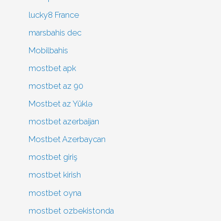
lucky8 France
marsbahis dec
Mobilbahis
mostbet apk
mostbet az 90
Mostbet az Yüklə
mostbet azerbaijan
Mostbet Azerbaycan
mostbet giriş
mostbet kirish
mostbet oyna
mostbet ozbekistonda