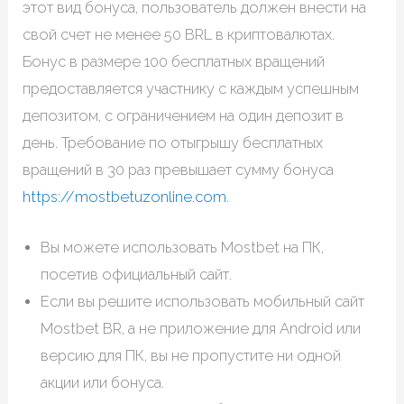
этот вид бонуса, пользователь должен внести на
свой счет не менее 50 BRL в криптовалютах.
Бонус в размере 100 бесплатных вращений
предоставляется участнику с каждым успешным
депозитом, с ограничением на один депозит в
день. Требование по отыгрышу бесплатных
вращений в 30 раз превышает сумму бонуса
https://mostbetuzonline.com
.
Вы можете использовать Mostbet на ПК,
посетив официальный сайт.
Если вы решите использовать мобильный сайт
Mostbet BR, а не приложение для Android или
версию для ПК, вы не пропустите ни одной
акции или бонуса.