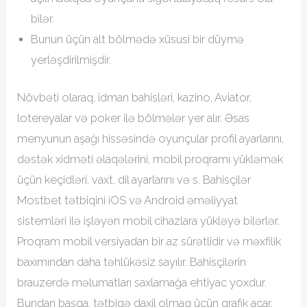
bilər.
Bunun üçün alt bölmədə xüsusi bir düymə
yerləşdirilmişdir.
Növbəti olaraq, idman bahisləri, kazino, Aviator,
lotereyalar və poker ilə bölmələr yer alır. Əsas
menyunun aşağı hissəsində oyunçular profil ayarlarını,
dəstək xidməti əlaqələrini, mobil proqramı yükləmək
üçün keçidləri, vaxt, dil ayarlarını və s. Bahisçilər
Mostbet tətbiqini iOS və Android əməliyyat
sistemləri ilə işləyən mobil cihazlara yükləyə bilərlər.
Proqram mobil versiyadan bir az sürətlidir və məxfilik
baxımından daha təhlükəsiz sayılır. Bahisçilərin
brauzerdə məlumatları saxlamağa ehtiyac yoxdur.
Bundan başqa, tətbiqə daxil olmaq üçün qrafik açar,