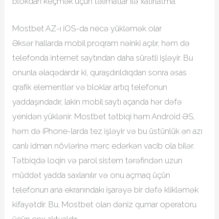
blokdan keçmək üçün təlimatlar ilə xatırlatma.
Mostbet AZ-ı iOS-da necə yükləmək olar
Əksər hallarda mobil proqram nəinki açılır, həm də
telefonda internet saytından daha sürətli işləyir. Bu
onunla əlaqədardır ki, quraşdırıldıqdan sonra əsas
qrafik elementlər və bloklar artıq telefonun
yaddaşındadır, lakin mobil saytı açanda hər dəfə
yenidən yüklənir. Mostbet tətbiqi həm Android ƏS,
həm də iPhone-larda tez işləyir və bu üstünlük ən azı
canlı idman növlərinə mərc edərkən vacib ola bilər.
Tətbiqdə loqin və parol sistem tərəfindən uzun
müddət yadda saxlanılır və onu açmaq üçün
telefonun ana ekranındakı işarəyə bir dəfə klikləmək
kifayətdir. Bu, Mostbet olan dəniz qumar operatoru