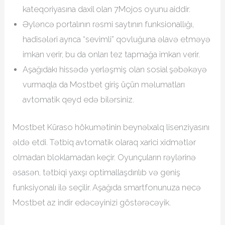
kateqoriyasına daxil olan 7Mojos oyunu aiddir.
Əyləncə portalının rəsmi saytının funksionallığı,
hadisələri ayrıca “sevimli” qovluğuna əlavə etməyə
imkan verir, bu da onları tez tapmağa imkan verir.
Aşağıdakı hissədə yerləşmiş olan sosial şəbəkəyə
vurmaqla da Mostbet giriş üçün məlumatları
avtomatik qeyd edə bilərsiniz.
Mostbet Küraso hökumətinin beynəlxalq lisenziyasını
əldə etdi. Tətbiq avtomatik olaraq xarici xidmətlər
olmadan bloklamadan keçir. Oyunçuların rəylərinə
əsasən, tətbiqi yaxşı optimallaşdırılıb və geniş
funksiyonalı ilə seçilir. Aşağıda smartfonunuza necə
Mostbet az indir edəcəyinizi göstərəcəyik.