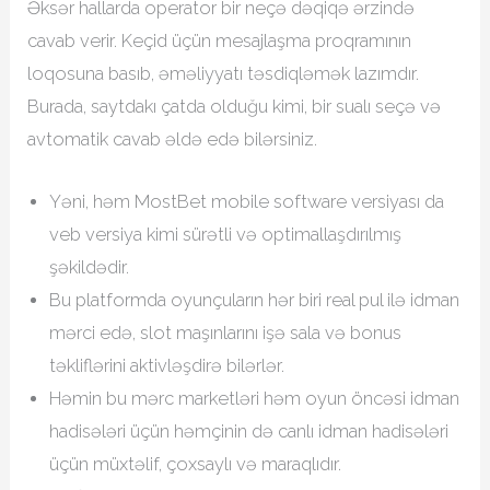
Əksər hallarda operator bir neçə dəqiqə ərzində
cavab verir. Keçid üçün mesajlaşma proqramının
loqosuna basıb, əməliyyatı təsdiqləmək lazımdır.
Burada, saytdakı çatda olduğu kimi, bir sualı seçə və
avtomatik cavab əldə edə bilərsiniz.
Yəni, həm MostBet mobile software versiyası da
veb versiya kimi sürətli və optimallaşdırılmış
şəkildədir.
Bu platformda oyunçuların hər biri real pul ilə idman
mərci edə, slot maşınlarını işə sala və bonus
təkliflərini aktivləşdirə bilərlər.
Həmin bu mərc marketləri həm oyun öncəsi idman
hadisələri üçün həmçinin də canlı idman hadisələri
üçün müxtəlif, çoxsaylı və maraqlıdır.