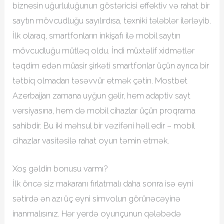
biznesin uğurluluğunun göstəricisi effektiv və rahat bir
saytın mövcudluğu sayılırdısa, texniki tələblər ilərləyib.
İlk olaraq, smartfonların inkişafı ilə mobil saytın
mövcudluğu mütləq oldu. İndi müxtəlif xidmətlər
təqdim edən müasir şirkəti smartfonlar üçün ayrıca bir
tətbiq olmadan təsəvvür etmək çətin. Mostbet
Azerbaijan zamana uyğun gəlir, hem adaptiv sayt
versiyasına, hem də mobil cihazlar üçün proqrama
sahibdir. Bu iki məhsul bir vəzifəni həll edir – mobil
cihazlar vasitəsilə rahat oyun təmin etmək.
Xoş gəldin bonusu varmı?
İlk öncə siz makaranı fırlatmalı daha sonra isə eyni
sətirdə ən azı üç eyni simvolun görünəcəyinə
inanmalısınız. Hər yerdə oyunçunun qələbədə