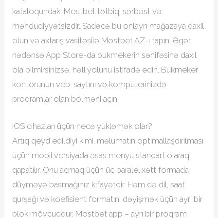
kataloqundakı Mostbet tətbiqi sərbəst və
məhdudiyyətsizdir. Sadəcə bu onlayn mağazaya daxil
olun və axtarış vasitəsilə Mostbet AZ-ı tapın. Əgər
nədənsə App Store-da bukmekerin səhifəsinə daxil
ola bilmirsinizsə, həll yolunu istifadə edin. Bukmeker
kontorunun veb-saytını və kompüterinizdə
proqramlar olan bölməni açın.
iOS cihazları üçün necə yükləmək olar?
Artıq qeyd edildiyi kimi, məlumatın optimallaşdırılması
üçün mobil versiyada əsas menyu standart olaraq
qapatılır. Onu açmaq üçün üç paralel xətt formada
düyməyə basmağınız kifayətdir. Həm də dil, saat
qurşağı və koefisient formatını dəyişmək üçün ayrı bir
blok mövcuddur. Mostbet app – ayrı bir proqram