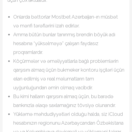
üçün çox aktualdır.
Onlarda bəttorlar Mostbet Azerbaijan-ın müsbət
və mənfi tərəflərini izah edirlər.
Amma bütün bunlar tanınmış brendin böyük adı
hesabına “yüksəlməyə” çalışan faydasız
proqramlardır.
Köçürmələr və əməliyyatlarla bağlı problemlərin
qarşısını almaq üçün bukmeker kontoru işçiləri üçün
elan edilmiş və real məlumatların tam
uyğunluğundan əmin olmaq vacibdir.
Bu kimi halların qarşısını almaq üçün, bu barədə
bankınızla əlaqə saxlamağınız tövsiyə olunandır.
Yükləmə məhdudiyyətləri olduğu halda, siz iCloud
hesabınızın regionunu Azərbaycandan Özbəkistana
və ya Kolumbiyaya dəyişməli və yükləməni təkrar