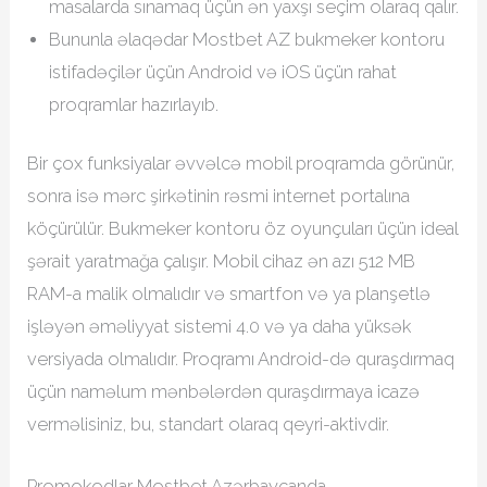
masalarda sınamaq üçün ən yaxşı seçim olaraq qalır.
Bununla əlaqədar Mostbet AZ bukmeker kontoru
istifadəçilər üçün Android və iOS üçün rahat
proqramlar hazırlayıb.
Bir çox funksiyalar əvvəlcə mobil proqramda görünür,
sonra isə mərc şirkətinin rəsmi internet portalına
köçürülür. Bukmeker kontoru öz oyunçuları üçün ideal
şərait yaratmağa çalışır. Mobil cihaz ən azı 512 MB
RAM-a malik olmalıdır və smartfon və ya planşetlə
işləyən əməliyyat sistemi 4.0 və ya daha yüksək
versiyada olmalıdır. Proqramı Android-də quraşdırmaq
üçün naməlum mənbələrdən quraşdırmaya icazə
verməlisiniz, bu, standart olaraq qeyri-aktivdir.
Promokodlar Mostbet Azərbaycanda