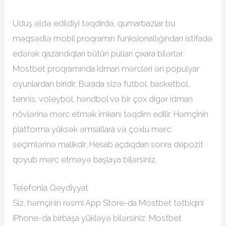
Uduş əldə edildiyi təqdirdə, qumarbazlar bu
məqsədlə mobil proqramın funksionallığından istifadə
edərək qazandıqları bütün pulları çıxara bilərlər.
Mostbet proqramında idman mərcləri ən populyar
oyunlardan biridir. Burada sizə futbol, ​​basketbol, ​​
tennis, voleybol, həndbol və bir çox digər idman
növlərinə mərc etmək imkanı təqdim edilir. Həmçinin
platforma yüksək əmsallara və çoxlu mərc
seçimlərinə malikdir. Hesab açdıqdan sonra depozit
qoyub mərc etməyə başlaya bilərsiniz.
Telefonla Qeydiyyat
Siz, həmçinin rəsmi App Store-da Mostbet tətbiqini
iPhone-da birbaşa yükləyə bilərsiniz. Mostbet