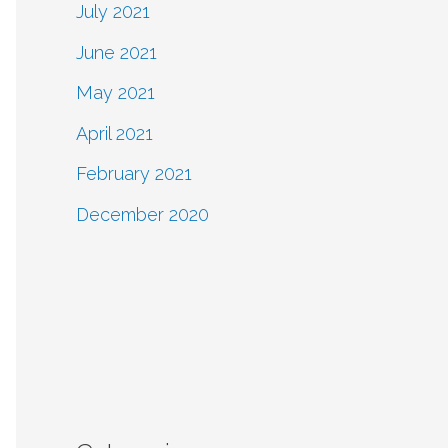
July 2021
June 2021
May 2021
April 2021
February 2021
December 2020