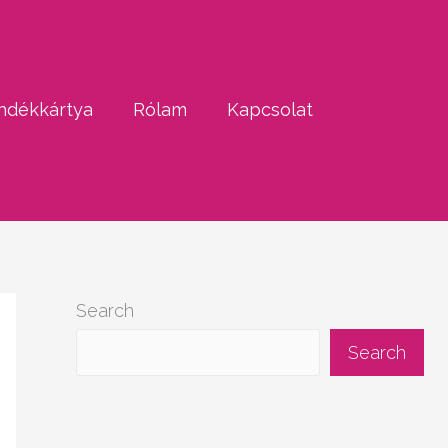
ndékkártya
Rólam
Kapcsolat
Search
Search