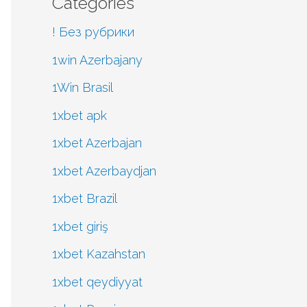
Categories
! Без рубрики
1win Azerbajany
1Win Brasil
1xbet apk
1xbet Azerbajan
1xbet Azerbaydjan
1xbet Brazil
1xbet giriş
1xbet Kazahstan
1xbet qeydiyyat