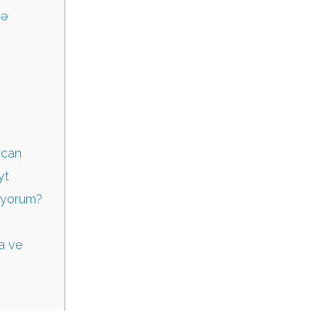
və
ycan
yt
ıyorum?
a ve