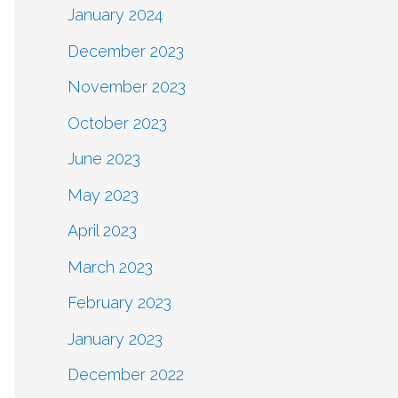
January 2024
December 2023
November 2023
October 2023
June 2023
May 2023
April 2023
March 2023
February 2023
January 2023
December 2022