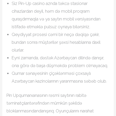
Siz Pin-Up casino aznda təkcə stasionar
cihazlardan deyil, həm də mobil proqram
quraşdırmaqla və ya saytın mobil versiyasından
istifadə etməklə pulsuz oynaya bilərsiniz.
Qeydiyyat prosesi cəmi bir neçə dəqiqə çəkir,
bundan sonra müştərilər şəxsi hesablarına daxil
olurlar.
Eyni zamanda, dəstək Azərbaycan dilində danışır,
ona görə də başa düşməkdə problem olmayacaq.
Qumar sənayesinin çiçəklənməsi çoxsaylı
Azərbaycan kazinolarının yaranmasına səbəb olub.
Pin Upqumarxanasının rəsmi saytının rabitə
təminatçılarıtərəfindən mümkün şəkildə
bloklanmasındandanışırıq. Oyunçularını narahat