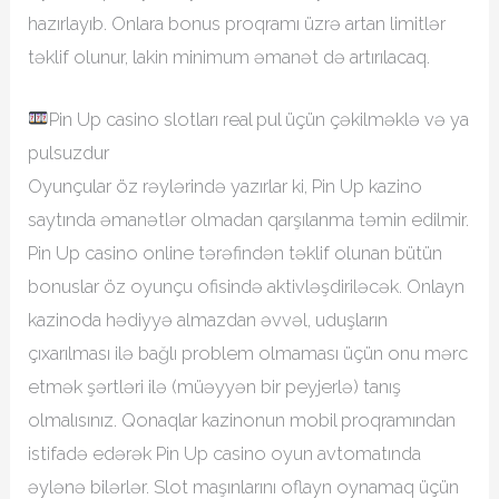
hazırlayıb. Onlara bonus proqramı üzrə artan limitlər
təklif olunur, lakin minimum əmanət də artırılacaq.
Pin Up casino slotları real pul üçün çəkilməklə və ya
pulsuzdur
Oyunçular öz rəylərində yazırlar ki, Pin Up kazino
saytında əmanətlər olmadan qarşılanma təmin edilmir.
Pin Up casino online tərəfindən təklif olunan bütün
bonuslar öz oyunçu ofisində aktivləşdiriləcək. Onlayn
kazinoda hədiyyə almazdan əvvəl, uduşların
çıxarılması ilə bağlı problem olmaması üçün onu mərc
etmək şərtləri ilə (müəyyən bir peyjerlə) tanış
olmalısınız. Qonaqlar kazinonun mobil proqramından
istifadə edərək Pin Up casino oyun avtomatında
əylənə bilərlər. Slot maşınlarını oflayn oynamaq üçün