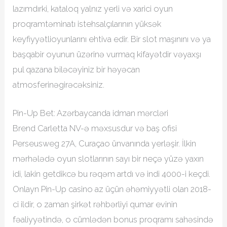
lazımdırki, kataloq yalnız yerli və xarici oyun
proqramtəminatı istehsalçılarının yüksək
keyfiyyətlioyunlarını ehtiva edir. Bir slot maşınını və ya
başqabir oyunun üzərinə vurmaq kifayətdir vəyaxşı
pul qazana biləcəyiniz bir həyəcan
atmosferinəgirəcəksiniz.
Pin-Up Bet: Azərbaycanda idman mərcləri
Brend Carletta NV-ə məxsusdur və baş ofisi
Perseusweg 27A, Curaçao ünvanında yerləşir. İlkin
mərhələdə oyun slotlarının sayı bir neçə yüzə yaxın
idi, lakin getdikcə bu rəqəm artdı və indi 4000-i keçdi.
Onlayn Pin-Up casino az üçün əhəmiyyətli olan 2018-
ci ildir, o zaman şirkət rəhbərliyi qumar evinin
fəaliyyətində, o cümlədən bonus proqramı sahəsində