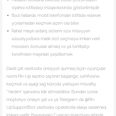
siyahısı istifadəçi müqaviləsində göstərilmişdir.
Bəzi hallarda, mobil telefondan istifadə edərək
yoxlamadan keçmək lazım ola bilər.
Rahat maşın axtarış sistemi sizə müəyyən
xüsusiyyətlərə malik slot seçməyə imkan verir,
məsələn, bonuslar almaq və ya tərtibatçı
tərəfindən maşınları çeşidləmək.
Daxili çat vasitəsilə ünsiyyət qurmaq üçün oyunçular
rəsmi Pin-Up kazino saytının başlanğıc səhifəsinə
keçməli və aşağı sağ küncdə yerləşən müvafiq
“Yardım” işarəsinə klik etməlidirlər. Bundan sonra
müştəriyə onlayn çat və ya Telegram-da @Pin-
UpSupportBot vasitəsilə operatorla əlaqə saxlamaq
imkanı verilir. Beynəlxalq Curacao lisenziyası altında