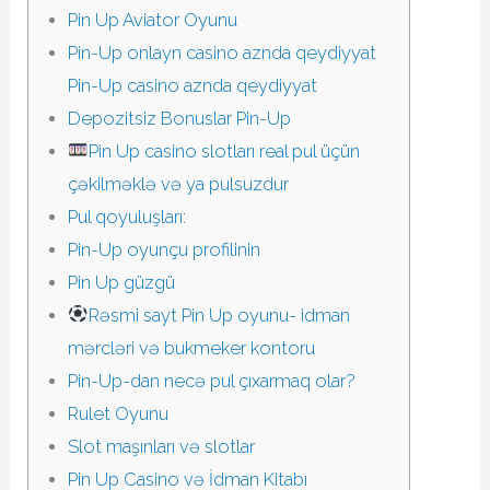
Pin Up Aviator Oyunu
Pin-Up onlayn casino aznda qeydiyyat
Pin-Up casino aznda qeydiyyat
Depozitsiz Bonuslar Pin-Up
Pin Up casino slotları real pul üçün
çəkilməklə və ya pulsuzdur
Pul qoyuluşları:
Pin-Up oyunçu profilinin
Pin Up güzgü
Rəsmi sayt Pin Up oyunu- idman
mərcləri və bukmeker kontoru
Pin-Up-dan necə pul çıxarmaq olar?
Rulet Oyunu
Slot maşınları və slotlar
Pin Up Casino və İdman Kitabı