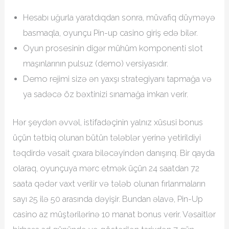
Hesabı uğurla yaratdıqdan sonra, müvafiq düyməyə
basmaqla, oyunçu Pin-up casino giriş edə bilər.
Oyun prosesinin digər mühüm komponenti slot
maşınlarının pulsuz (demo) versiyasıdır.
Demo rejimi sizə ən yaxşı strategiyanı tapmağa və
ya sadəcə öz bəxtinizi sınamağa imkan verir.
Hər şeydən əvvəl, istifadəçinin yalnız xüsusi bonus
üçün tətbiq olunan bütün tələblər yerinə yetirildiyi
təqdirdə vəsait çıxara biləcəyindən danışırıq. Bir qayda
olaraq, oyunçuya mərc etmək üçün 24 saatdan 72
saata qədər vaxt verilir və tələb olunan fırlanmaların
sayı 25 ilə 50 arasında dəyişir. Bundan əlavə, Pin-Up
casino az müştərilərinə 10 manat bonus verir. Vəsaitlər