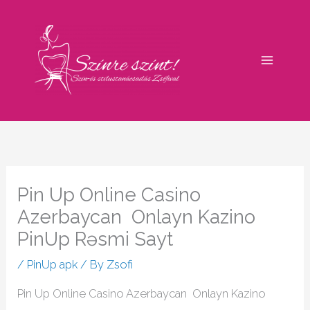
Skip
to
content
Pin Up Online Casino
Azerbaycan ️ Onlayn Kazino
PinUp Rəsmi Sayt
/
PinUp apk
/ By
Zsofi
Pin Up Online Casino Azerbaycan ️ Onlayn Kazino