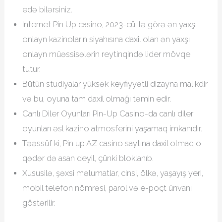
edə bilərsiniz.
Internet Pin Up casino, 2023-cü ilə görə ən yaxşı
onlayn kazinoların siyahısına daxil olan ən yaxşı
onlayn müəssisələrin reytinqində lider mövqe
tutur.
Bütün studiyalar yüksək keyfiyyətli dizayna malikdir
və bu, oyuna tam daxil olmağı təmin edir.
Canlı Diler Oyunları Pin-Up Casino-da canlı diler
oyunları əsl kazino atmosferini yaşamaq imkanıdır.
Təəssüf ki, Pin up AZ casino saytına daxil olmaq o
qədər də asan deyil, çünki bloklanıb.
Xüsusilə, şəxsi məlumatlar, cinsi, ölkə, yaşayış yeri,
mobil telefon nömrəsi, parol və e-poçt ünvanı
göstərilir.