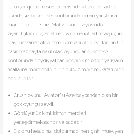
ilə oxşar qumar resursları arasındakı fərq ondadır ki,
burada siz bukmeker kontorunda idman yarışlarına
mərc edə bilərsiniz. Məhz bunun sayəsində
ziyarətçilər uduşları almaq və əmanəti artırmaq üçün
əlavə imkanlar əldə etmək imkanı əldə edirlər. Pin Up
casino az sayta daxil olan oyunçular bukmeker
kontorunda qeydiyyatdan keçərək müxtəlif yarışların
finallarına mərc edilə bilən pulsuz mərc mükafatı əldə
edə bilərlər.
Crush oyunu “Aviator” u Azərbaycandan olan bir
çox oyunçu sevdi.
Gördüyünüz kimi, idman mərcləri
yerləşdirməkasandır və sadədir.
Siz onu hesabınızı doldurmaq, həmçinin müəyyən