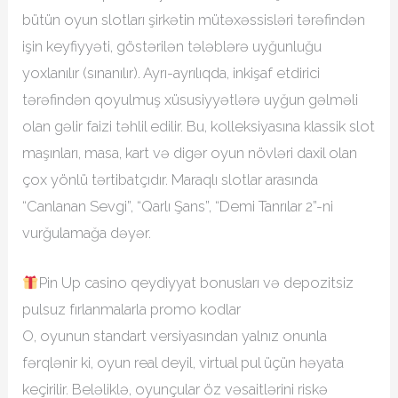
bütün oyun slotları şirkətin mütəxəssisləri tərəfindən
işin keyfiyyəti, göstərilən tələblərə uyğunluğu
yoxlanılır (sınanılır). Ayrı-ayrılıqda, inkişaf etdirici
tərəfindən qoyulmuş xüsusiyyətlərə uyğun gəlməli
olan gəlir faizi təhlil edilir. Bu, kolleksiyasına klassik slot
maşınları, masa, kart və digər oyun növləri daxil olan
çox yönlü tərtibatçıdır. Maraqlı slotlar arasında
“Canlanan Sevgi”, “Qarlı Şans”, “Demi Tanrılar 2”-ni
vurğulamağa dəyər.
Pin Up casino qeydiyyat bonusları və depozitsiz
pulsuz fırlanmalarla promo kodlar
O, oyunun standart versiyasından yalnız onunla
fərqlənir ki, oyun real deyil, virtual pul üçün həyata
keçirilir. Beləliklə, oyunçular öz vəsaitlərini riskə