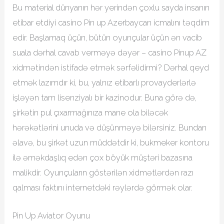
Bu material dünyanın hər yerindən çoxlu sayda insanın
etibar etdiyi casino Pin up Azerbaycan icmalını təqdim
edir. Başlamaq üçün, bütün oyunçular üçün ən vacib
suala dərhal cavab verməyə dəyər – casino Pinup AZ
xidmətindən istifadə etmək sərfəlidirmi? Dərhal qeyd
etmək lazımdır ki, bu, yalnız etibarlı provayderlərlə
işləyən tam lisenziyalı bir kazinodur. Buna görə də,
şirkətin pul çıxarmağınıza mane ola biləcək
hərəkətlərini unuda və düşünməyə bilərsiniz. Bundan
əlavə, bu şirkət uzun müddətdir ki, bukmeker kontoru
ilə əməkdaşlıq edən çox böyük müştəri bazasına
malikdir. Oyunçuların göstərilən xidmətlərdən razı
qalması faktını internetdəki rəylərdə görmək olar.
Pin Up Aviator Oyunu