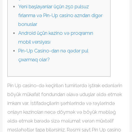
Yeni başlayanlar üçün 250 pulsuz
fırlanma və Pin-Up casino azndan digər
bonuslar
Android üçün kazino və proqramın
mobil versiyası
Pin-Up Casino-dan nə qədər pul
çıxarmaq olar?
Pin Up casino-də keçirilən turnirlərdə iştirak edənlərin
böyük mükafat fondundan əlavə uduşlar əldə etmək
imkanı var. İstifadəçilərin şərhlərində və rəylərində
onlayn kazinoları necə döymək və böyük məbləğ
əldə etmək barədə sizə məlumat verən müxtəlif
məsləhətlər tapa bilərsiniz. Rəsmi sayt Pin Up casino