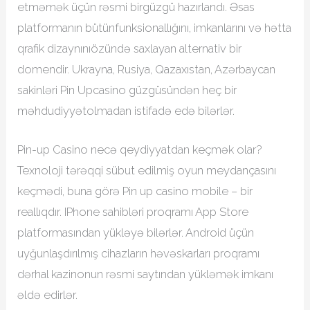
etməmək üçün rəsmi birgüzgü hazırlandı. Əsas
platformanın bütünfunksionallığını, imkanlarını və hətta
qrafik dizaynınıözündə saxlayan alternativ bir
domendir. Ukrayna, Rusiya, Qazaxıstan, Azərbaycan
sakinləri Pin Upcasino güzgüsündən heç bir
məhdudiyyətolmadan istifadə edə bilərlər.
Pin-up Casino necə qeydiyyatdan keçmək olar?
Texnoloji tərəqqi sübut edilmiş oyun meydançasını
keçmədi, buna görə Pin up casino mobile – bir
reallıqdır. IPhone sahibləri proqramı App Store
platformasından yükləyə bilərlər. Android üçün
uyğunlaşdırılmış cihazların həvəskarları proqramı
dərhal kazinonun rəsmi saytından yükləmək imkanı
əldə edirlər.