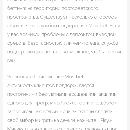
беттинга на территории постсоветского
пространства. Существует несколько способов
связаться со службой поддержки в Mostbet. Если
у вас возникли проблемы с депозитом, выводом
средств, безопасностью или чем-то еще, служба
поддержки сделает все возможное, чтобы помочь
вам.
Установите Приложение Mostbet
Активность клиентов поддерживается
постоянными бесплатными вращениями, акциями
одного дня, программой лояльности и кэшбэком
за проигранные ставки. Если вы готовы сделать
свой выбор и играть на деньги, нажмите «Play».
Минимальная ставка – от 0,1 евро, заключать пари