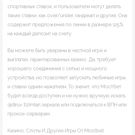
спортивных ставок, и пользователи могут делать
такие ставки, как over/under, гандикап и другие. Она
содержит предложения по линии в размере 125%
на каждый депозит на счету.
Вы можете быть уверены в честной игре и
выплатах, гарантированных казино. Да, требует
хорошего соединения с сетью и мощного
устройства, но позволяет запускать любимые игры
и ставки одним нажатием. То значит, что Мостбет
будет всегда доступен и не нужно вручную искать
qidiruv tizimlari зеркала или подключаться к ВПН или
прокси-серверам.
Казино, Слоты И Другие Игры От Mostbet