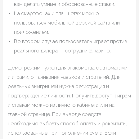
вам делать умные и обоснованные ставки.
На смартфонах и планшетах можно
пользоваться мобильной версией сайта или
приложением.
Во втором случае пользователь играет против
реального дилера — сотрудника казино.
Демо-режим нужен для знакомства с автоматами
и играми, оттачивания навыков и стратегий. Для
реальных выигрышей нужна регистрация и
подтверждение личности. Получить доступ к играм
и ставкам можно из личного кабинета или на
главной странице. При выводе средств
необходимо выбрать способ оплаты и реквизиты,
использованные при пополнении счета. Если