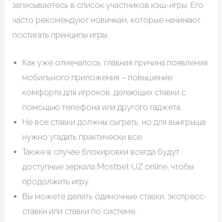
записываетесь в список участников кэш-игры. Его
часто рекомендуют новичкам, которые начинают
постигать принципы игры.
Как уже отмечалось, главная причина появления
мобильного приложения – повышение
комфорта для игроков, делающих ставки с
помощью телефона или другого гаджета.
Не все ставки должны сыграть, но для выигрыша
нужно угадать практически все.
Также в случае блокировки всегда будут
доступные зеркала Mostbet UZ online, чтобы
продолжить игру.
Вы можете делать одиночные ставки, экспресс-
ставки или ставки по системе.