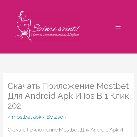
Skip
to
content
Скачать Приложение Mostbet
Для Android Apk И Ios В 1 Клик
202
/
mostbet apk
/ By
Zsofi
Скачать Приложение Mostbet Для Android Apk И