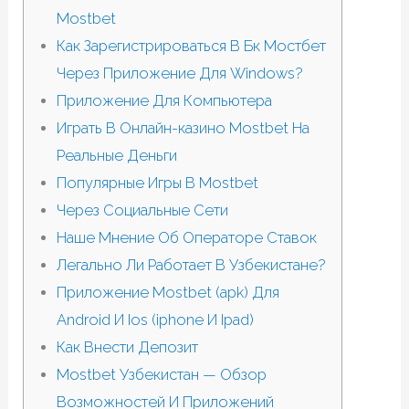
Mostbet
Как Зарегистрироваться В Бк Мостбет
Через Приложение Для Windows?
Приложение Для Компьютера
Играть В Онлайн-казино Mostbet На
Реальные Деньги
Популярные Игры В Mostbet
Через Социальные Сети
Наше Мнение Об Операторе Ставок
Легально Ли Работает В Узбекистане?
Приложение Mostbet (apk) Для
Android И Ios (iphone И Ipad)
Как Внести Депозит
Mostbet Узбекистан — Обзор
Возможностей И Приложений