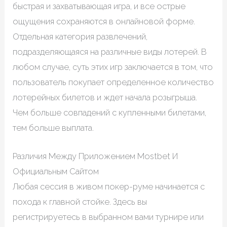
быстрая и захватывающая игра, и все острые
ощущения сохраняются в онлайновой форме.
Отдельная категория развлечений,
подразделяющаяся на различные виды лотерей. В
любом случае, суть этих игр заключается в том, что
пользователь покупает определенное количество
лотерейных билетов и ждет начала розыгрыша.
Чем больше совпадений с купленными билетами,
тем больше выплата.
Различия Между Приложением Mostbet И
Официальным Сайтом
Любая сессия в живом покер-руме начинается с
похода к главной стойке. Здесь вы
регистрируетесь в выбранном вами турнире или