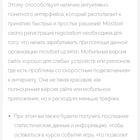
Этому способствует наличие интуитивно
понятного интерфейса, который располагает к
принятию быстрых и простых решений. Mostbet
casino регистрация registration необходима для
того, что начать зарабатывать при помощи данной
организации mostbet uz kirish. Мобильная версия
сайта хорошо для слабых устройств или регионов,
где есть проблемы со скоростным подключением
к интернету. Она не такая красивая, как
полноценная версия сайта или мобильное
приложение, но и расходует меньше трафика.
При этом вы также будете получать последние
статистические данные и информацию, чтобы
оставаться в курсе событий игры, что позволит