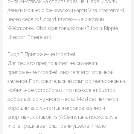
онлайн-ставок на спорт через ПК. Перечислить
деньги можно с банковской карты Visa, Mastercard,
через сервис Uzcard, платежные системы
Webmoney, Qiwi, криптовалютой (Bitcoin, Ripple,
Litecoin, Ethereum).
Вход В Приложение Mostbet
Для тех, кто предпочитает не скачивать
приложение Mostbet, оно является отличной
заменой. Пользовательский опыт ориентирован на
мобильное устройство, что позволяет быстро
добраться до нужного места. Mostbet является
хорошим вариантом для игроков казино и
спортивных ставок из Узбекистана, поскольку в
итоге предлагает ряд преимуществ и мало