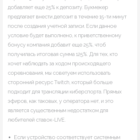
добавляет еще 25% к депозиту. Букмекер
предлагает внести депозит в течение 15-ти минут
после создания учетной записи. Если данное
условие будет выполнено, к приветственному
бонусу компания добавит еще 25%, чтоб
получилась итоговая сумма 125%. Для тех, кто
хочет наблюдать за ходом происходящего
соревнования, мы советуем использовать
сторонний ресурс Twitch, который больше
подходит для трансляции киберспорта. Прямых
эфиров, как таковых, у оператора нет, и это
является существенным недостатком для
любителей ставок-LIVE.
Если устройство соответствует системным