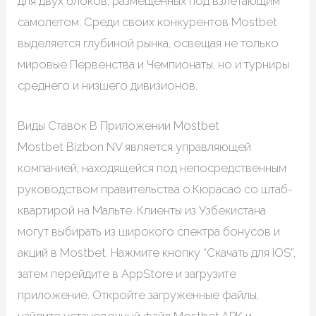
для двух блоков, размещенных под взлетающим
самолетом. Среди своих конкурентов Mostbet
выделяется глубиной рынка, освещая не только
мировые Первенства и Чемпионаты, но и турниры
среднего и низшего дивизионов.
Виды Ставок В Приложении Mostbet
Mostbet Bizbon NV является управляющей
компанией, находящейся под непосредственным
руководством правительства о.Кюрасао со штаб-
квартирой на Мальте. Клиенты из Узбекистана
могут выбирать из широкого спектра бонусов и
акций в Mostbet. Нажмите кнопку “Скачать для iOS”,
затем перейдите в AppStore и загрузите
приложение. Откройте загруженные файлы,