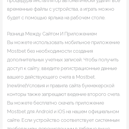
процедуры инсталлятор автоматически удалит все
временные файлы с устройства, а играть можно
будет с помощью ярлыка на рабочем столе.
Разница Между Сайтом И Приложением
Вы можете использовать мобильное приложение
Mostbet без необходимости создания
дополнительных учетных записей. Чтобы получить
доступ к сайту, введите регистрационные данные
вашего действующего счета в Mostbet.
[newline]Условия и правила сайта букмекерской
конторы также запрещают ведение второго счета.
Вы можете бесплатно скачать приложение
Mostbet для Android и iOS на нашем официальном
сайте. Если устройство соответствует системным
требованиям, перечисленным в таблице выше,