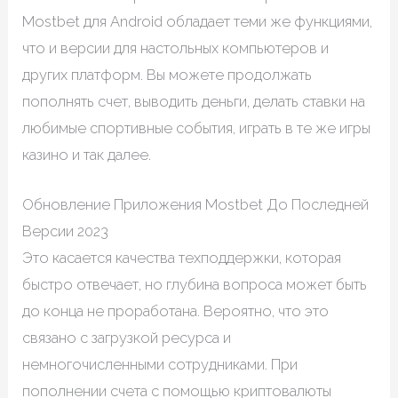
Mostbet для Android обладает теми же функциями,
что и версии для настольных компьютеров и
других платформ. Вы можете продолжать
пополнять счет, выводить деньги, делать ставки на
любимые спортивные события, играть в те же игры
казино и так далее.
Обновление Приложения Mostbet До Последней
Версии 2023
Это касается качества техподдержки, которая
быстро отвечает, но глубина вопроса может быть
до конца не проработана. Вероятно, что это
связано с загрузкой ресурса и
немногочисленными сотрудниками. При
пополнении счета с помощью криптовалюты