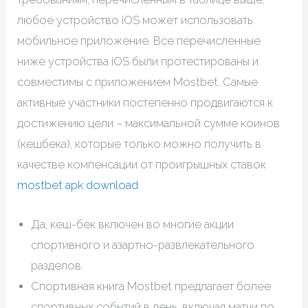
любое устройство iOS может использовать
мобильное приложение. Все перечисленные
ниже устройства iOS были протестированы и
совместимы с приложением Mostbet. Самые
активные участники постепенно продвигаются к
достижению цели – максимальной сумме коинов
(кешбека), которые только можно получить в
качестве компенсации от проигрышных ставок
mostbet apk download
.
Да, кеш-бек включен во многие акции
спортивного и азартно-развлекательного
разделов.
Спортивная книга Mostbet предлагает более
спортивных событий в день, включая матчи по