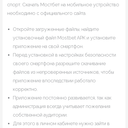
спорт. Скачать Мостбет на мобильное устройство
необходимо с официального сайта.
Откройте загруженные файлы, найдите
установочный файл Mostbet APK и установите
приложение на свой смартфон.
Перед установкой в настройках безопасности
своего смартфона разрешите скачивание
файлов из непроверенных источников, чтобы
приложение впоследствии работало
корректно.
Приложение постоянно развивается, так как
администрация всегда учитывает пожелания
собственной аудитории.
Для этого в личном кабинете нужно зайти в