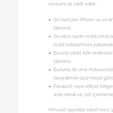
növlərini də təklif edirik.
Siz həmçinin iPhone və ya An
bilərsiniz.
Əvvəlcə saytın mobil versiyas
mobil tətbiqetməni yükləmək 
Burada 1xbet APK endirməsi
bilərsiniz.
Bununla de uma mütəxəssislər
dəyişdirmək üçün keçid göndə
Pasaport veya ehliyet belgesi
web olmalı ve zart içermemeli
Mövcud qaydalar 1xbet mərc şi