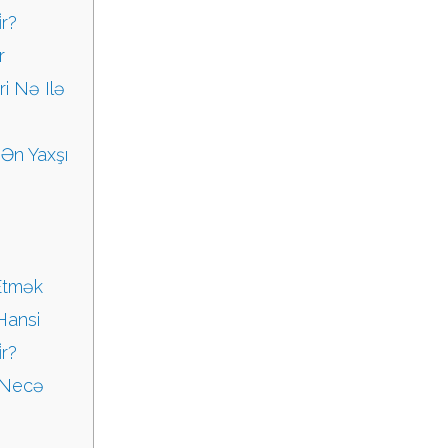
̇r?
r
i Nə Ilə
 Ən Yaxşı
Etmək
Hansi
̇r?
 Necə