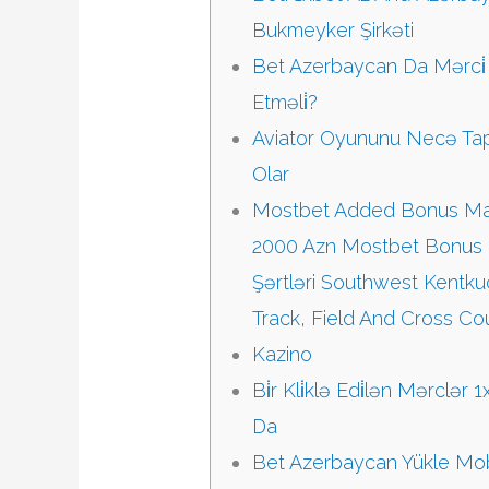
Bukmеykеr Şirkəti
Bet Azerbaycan Da Mərci
Etməli̇?
Aviator Oyununu Necə T
Olar
Mostbet Added Bonus M
2000 Azn Mostbet Bonus 
Şərtləri Southwest Kentk
Track, Field And Cross Co
Kazino
Bi̇r Kli̇klə Edi̇lən Mərclər 
Da
Bet Azerbaycan Yükle Mob