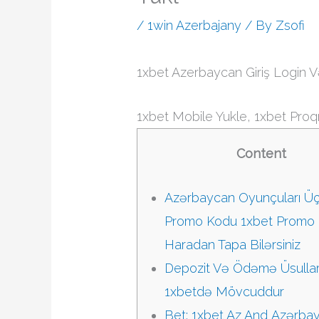
/
1win Azerbajany
/ By
Zsofi
1xbet Azerbaycan Giriş Login 
1xbet Mobile Yukle, 1xbet Pro
Content
Azərbaycan Oyunçuları Üç
Promo Kodu 1xbet Promo
Haradan Tapa Bilərsiniz
Depozit Və Ödəmə Üsullar
1xbetdə Mövcuddur
Bet: 1xbet Az And Аzərbа