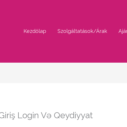
Kezdőlap
Szolgáltatások/Árak
Ajá
Giriş Login Və Qeydiyyat