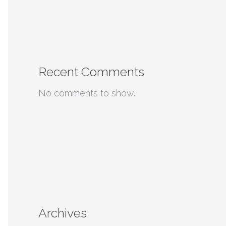
Recent Comments
No comments to show.
Archives