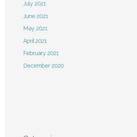
July 2021
June 2021
May 2021
April 2021
February 2021
December 2020