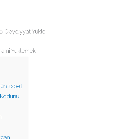
Və Qeydiyyat Yukle
qrami Yuklemek
ün 1xbet
 Kodunu
ı
yсаn