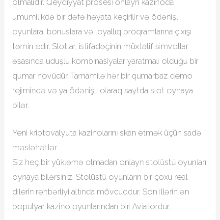
olmalıdır. Qeydiyyat prosesi onlayn kazinoda
ümumilikdə bir dəfə həyata keçirilir və ödənişli
oyunlara, bonuslara və loyallıq proqramlarına çıxışı
təmin edir. Slotlar, istifadəçinin müxtəlif simvollar
əsasında uduşlu kombinasiyalar yaratmalı olduğu bir
qumar növüdür. Tamamilə hər bir qumarbaz demo
rejimində və ya ödənişli olaraq saytda slot oynaya
bilər.
Yeni kriptovalyuta kazinolarını skan etmək üçün sadə
məsləhətlər
Siz heç bir yükləmə olmadan onlayn stolüstü oyunları
oynaya bilərsiniz. Stolüstü oyunların bir çoxu real
dilerin rəhbərliyi altında mövcuddur. Son illərin ən
populyar kazino oyunlarından biri Aviatordur.