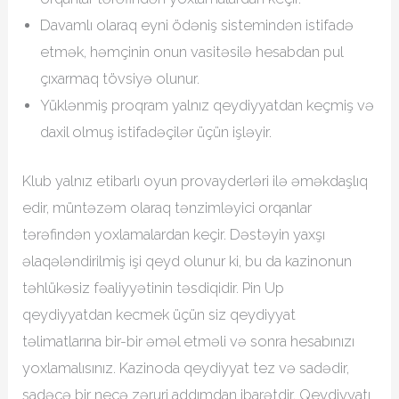
Davamlı olaraq eyni ödəniş sistemindən istifadə
etmək, həmçinin onun vasitəsilə hesabdan pul
çıxarmaq tövsiyə olunur.
Yüklənmiş proqram yalnız qeydiyyatdan keçmiş və
daxil olmuş istifadəçilər üçün işləyir.
Klub yalnız etibarlı oyun provayderləri ilə əməkdaşlıq
edir, müntəzəm olaraq tənzimləyici orqanlar
tərəfindən yoxlamalardan keçir. Dəstəyin yaxşı
əlaqələndirilmiş işi qeyd olunur ki, bu da kazinonun
təhlükəsiz fəaliyyətinin təsdiqidir. Pin Up
qeydiyyatdan kecmek üçün siz qeydiyyat
təlimatlarına bir-bir əməl etməli və sonra hesabınızı
yoxlamalısınız. Kazinoda qeydiyyat tez və sadədir,
sadəcə bir neçə zəruri addımdan ibarətdir. Qeydiyyatı