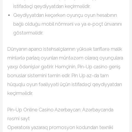
istifadəçi qeydiyyatdan keçirməlidir.
Qeydiyyatdan keçərkən oyunçu oyun hesabının
bağlı olduğu mobil nömrəni və ya e-poçt ünvanını
göstərməlidir.
Dünyanın aparıcı istehsalçılarının yüksək tariflərə malik
minlərlə parlaq oyunları müntəzəm olaraq oyunçulara
yaxşı ödənişlər gətirir. Həmçinin, Pin-Up casino geniş
bonuslar sistemini təmin edir. Pin Up az-da tam
hüquqlu oyun fəaliyyəti üçün istifadəçi qeydiyyatdan
keçirməlidir.
Pin-Up Online Casino Azerbaycan: Azərbaycanda
rəsmi sayt
Operatora yazaraq promosyon kodundan texniki