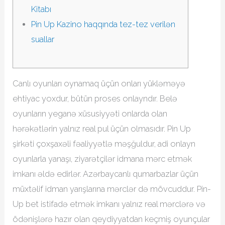
Kitabı
Pin Up Kazino haqqında tez-tez verilən
suallar
Canlı oyunları oynamaq üçün onları yükləməyə
ehtiyac yoxdur, bütün proses onlayndır. Belə
oyunların yeganə xüsusiyyəti onlarda olan
hərəkətlərin yalnız real pul üçün olmasıdır. Pin Up
şirkəti çoxşaxəli fəaliyyətlə məşğuldur, adi onlayn
oyunlarla yanaşı, ziyarətçilər idmana mərc etmək
imkanı əldə edirlər. Azərbaycanlı qumarbazlar üçün
müxtəlif idman yarışlarına mərclər də mövcuddur. Pin-
Up bet istifadə etmək imkanı yalnız real mərclərə və
ödənişlərə hazır olan qeydiyyatdan keçmiş oyunçular