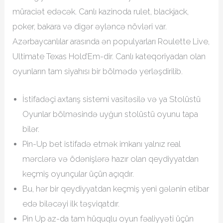
müraciət edəcək. Canlı kazinoda rulet, blackjack,
poker, bakara və digər əyləncə növləri var.
Azərbaycanlılar arasında ən populyarları Roulette Live,
Ultimate Texas Hold’Em-dir. Canlı kateqoriyadan olan
oyunların tam siyahısı bir bölmədə yerləşdirilib.
İstifadəçi axtarış sistemi vasitəsilə və ya Stolüstü
Oyunlar bölməsində uyğun stolüstü oyunu tapa
bilər.
Pin-Up bet istifadə etmək imkanı yalnız real
mərclərə və ödənişlərə hazır olan qeydiyyatdan
keçmiş oyunçular üçün açıqdır.
Bu, hər bir qeydiyyatdan keçmiş yeni gələnin etibar
edə biləcəyi ilk təşviqatdır.
Pin Up az-da tam hüquqlu oyun fəaliyyəti üçün