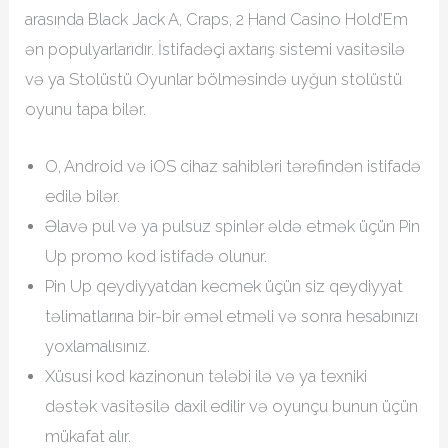
arasında Black Jack A, Craps, 2 Hand Casino Hold’Em
ən populyarlarıdır. İstifadəçi axtarış sistemi vasitəsilə
və ya Stolüstü Oyunlar bölməsində uyğun stolüstü
oyunu tapa bilər.
O, Android və iOS cihaz sahibləri tərəfindən istifadə
edilə bilər.
Əlavə pul və ya pulsuz spinlər əldə etmək üçün Pin
Up promo kod istifadə olunur.
Pin Up qeydiyyatdan kecmek üçün siz qeydiyyat
təlimatlarına bir-bir əməl etməli və sonra hesabınızı
yoxlamalısınız.
Xüsusi kod kazinonun tələbi ilə və ya texniki
dəstək vasitəsilə daxil edilir və oyunçu bunun üçün
mükafat alır.