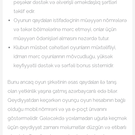
peşəkar dəstək və əlverişli əməkdaşlıq şərtləri
təklif edir.
Oyunun qaydaları istifadəçinin müəyyən nömrələrə
və təkər bölmələrinə mərc etməyi, onlar üçün
müəyyən ödənişləri almasını nəzərdə tutur.
Klubun müsbət cəhətləri oyunların müxtəlifliyi,
idman mərc oyunlarının mövcudluğu, yüksək
keyfiyyətli dəstək və sərfəli bonus sistemidir.
Bunu ancaq oyun şirkətinin əsas qaydaları ilə tanış
olan yetkinlik yaşına çatmış azərbaycanlı edə bilər.
Qeydiyyatdan keçərkən oyunçu oyun hesabının bağlı
olduğu mobil nömrəni və ya e-poçt ünvanını
göstərməlidir. Gələcəkdə yoxlamadan uğurla keçmək
üçün qeydiyyat zamanı məlumatlar düzgün və etibarlı