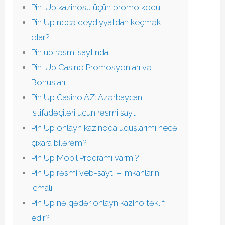
Pin-Up kazinosu üçün promo kodu
Pin Up necə qeydiyyatdan keçmək
olar?
Pin up rəsmi saytında
Pin-Up Casino Promosyonları və
Bonusları
Pin Up Casino AZ: Azərbaycan
istifadəçiləri üçün rəsmi sayt
Pin Up onlayn kazinoda uduşlarımı necə
çıxara bilərəm?
Pin Up Mobil Proqramı varmı?
Pin Up rəsmi veb-saytı – imkanların
icmalı
Pin Up nə qədər onlayn kazino təklif
edir?