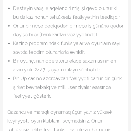
Dəstəyin yaxşı əlaqələndirilmiş işi qeyd olunur ki,
bu da kazinonun təhlükəsiz fəaliyyətinin təsdiqidir.
Onlar bir neçə dəqiqədən bir neçə iş gününə qədər
dəyişə bilər (bank kartları vəziyyətində).
Kazino proqramındakı funksiyalar və oyunların sayı
saytda təqdim olunanlarla eynidir.
Bir oyunçunun operatorla əlaqə saxlamasının ən
asan yolu 24/7 işləyən onlayn söhbətdir.
Pin Up casino azerbaycan fəaliyyəti qanunidir, çünki
şirkət beynəlxalq və milli lisenziyalar əsasında
fəaliyyət göstərir.
Qazanclı və maraqlı oynamaq üçün yalnız yüksək
keyfiyyətli oyun klublarını seçməlisiniz. Onlar
təhlükəsiz, etibarlı və funksional olmalı, həmçinin