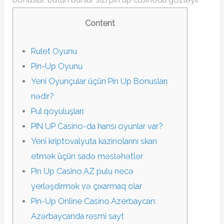
Content
Rulet Oyunu
Pin-Up Oyunu
Yeni Oyunçular üçün Pin Up Bonusları
nədir?
Pul qoyuluşları:
PIN UP Casino-da hansı oyunlar var?
Yeni kriptovalyuta kazinolarını skan
etmək üçün sadə məsləhətlər
Pin Up Casino AZ pulu necə
yerləşdirmək və çıxarmaq olar
Pin-Up Online Casino Azerbaycan:
Azərbaycanda rəsmi sayt