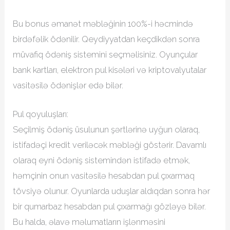
Bu bonus əmanət məbləğinin 100%-i həcmində
birdəfəlik ödənilir. Qeydiyyatdan keçdikdən sonra
müvafiq ödəniş sistemini seçməlisiniz. Oyunçular
bank kartları, elektron pul kisələri və kriptovalyutalar
vasitəsilə ödənişlər edə bilər.
Pul qoyuluşları:
Seçilmiş ödəniş üsulunun şərtlərinə uyğun olaraq,
istifadəçi kredit veriləcək məbləği göstərir. Davamlı
olaraq eyni ödəniş sistemindən istifadə etmək,
həmçinin onun vasitəsilə hesabdan pul çıxarmaq
tövsiyə olunur. Oyunlarda uduşlar aldıqdan sonra hər
bir qumarbaz hesabdan pul çıxarmağı gözləyə bilər.
Bu halda, əlavə məlumatların işlənməsini