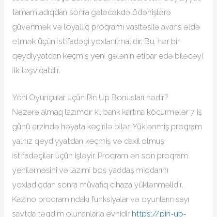
tamamladıqdan sonra gələcəkdə ödənişlərə
güvənmək və loyallıq proqramı vasitəsilə avans əldə
etmək üçün istifadəçi yoxlanılmalıdır. Bu, hər bir
qeydiyyatdan keçmiş yeni gələnin etibar edə biləcəyi
ilk təşviqatdır.
Yeni Oyunçular üçün Pin Up Bonusları nədir?
Nəzərə almaq lazımdır ki, bank kartına köçürmələr 7 iş
günü ərzində həyata keçirilə bilər. Yüklənmiş proqram
yalnız qeydiyyatdan keçmiş və daxil olmuş
istifadəçilər üçün işləyir. Proqram ən son proqram
yeniləməsini və lazımi boş yaddaş miqdarını
yoxladıqdan sonra müvafiq cihaza yüklənməlidir.
Kazino proqramındakı funksiyalar və oyunların sayı
saytda təqdim olunanlarla eynidir
https://pin-up-