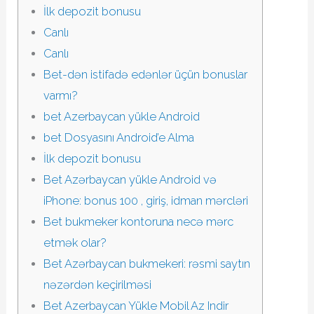
İlk depozit bonusu
Canlı
Canlı
Bet-dən istifadə edənlər üçün bonuslar
varmı?
bet Azerbaycan yükle Android
bet Dosyasını Android’e Alma
İlk depozit bonusu
Bet Azərbaycan yükle Android və
iPhone: bonus 100 , giriş, idman mərcləri
Bet bukmeker kontoruna necə mərc
etmək olar?
Bet Azərbaycan bukmekeri: rəsmi saytın
nəzərdən keçirilməsi
Bet Azerbaycan Yükle Mobil Az Indir