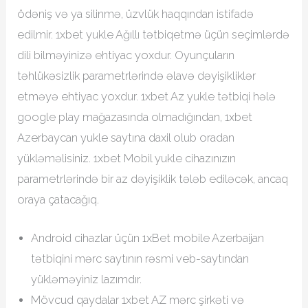
ödəniş və ya silinmə, üzvlük haqqından istifadə
edilmir. 1xbet yukle Ağıllı tətbiqetmə üçün seçimlərdə
dili bilməyinizə ehtiyac yoxdur. Oyunçuların
təhlükəsizlik parametrlərində əlavə dəyişikliklər
etməyə ehtiyac yoxdur. 1xbet Az yukle tətbiqi hələ
google play mağazasında olmadığından, 1xbet
Azerbaycan yukle saytına daxil olub oradan
yükləməlisiniz. 1xbet Mobil yukle cihazınızın
parametrlərində bir az dəyişiklik tələb ediləcək, ancaq
oraya çatacağıq.
Android cihazlar üçün 1xBet mobile Azerbaijan
tətbiqini mərc saytının rəsmi veb-saytından
yükləməyiniz lazımdır.
Mövcud qaydalar 1xbet AZ mərc şirkəti və