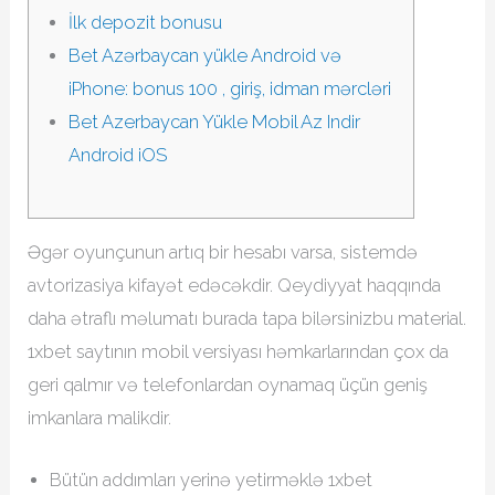
İlk depozit bonusu
Bet Azərbaycan yükle Android və
iPhone: bonus 100 , giriş, idman mərcləri
Bet Azerbaycan Yükle Mobil Az Indir
Android iOS
Əgər oyunçunun artıq bir hesabı varsa, sistemdə
avtorizasiya kifayət edəcəkdir. Qeydiyyat haqqında
daha ətraflı məlumatı burada tapa bilərsinizbu material.
1xbet saytının mobil versiyası həmkarlarından çox da
geri qalmır və telefonlardan oynamaq üçün geniş
imkanlara malikdir.
Bütün addımları yerinə yetirməklə 1xbet