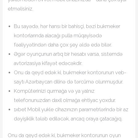
etməlisiniz.
Bu sayədə, hər hansı bir bahisçi, bəzi bukmeker
kontorlarında alacağı pulla müqayisədə
fəaliyyətindən daha çox şey əldə edə bilər.
Əgər oyunçunun artıq bir hesabı varsa, sistemdə
avtorizasiya kifayət edəcəkdir.
Onu da qeyd edək ki, bukmeker kontorunun veb-
saytı Azərbaycan dilinə də tərcümə olunmuşdur.
Kompüterinizi qurmağa və ya yalnız
telefonunuzdan daxil olmağa ehtiyac yoxdur.
1xbet Mobil yukle cihazınızın parametrlərində bir az
dəyişiklik tələb ediləcək, ancaq oraya çatacağıq.
Onu da qeyd edək ki, bukmeker kontorunun oyun