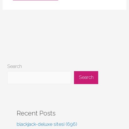
Search
Search
Recent Posts
blackjack-deluxe sitesi (696)