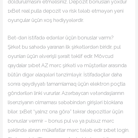
doldurulmasını etməlisiniz. Depozit bonusları yoxdur
1xBet real pulla depozit və risk tələb etməyən yeni
oyunçular üçün xoş hədiyyələrdir.
Bet-dən istifadə edənlər üçün bonuslar varmı?
Şirkət bu sahədə yaranan ilk şirkətlərdən biridir, pul
oyunları üçün əlverişli şərait təklif edir. Mövcud
qaydalar 1xbet AZ mərc şirkəti və müştərilər arasında
bütün digər əlaqələri tənzimləyir. İstifadəçilər daha
sonra qeydiyyatı tamamlamaq üçün elektron poçtla
göndərilən linki vururlar. Azərbaycan vətəndaşlarının
lisenziyanın olmaması səbəbindən girişləri bloklana
bilər. 1xBet “yalnız ona görə” təkrar depozitlər üçün
bonuslar vermir – bonus pul və ya pulsuz mərc
şəklində alınan mükafatlar mərc tələb edir 1xbet login.