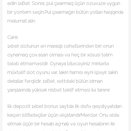
edin 1xBet. Sonra, pul çıxarmaq üçün ozuvuze uygun
bir yontem seçin.Pul çıxarmağın bütün yolları haqqında
melumat alin.
Canlı
1xbet slotunun ən maraqlı cəhətlərindən biri onun
oynamaq çox asan olması və heç bir xüsusi təlim
tələb etməməsidir. Oynaya biləcəyiniz minlərlə
müxtəlif slot oyunu var, lakin hamısı eyni işləyir, lakin
detallar fərqlidir. 1xBet, xəttdəki bütün idman
yarışlarında yüksək nisbət təklif etməsi ilə tanınır.
İlk depozit 1xbet bonus saytda ilk dəfə qeydiyyatdan
keçən istifadəçilər üçün əlçatandırMərclər. Onu əldə
etmək üçün bir hesab açmalı və oyun hesabının ilk