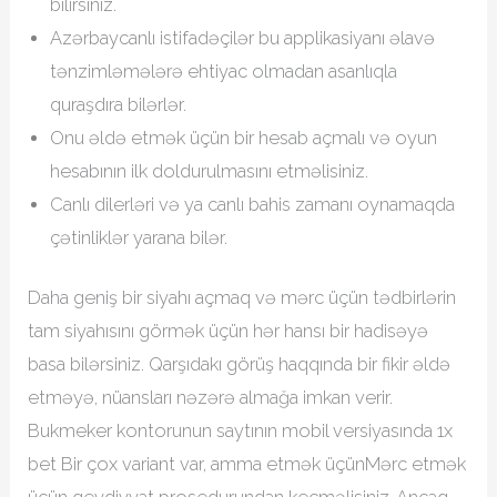
bilirsiniz.
Azərbaycanlı istifadəçilər bu applikasiyanı əlavə
tənzimləmələrə ehtiyac olmadan asanlıqla
quraşdıra bilərlər.
Onu əldə etmək üçün bir hesab açmalı və oyun
hesabının ilk doldurulmasını etməlisiniz.
Canlı dilerləri və ya canlı bahis zamanı oynamaqda
çətinliklər yarana bilər.
Daha geniş bir siyahı açmaq və mərc üçün tədbirlərin
tam siyahısını görmək üçün hər hansı bir hadisəyə
basa bilərsiniz. Qarşıdakı görüş haqqında bir fikir əldə
etməyə, nüansları nəzərə almağa imkan verir.
Bukmeker kontorunun saytının mobil versiyasında 1x
bet Bir çox variant var, amma etmək üçünMərc etmək