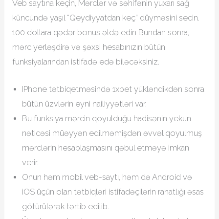
Veb saytına keçin, Mərclər və səhifənin yuxarı sağ
küncündə yaşıl “Qeydiyyatdan keç” düyməsini secin.
100 dollara qədər bonus əldə edin Bundan sonra,
mərc yerləşdirə və şəxsi hesabınızın bütün
funksiyalarından istifadə edə biləcəksiniz.
IPhone tətbiqetməsində 1xbet yükləndikdən sonra
bütün üzvlərin eyni nailiyyətləri var.
Bu funksiya mərcin qoyulduğu hadisənin yekun
nəticəsi müəyyən edilməmişdən əvvəl qoyulmuş
mərclərin hesablaşmasını qəbul etməyə imkan
verir.
Onun həm mobil veb-saytı, həm də Android və
iOS üçün olan tətbiqləri istifadəçilərin rahatlığı əsas
götürülərək tərtib edilib.