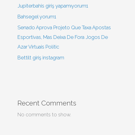
Jupiterbahis giriş yapamıyorum1
Bahsegel yorum1
Senado Aprova Projeto Que Taxa Apostas
Esportivas, Mas Deixa De Fora Jogos De
Azar Virtuais Polític
Bettilt giriş instagram
Recent Comments
No comments to show.