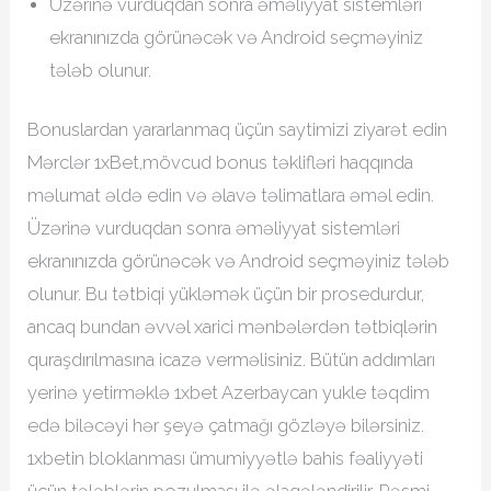
Üzərinə vurduqdan sonra əməliyyat sistemləri
ekranınızda görünəcək və Android seçməyiniz
tələb olunur.
Bonuslardan yararlanmaq üçün saytimizi ziyarət edin
Mərclər 1xBet,mövcud bonus təklifləri haqqında
məlumat əldə edin və əlavə təlimatlara əməl edin.
Üzərinə vurduqdan sonra əməliyyat sistemləri
ekranınızda görünəcək və Android seçməyiniz tələb
olunur. Bu tətbiqi yükləmək üçün bir prosedurdur,
ancaq bundan əvvəl xarici mənbələrdən tətbiqlərin
quraşdırılmasına icazə verməlisiniz. Bütün addımları
yerinə yetirməklə 1xbet Azerbaycan yukle təqdim
edə biləcəyi hər şeyə çatmağı gözləyə bilərsiniz.
1xbetin bloklanması ümumiyyətlə bahis fəaliyyəti