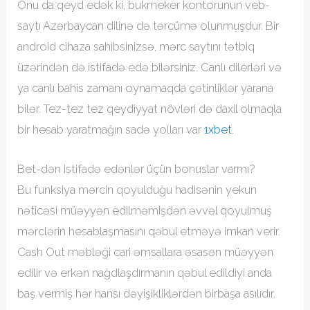
Onu da qeyd edək ki, bukmeker kontorunun veb-
saytı Azərbaycan dilinə də tərcümə olunmuşdur. Bir
android cihaza sahibsinizsə, mərc saytını tətbiq
üzərindən də istifadə edə bilərsiniz. Canlı dilerləri və
ya canlı bahis zamanı oynamaqda çətinliklər yarana
bilər. Tez-tez tez qeydiyyat növləri də daxil olmaqla
bir hesab yaratmağın sadə yolları var
1xbet
.
Bet-dən istifadə edənlər üçün bonuslar varmı?
Bu funksiya mərcin qoyulduğu hadisənin yekun
nəticəsi müəyyən edilməmişdən əvvəl qoyulmuş
mərclərin hesablaşmasını qəbul etməyə imkan verir.
Cash Out məbləği cari əmsallara əsasən müəyyən
edilir və erkən nağdlaşdırmanın qəbul edildiyi anda
baş vermiş hər hansı dəyişikliklərdən birbaşa asılıdır.