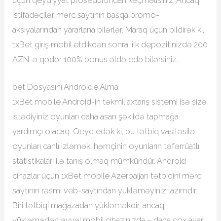
üçün qeydiyyat prosedurundan keçməlisiniz. Ancaq
istifadəçilər mərc saytının başqa promo-
aksiyalarından yararlana bilərlər. Maraq üçün bildirək ki,
1xBet giriş mobil etdikdən sonra, ilk depozitinizdə 200
AZN-ə qədər 100% bonus əldə edə bilərsiniz.
bet Dosyasını Android’e Alma
1xBet mobile Android-in təkmil axtarış sistemi isə sizə
istədiyiniz oyunları daha asan şəkildə tapmağa
yardımçı olacaq. Qeyd edək ki, bu tətbiq vasitəsilə
oyunları canlı izləmək, həmçinin oyunların təfərrüatlı
statistikaları ilə tanış olmaq mümkündür. Android
cihazlar üçün 1xBet mobile Azerbaijan tətbiqini mərc
saytının rəsmi veb-saytından yükləməyiniz lazımdır.
Biri tətbiqi mağazadan yükləməkdir, ancaq
yükləmədən əvvəl mobil cihazınızda – daha çox ayar