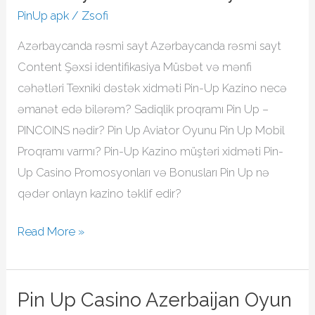
rəsmi
PinUp apk
/
Zsofi
say
Azərbaycanda rəsmi sayt Azərbaycanda rəsmi sayt
Content Şəxsi identifikasiya Müsbət və mənfi
cəhətləri Texniki dəstək xidməti Pin-Up Kazino necə
əmanət edə bilərəm? Sadiqlik proqramı Pin Up –
PINCOINS nədir? Pin Up Aviator Oyunu Pin Up Mobil
Proqramı varmı? Pin-Up Kazino müştəri xidməti Pin-
Up Casino Promosyonları və Bonusları Pin Up nə
qədər onlayn kazino təklif edir?
Read More »
Pin Up Casino Azerbaijan Oyun
Pin