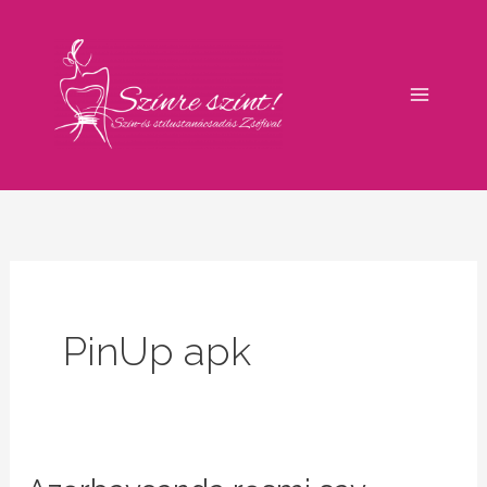
Skip
to
content
PinUp apk
Azərbaycanda