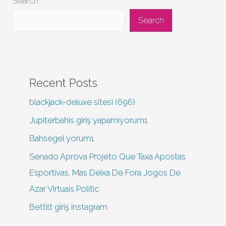
Search
Search
Recent Posts
blackjack-deluxe sitesi (696)
Jupiterbahis giriş yapamıyorum1
Bahsegel yorum1
Senado Aprova Projeto Que Taxa Apostas
Esportivas, Mas Deixa De Fora Jogos De
Azar Virtuais Polític
Bettilt giriş instagram