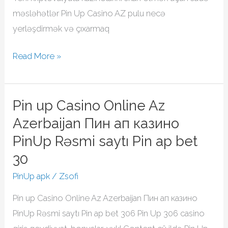
məsləhətlər Pin Up Casino AZ pulu necə
yerləşdirmək və çıxarmaq
Read More »
Pin up Casino Online Az
Pin
up
Azerbaijan Пин ап казино
Casino
PinUp Rəsmi saytı Pin ap bet
Online
30
Az
PinUp apk
/
Zsofi
Azerbaijan
Пин
Pin up Casino Online Az Azerbaijan Пин ап казино
ап
PinUp Rəsmi saytı Pin ap bet 306 Pin Up 306 casino
казино