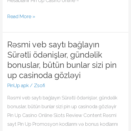
Hesablanır Pin Up Casino online –
gözləyi
Read More »
Rəsmi veb saytı bağlayın️
Rəsmi
veb
Sürətli ödənişlər, gündəlik
saytı
bonuslar, bütün bunlar sizi pin
bağlayın️
up casinoda gözləyi
Sürətli
PinUp apk
/
Zsofi
ödənişlər,
gündəlik
Rəsmi veb saytı bağlayın️ Sürətli ödənişlər, gündəlik
bonuslar,
bonuslar, bütün bunlar sizi pin up casinoda gözləyir
bütün
Pin Up Casino Online Slots Review Content Rəsmi
bunlar
sayt Pin Up Promosyon kodlarını və bonus kodlarını