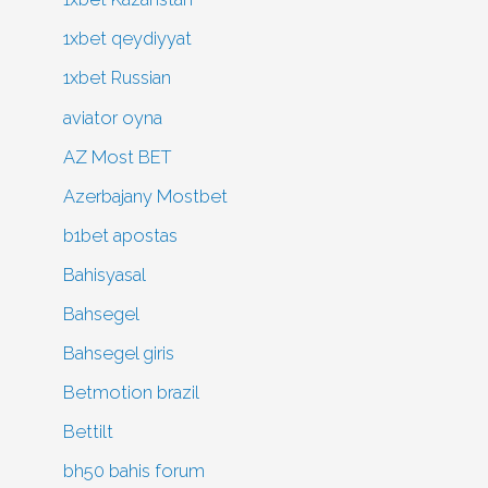
1xbet qeydiyyat
1xbet Russian
aviator oyna
AZ Most BET
Azerbajany Mostbet
b1bet apostas
Bahisyasal
Bahsegel
Bahsegel giris
Betmotion brazil
Bettilt
bh50 bahis forum