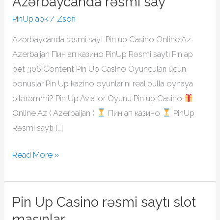
Azərbaycanda rəsmi say
rəsmi
PinUp apk
/
Zsofi
say
Azərbaycanda rəsmi sayt Pin up Casino Online Az
Azerbaijan Пин ап казино PinUp Rəsmi saytı Pin ap
bet 306 Content Pin Up Casino Oyunçuları üçün
bonuslar Pin Up kazino oyunlarını real pulla oynaya
bilərəmmi? Pin Up Aviator Oyunu Pin up Casino
Online Az ( Azerbaijan )
Пин ап казино
PinUp
Rəsmi saytı […]
Read More »
Pin Up Casino rəsmi saytı slot
Pin
Up
maşınlar