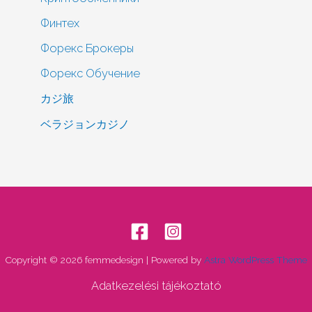
Финтех
Форекс Брокеры
Форекс Обучение
カジ旅
ベラジョンカジノ
Copyright © 2026 femmedesign | Powered by
Astra WordPress Theme
Adatkezelési tájékoztató