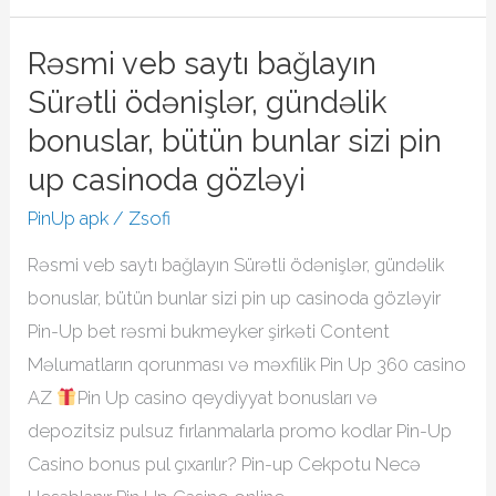
Rəsmi veb saytı bağlayın️
Rəsmi
veb
Sürətli ödənişlər, gündəlik
saytı
bonuslar, bütün bunlar sizi pin
bağlayın️
up casinoda gözləyi
Sürətli
PinUp apk
/
Zsofi
ödənişlər,
gündəlik
Rəsmi veb saytı bağlayın
Sürətli ödənişlər, gündəlik
bonuslar,
bonuslar, bütün bunlar sizi pin up casinoda gözləyir
bütün
Pin-Up bet rəsmi bukmeyker şirkəti Content
bunlar
Məlumatların qorunması və məxfilik Pin Up 360 casino
sizi
AZ
Pin Up casino qeydiyyat bonusları və
pin
depozitsiz pulsuz fırlanmalarla promo kodlar Pin-Up
up
Casino bonus pul çıxarılır? Pin-up Cekpotu Necə
casinoda