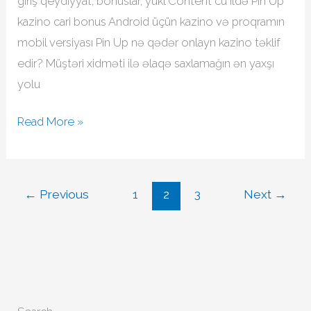
giriş qeydiyyat, bonuslar, yukl Content cü ildə Pin Up
PinUp
kazino cari bonus Android üçün kazino və proqramın
Rəsmi
mobil versiyası Pin Up nə qədər onlayn kazino təklif
saytı
edir? Müştəri xidməti ilə əlaqə saxlamağın ən yaxşı
Pin
yolu
ap
bet
Read More »
30
←
Previous
1
2
3
Next
→