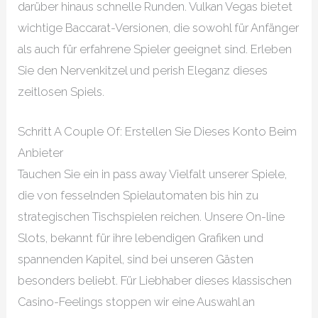
darüber hinaus schnelle Runden. Vulkan Vegas bietet
wichtige Baccarat-Versionen, die sowohl für Anfänger
als auch für erfahrene Spieler geeignet sind. Erleben
Sie den Nervenkitzel und perish Eleganz dieses
zeitlosen Spiels.
Schritt A Couple Of: Erstellen Sie Dieses Konto Beim
Anbieter
Tauchen Sie ein in pass away Vielfalt unserer Spiele,
die von fesselnden Spielautomaten bis hin zu
strategischen Tischspielen reichen. Unsere On-line
Slots, bekannt für ihre lebendigen Grafiken und
spannenden Kapitel, sind bei unseren Gästen
besonders beliebt. Für Liebhaber dieses klassischen
Casino-Feelings stoppen wir eine Auswahl an