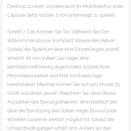
Desktop zocken, sondern auch Ihr Mobiltelefon oder
Capsule dafür nutzen, 1 von unterwegs zu spielen.
Schritt 7: Das Können Sie Tun, Während Sie Den
Willkommensbonus Komplett Verwenden Haben
Sobald die Spektrum aller Ihrer Einzahlungen 1000€
erreicht, ist von Vulkan Las vegas eine
Identitätsverifizierung angefordert. Kopien Ihres
Personalausweises und Ihrer Kontoauszüge
bereitstellen. Maximal können Sie sich pro Monat 75.
000€ auszahlen lassen. Beachten Sie, dass dieses
Auszahlen des Bonusguthabens, einschließlich der
über die Benutzung des Vulkan Vegas BonusCode
erzielten Gewinne wirklich möglich ist, sobald die
Umsatzbedingungen erfüllt sind. Anders als den