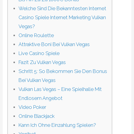
Welche Sind Die Bekanntesten Internet
Casino Spiele Internet Marketing Vulkan
Vegas?
Online Roulette
Attraktive Boni Bei Vulkan Vegas
Live Casino Spiele
Fazit Zu Vulkan Vegas
Schritt 5: So Bekommen Sie Den Bonus
Bei Vulkan Vegas
Vulkan Las Vegas – Eine Spielhalle Mit
Endlosem Angebot
Video Poker
Online Blackjack
Kann Ich Ohne Einzahlung Spielen?