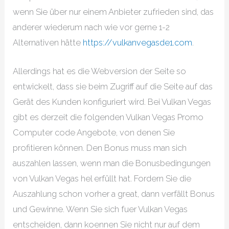
wenn Sie über nur einem Anbieter zufrieden sind, das
anderer wiederum nach wie vor gerne 1-2
Alternativen hätte
https://vulkanvegasde1.com
.
Allerdings hat es die Webversion der Seite so
entwickelt, dass sie beim Zugriff auf die Seite auf das
Gerät des Kunden konfiguriert wird. Bei Vulkan Vegas
gibt es derzeit die folgenden Vulkan Vegas Promo
Computer code Angebote, von denen Sie
profitieren können. Den Bonus muss man sich
auszahlen lassen, wenn man die Bonusbedingungen
von Vulkan Vegas hel erfüllt hat. Fordern Sie die
Auszahlung schon vorher a great, dann verfällt Bonus
und Gewinne. Wenn Sie sich fuer Vulkan Vegas
entscheiden, dann koennen Sie nicht nur auf dem