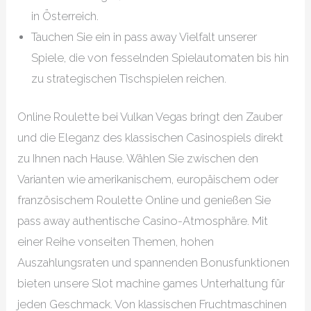
in Österreich.
Tauchen Sie ein in pass away Vielfalt unserer
Spiele, die von fesselnden Spielautomaten bis hin
zu strategischen Tischspielen reichen.
Online Roulette bei Vulkan Vegas bringt den Zauber
und die Eleganz des klassischen Casinospiels direkt
zu Ihnen nach Hause. Wählen Sie zwischen den
Varianten wie amerikanischem, europäischem oder
französischem Roulette Online und genießen Sie
pass away authentische Casino-Atmosphäre. Mit
einer Reihe vonseiten Themen, hohen
Auszahlungsraten und spannenden Bonusfunktionen
bieten unsere Slot machine games Unterhaltung für
jeden Geschmack. Von klassischen Fruchtmaschinen