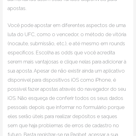
apostas.
Você pode apostar em diferentes aspectos de uma
luta do UFC, como o vencedor, o método de vitória
(nocaute, submissão, etc.), e até mesmo em rounds
específicos. Escolha as odds que você acredita
serem mais vantajosas e clique nelas para adicionar à
sua aposta. Apesar de não existir ainda um aplicativo
disponível para dispositivos iOS como iPhone, é
possível fazer apostas através do navegador do seu
iOS. Não esqueça de conferir todos os seus dados
pessoais depois que informar no formulário porque
eles serão úteis para realizar depósitos e saques
sem que haja problemas de erros de cadastro no
futuro. Basta registrar-se na Pagbet, acessar a sua