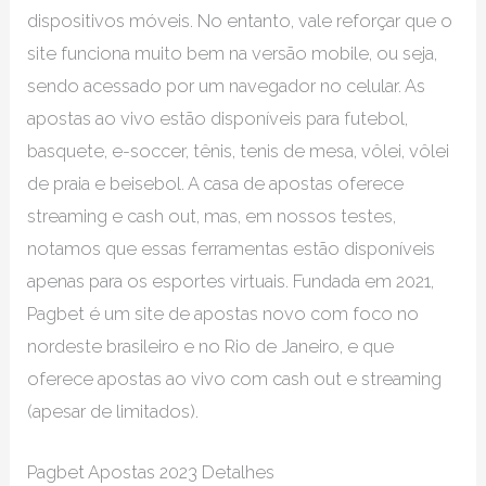
dispositivos móveis. No entanto, vale reforçar que o
site funciona muito bem na versão mobile, ou seja,
sendo acessado por um navegador no celular. As
apostas ao vivo estão disponíveis para futebol,
basquete, e-soccer, tênis, tenis de mesa, vôlei, vôlei
de praia e beisebol. A casa de apostas oferece
streaming e cash out, mas, em nossos testes,
notamos que essas ferramentas estão disponíveis
apenas para os esportes virtuais. Fundada em 2021,
Pagbet é um site de apostas novo com foco no
nordeste brasileiro e no Rio de Janeiro, e que
oferece apostas ao vivo com cash out e streaming
(apesar de limitados).
Pagbet Apostas 2023 Detalhes