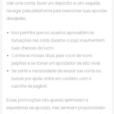
criar uma conta, fazer um depósito e, em seguida,
navegar pela plataforma para selecionar suas apostas
desejadas.
Isso permite que os usuários aproveitem as
flutuações nas odds durante o jogo e aumentem
suas chances de lucro.
Confira as nossas dicas para você dar bons
palpites e se tornar um apostador de alto nível.
Se sentir a necessidade de excluir sua conta ou
buscar por ajuda, entre em contato com o
suporte da pagbet.
Essas promoções não apenas aprimoram a
experiência de apostas, mas também proporcionam