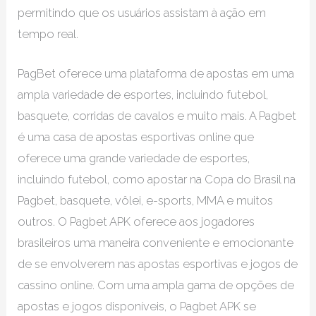
permitindo que os usuários assistam à ação em
tempo real.
PagBet oferece uma plataforma de apostas em uma
ampla variedade de esportes, incluindo futebol,
basquete, corridas de cavalos e muito mais. A Pagbet
é uma casa de apostas esportivas online que
oferece uma grande variedade de esportes,
incluindo futebol, como apostar na Copa do Brasil na
Pagbet, basquete, vôlei, e-sports, MMA e muitos
outros. O Pagbet APK oferece aos jogadores
brasileiros uma maneira conveniente e emocionante
de se envolverem nas apostas esportivas e jogos de
cassino online. Com uma ampla gama de opções de
apostas e jogos disponíveis, o Pagbet APK se