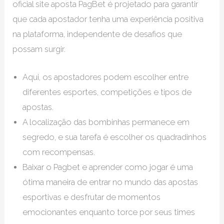
oficial site aposta PagBet é projetado para garantir
que cada apostador tenha uma experiência positiva
na plataforma, independente de desafios que
possam surgir.
Aqui, os apostadores podem escolher entre
diferentes esportes, competições e tipos de
apostas.
A localização das bombinhas permanece em
segredo, e sua tarefa é escolher os quadradinhos
com recompensas.
Baixar o Pagbet e aprender como jogar é uma
ótima maneira de entrar no mundo das apostas
esportivas e desfrutar de momentos
emocionantes enquanto torce por seus times