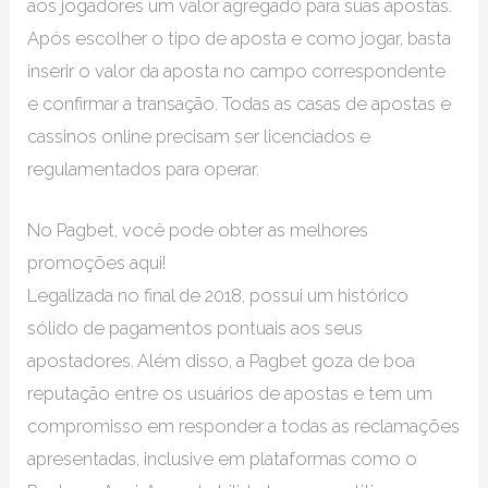
aos jogadores um valor agregado para suas apostas.
Após escolher o tipo de aposta e como jogar, basta
inserir o valor da aposta no campo correspondente
e confirmar a transação. Todas as casas de apostas e
cassinos online precisam ser licenciados e
regulamentados para operar.
No Pagbet, você pode obter as melhores
promoções aqui!
Legalizada no final de 2018, possui um histórico
sólido de pagamentos pontuais aos seus
apostadores. Além disso, a Pagbet goza de boa
reputação entre os usuários de apostas e tem um
compromisso em responder a todas as reclamações
apresentadas, inclusive em plataformas como o