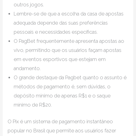
outros jogos.
Lembre-se de que a escolha da casa de apostas
adequada depende das suas preferências
pessoais e necessidades específicas.
O PagBet frequentemente apresenta apostas ao
vivo, permitindo que os usuários façam apostas
em eventos esportivos que estejam em
andamento.
O grande destaque da Pagbet quanto o assunto é
métodos de pagamento é, sem dúvidas, o
depósito mínimo de apenas R$1 e o saque
mínimo de R$20.
O Pix é um sistema de pagamento instantâneo
popular no Brasil que permite aos usuários fazer