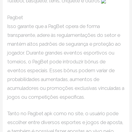
futebol, basquete, tênis, críquete e outros
.
Pagbet
Isso garante que a PagBet opera de forma
transparente, adere às regulamentações do setor e
mantém altos padrões de segurança e proteção ao
jogador. Durante grandes eventos esportivos ou
torneios, o PagBet pode introduzir bônus de
eventos especiais. Esses bônus podem variar de
probabilidades aumentadas, aumentos de
acumuladores ou promoções exclusivas vinculadas a
jogos ou competições específicas.
Tanto no Pagbet apk como no site, o usuário pode
escolher entre diversos esportes e jogos de aposta,
e também é possível fazer apostas ao vivo pelo