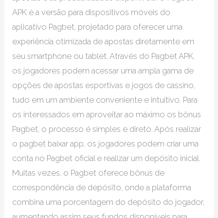
APK é a versão para dispositivos móveis do
aplicativo Pagbet, projetado para oferecer uma
experiência otimizada de apostas diretamente em
seu smartphone ou tablet. Através do Pagbet APK,
os jogadores podem acessar uma ampla gama de
opções de apostas esportivas e jogos de cassino,
tudo em um ambiente conveniente e intuitivo. Para
os interessados em aproveitar ao máximo os bônus
Pagbet, o processo é simples e direto. Após realizar
o pagbet baixar app, os jogadores podem criar uma
conta no Pagbet oficial e realizar um depósito inicial.
Muitas vezes, o Pagbet oferece bônus de
correspondência de depósito, onde a plataforma
combina uma porcentagem do depósito do jogador,
aumentando assim seus fundos disponíveis para