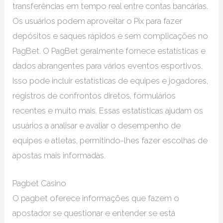
transferências em tempo real entre contas bancárias.
Os usuários podem aproveitar o Pix para fazer
depósitos e saques rápidos e sem complicações no
PagBet. O PagBet geralmente fornece estatísticas e
dados abrangentes para vários eventos esportivos.
Isso pode incluir estatísticas de equipes e jogadores,
registros de confrontos diretos, formulários
recentes e muito mais. Essas estatísticas ajudam os
usuários a analisar e avaliar o desempenho de
equipes e atletas, permitindo-lhes fazer escolhas de
apostas mais informadas.
Pagbet Casino
O pagbet oferece informações que fazem o
apostador se questionar e entender se está