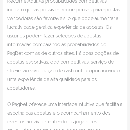
Reclame Aqui. As probabilidades competitivas
indicam que as possíveis recompensas para apostas
vencedoras são favoráveis, o que pode aumentar a
lucratividade geral da experiência de apostas. Os
usuários podem fazer seleções de apostas
informadas comparando as probabilidades do
PagBet com as de outros sites. Há boas opções de
apostas esportivas, odd competitivas, serviço de
stream ao vivo, opção de cash out, proporcionando
uma experiência de alta qualidade para os
apostadores.
O Pagbet oferece uma interface intuitiva que facilita a
escolha das apostas e o acompanhamento dos
eventos ao vivo, mantendo os jogadores