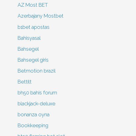
AZ Most BET
Azerbajany Mostbet
b1bet apostas
Bahisyasal
Bahsegel
Bahsegel giris
Betmotion brazil
Bettilt
bh50 bahis forum
blackjack-deluxe
bonanza oyna
Bookkeeping