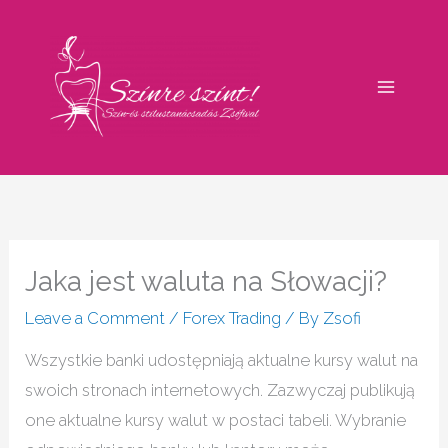
Skip
to
content
Jaka jest waluta na Słowacji?
Leave a Comment
/
Forex Trading
/ By
Zsofi
Wszystkie banki udostępniają aktualne kursy walut na
swoich stronach internetowych. Zazwyczaj publikują
one aktualne kursy walut w postaci tabeli. Wybranie