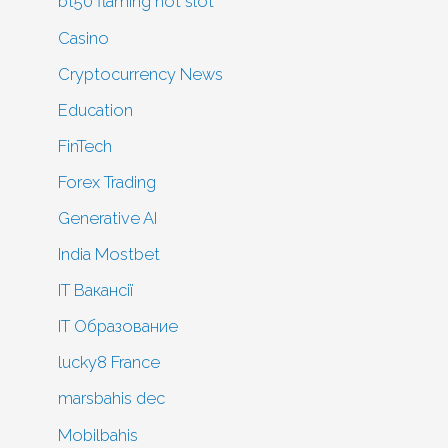
bt50 flaming hot slot
Casino
Cryptocurrency News
Education
FinTech
Forex Trading
Generative AI
India Mostbet
IT Вакансії
IT Образование
lucky8 France
marsbahis dec
Mobilbahis