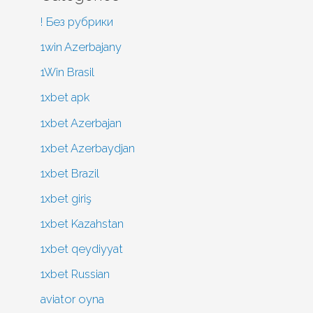
! Без рубрики
1win Azerbajany
1Win Brasil
1xbet apk
1xbet Azerbajan
1xbet Azerbaydjan
1xbet Brazil
1xbet giriş
1xbet Kazahstan
1xbet qeydiyyat
1xbet Russian
aviator oyna