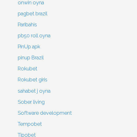
onwin oyna
pagbet brazil
Paribahis
pb50 roll oyna
PinUp apk
pinup Brazil
Rokubet
Rokubet giris
sahabet j oyna
Sober living
Software development
Tempobet
Tipobet