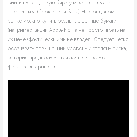
Выйти на фондовую биржу можно только через
посредника (брокер или банк). На фондовом
рынке можно купить реальные ценные бумаги
(например, акции Apple Inc.), а не просто играть на
их цене (фактически ими не владея). Следует четко
осознавать повышенный уровень и степень риска,
которые предполагаются деятельностью
финансовых рынков.