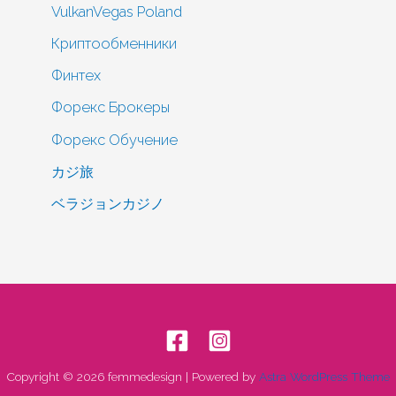
VulkanVegas Poland
Криптообменники
Финтех
Форекс Брокеры
Форекс Обучение
カジ旅
ベラジョンカジノ
Copyright © 2026 femmedesign | Powered by
Astra WordPress Theme