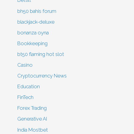
Bettilt
bh50 bahis forum
blackjack-deluxe
bonanza oyna
Bookkeeping
bt50 flaming hot slot
Casino
Cryptocurrency News
Education
FinTech
Forex Trading
Generative AI
India Mostbet