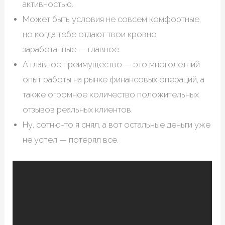
активностью.
Может быть условия не совсем комфортные,
но когда тебе отдают твои кровно
заработанные — главное.
А главное преимущество — это многолетний
опыт работы на рынке финансовых операций, а
также огромное количество положительных
отзывов реальных клиентов.
Ну, сотню-то я снял, а вот остальные деньги уже
не успел — потерял все.