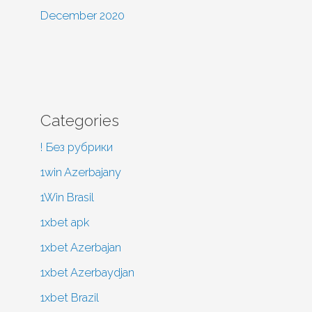
December 2020
Categories
! Без рубрики
1win Azerbajany
1Win Brasil
1xbet apk
1xbet Azerbajan
1xbet Azerbaydjan
1xbet Brazil