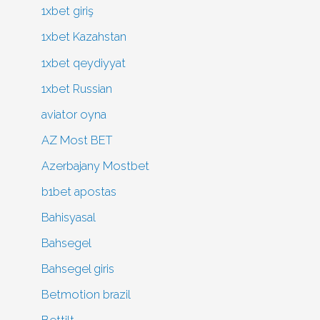
1xbet giriş
1xbet Kazahstan
1xbet qeydiyyat
1xbet Russian
aviator oyna
AZ Most BET
Azerbajany Mostbet
b1bet apostas
Bahisyasal
Bahsegel
Bahsegel giris
Betmotion brazil