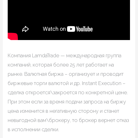
Компания LamdaTrade — международная группа
компаний, которая более 25 лет работает на
рынке. Валютная биржа – организует и проводит
биржевые торги валютой и др. Instant Execution –
сделка откроется\закроется по конкретной цене.
При этом если за время подачи запроса на биржу
цена изменится в негативную сторону и станет
невыгодной вам\брокеру, то брокер вернет отказ
в исполнении сделки.