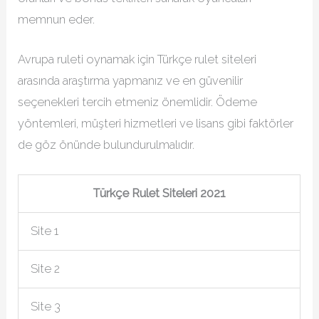
memnun eder.
Avrupa ruleti oynamak için Türkçe rulet siteleri
arasında araştırma yapmanız ve en güvenilir
seçenekleri tercih etmeniz önemlidir. Ödeme
yöntemleri, müşteri hizmetleri ve lisans gibi faktörler
de göz önünde bulundurulmalıdır.
Türkçe Rulet Siteleri 2021
Site 1
Site 2
Site 3