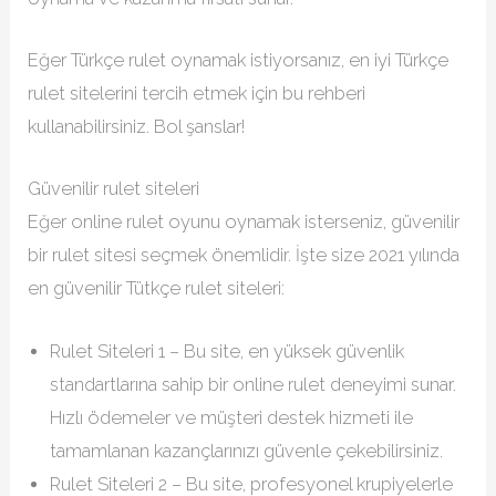
Eğer Türkçe rulet oynamak istiyorsanız, en iyi Türkçe
rulet sitelerini tercih etmek için bu rehberi
kullanabilirsiniz. Bol şanslar!
Güvenilir rulet siteleri
Eğer online rulet oyunu oynamak isterseniz, güvenilir
bir rulet sitesi seçmek önemlidir. İşte size 2021 yılında
en güvenilir Tütkçe rulet siteleri:
Rulet Siteleri 1 – Bu site, en yüksek güvenlik
standartlarına sahip bir online rulet deneyimi sunar.
Hızlı ödemeler ve müşteri destek hizmeti ile
tamamlanan kazançlarınızı güvenle çekebilirsiniz.
Rulet Siteleri 2 – Bu site, profesyonel krupiyelerle