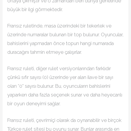
ortaya çıkmıştır ve o zamandan beri dünya genelinde
büyük bir ilgi görmektedir.
Fransız ruletinde, masa üzerindeki bir tekerlek ve
üzerinde numaralar bulunan bir top bulunur. Oyuncular,
bahislerini yapmadan önce topun hangi numarada
duracağını tahmin etmeye çalışırlar.
Fransız ruleti, diğer rulet versiyonlarından farklıdır
çünkü sıfır sayısı (0) üzerinde yer alan ilave bir sayı
olan “0” sayısı bulunur. Bu, oyuncuların bahislerini
yaparken daha fazla seçenek sunar ve daha heyecanlı
bir oyun deneyimi sağlar.
Fransız ruleti, çevrimiçi olarak da oynanabilir ve birçok
Türkçe rulet sitesi bu oyunu sunar. Bunlar arasında en