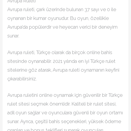
Avrupa Ruleti
Avrupa ruleti, çark üzerinde bulunan 37 sayı ve 0 ile
oynanan bir kumar oyunudur. Bu oyun, özellikle
Avrupa’da popülerdir ve heyecan verici bir deneyim
sunar.
Avrupa ruleti, Türkçe olarak da birçok online bahis
sitesinde oynanabilir. 2021 yılında en iyi Türkçe rulet
sitelerine göz atarak, Avrupa ruleti oynamanın keyfini
çıkarabilirsiniz.
Avrupa ruletini online oynamak için güvenilir bir Türkçe
rulet sitesi seçmek önemlidir. Kaliteli bir rulet sitesi,
adil oyun sağlar ve oyunculara güvenli bir oyun ortamı
sunar. Ayrıca, çeşitli bahis seçenekleri, yüksek ödeme
oranları ve bonus teklifleri sunarak oyuncuları