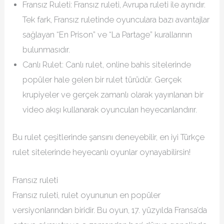
Fransız Ruleti: Fransız ruleti, Avrupa ruleti ile aynıdır.
Tek fark, Fransız ruletinde oyunculara bazı avantajlar
sağlayan “En Prison” ve “La Partage” kurallarının
bulunmasıdır.
Canlı Rulet: Canlı rulet, online bahis sitelerinde
popüler hale gelen bir rulet türüdür. Gerçek
krupiyeler ve gerçek zamanlı olarak yayınlanan bir
video akışı kullanarak oyuncuları heyecanlandırır.
Bu rulet çeşitlerinde şansını deneyebilir, en iyi Türkçe
rulet sitelerinde heyecanlı oyunlar oynayabilirsin!
Fransız ruleti
Fransız ruleti, rulet oyununun en popüler
versiyonlarından biridir. Bu oyun, 17. yüzyılda Fransa’da