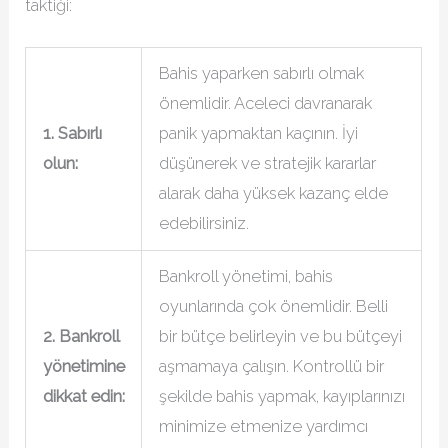
taktiği:
Bahis yaparken sabırlı olmak
önemlidir. Aceleci davranarak
1. Sabırlı
panik yapmaktan kaçının. İyi
olun:
düşünerek ve stratejik kararlar
alarak daha yüksek kazanç elde
edebilirsiniz.
Bankroll yönetimi, bahis
oyunlarında çok önemlidir. Belli
2. Bankroll
bir bütçe belirleyin ve bu bütçeyi
yönetimine
aşmamaya çalışın. Kontrollü bir
dikkat edin:
şekilde bahis yapmak, kayıplarınızı
minimize etmenize yardımcı