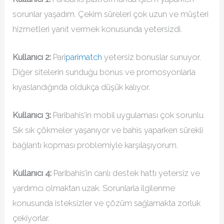
sorunlar yaşadım. Çekim süreleri çok uzun ve müşteri
hizmetleri yanıt vermek konusunda yetersizdi.
Kullanıcı 2:
Pari
parimatch
yetersiz bonuslar sunuyor.
Diğer sitelerin sunduğu bonus ve promosyonlarla
kıyaslandığında oldukça düşük kalıyor.
Kullanıcı 3:
Paribahis’in mobil uygulaması çok sorunlu.
Sık sık çökmeler yaşanıyor ve bahis yaparken sürekli
bağlantı kopması problemiyle karşılaşıyorum.
Kullanıcı 4:
Paribahis’in canlı destek hattı yetersiz ve
yardımcı olmaktan uzak. Sorunlarla ilgilenme
konusunda isteksizler ve çözüm sağlamakta zorluk
çekiyorlar.