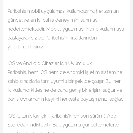
Paribahis mobil uygulaması kullanıcılarına her zaman
güncel ve en iyi bahis deneyimini sunmayı
hedeflemektedir. Mobil uygulamayı indirip kullanmaya
başlayarak siz de Paribahis’in fırsatlarından
yararlanabilirsiniz.
IOS ve Android Cihazlar için Uyumluluk
Paribahis, hem IOS hem de Android işletim sistemine
sahip cihazlarla tam uyumlu bir şekilde çalışır. Bu, her
iki kullanıcı kitlesine de daha geniş bir erişim sağlar ve
bahis oynamanın keyfini herkesle paylaşmanızı sağlar.
IOS kullanıcıları için, Paribahis’in en son sürümü App
Store’dan indirilebilir. Bu uygulama güncellemelerle