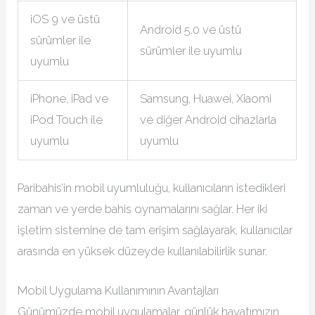
iOS 9 ve üstü
Android 5.0 ve üstü
sürümler ile
sürümler ile uyumlu
uyumlu
iPhone, iPad ve
Samsung, Huawei, Xiaomi
iPod Touch ile
ve diğer Android cihazlarla
uyumlu
uyumlu
Paribahis’in mobil uyumluluğu, kullanıcıların istedikleri
zaman ve yerde bahis oynamalarını sağlar. Her iki
işletim sistemine de tam erişim sağlayarak, kullanıcılar
arasında en yüksek düzeyde kullanılabilirlik sunar.
Mobil Uygulama Kullanımının Avantajları
Günümüzde mobil uygulamalar, günlük hayatımızın