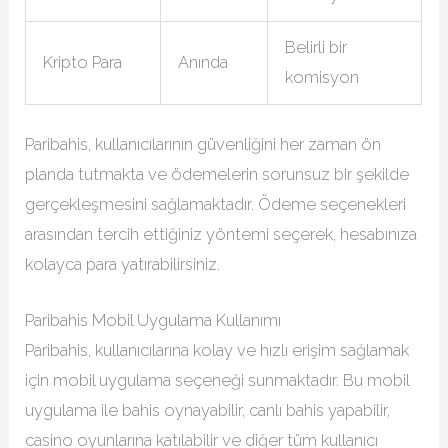
Belirli bir
Kripto Para
Anında
komisyon
Paribahis, kullanıcılarının güvenliğini her zaman ön
planda tutmakta ve ödemelerin sorunsuz bir şekilde
gerçekleşmesini sağlamaktadır. Ödeme seçenekleri
arasından tercih ettiğiniz yöntemi seçerek, hesabınıza
kolayca para yatırabilirsiniz.
Paribahis Mobil Uygulama Kullanımı
Paribahis, kullanıcılarına kolay ve hızlı erişim sağlamak
için mobil uygulama seçeneği sunmaktadır. Bu mobil
uygulama ile bahis oynayabilir, canlı bahis yapabilir,
casino oyunlarına katılabilir ve diğer tüm kullanıcı