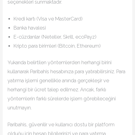
seçenekleri sunmaktadır.
Kredi kartı (Visa ve MasterCard)
Banka havalesi
E-cüzdanlar (Neteller, Skrill, ecoPayz)
Kripto para birimleri (Bitcoin, Ethereum)
Yukarıda belirtilen yöntemlerden herhangi birini
kullanarak Paribahis hesabınıza para yatırabilirsiniz. Para
yatırma işlemi genellikle anında gerçekleşir ve
herhangi bir ücret talep edilmez. Ancak, farklı
yöntemlerin farklı sürelerde işlem görebileceğini
unutmayın.
Paribahis, güvenilir ve kullanıcı dostu bir platform
olduğu için hesap bilgilerinizi ve para yatırma