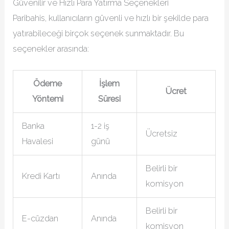
Güvenilir ve Hızlı Para Yatırma Seçenekleri
Paribahis, kullanıcıların güvenli ve hızlı bir şekilde para
yatırabileceği birçok seçenek sunmaktadır. Bu
seçenekler arasında:
Ödeme
İşlem
Ücret
Yöntemi
Süresi
Banka
1-2 iş
Ücretsiz
Havalesi
günü
Belirli bir
Kredi Kartı
Anında
komisyon
Belirli bir
E-cüzdan
Anında
komisyon