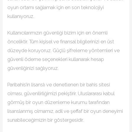
oyun ortamı sağlamak için en son teknolojiyi
kullanıyoruz.
Kullanıcılarımızın güvenliği bizim için en önemli
önceliktir. Tüm kişisel ve finansal bilgilerinizi en üst
düzeyde koruyoruz. Güçlü şifreleme yöntemleri ve
güvenli ödeme seçenekleri kullanarak hesap
güvenliğinizi sağlıyoruz.
Paribahis’in lisanslı ve denetlenen bir bahis sitesi
olması, güvenilirliğimizi pekiştirir. Uluslararası kabul
görmüş bir oyun düzenleme kurumu tarafından
lisanslanmış olmamız, adil ve şeffaf bir oyun deneyimi
sunabileceğimizin bir göstergesidir.