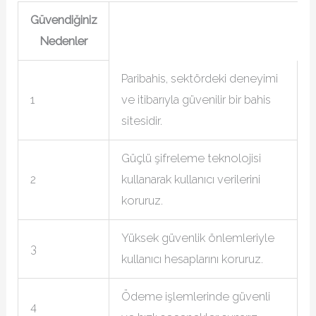
Güvendiğiniz
Nedenler
Paribahis, sektördeki deneyimi
1
ve itibarıyla güvenilir bir bahis
sitesidir.
Güçlü şifreleme teknolojisi
2
kullanarak kullanıcı verilerini
koruruz.
Yüksek güvenlik önlemleriyle
3
kullanıcı hesaplarını koruruz.
Ödeme işlemlerinde güvenli
4