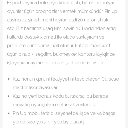
Esports ayrıca bölməyə köçürülüb, bütün populyar
oyunlar üçün proqnozlar vermək mümkündür. Pin up
casino az şirkəti məni heyran etdi.20 nəfər iştirak
etdi.Biz hamımız uşaq kimi sevinirik. Həddindən artıq
hallarda dəstək xidməti ilə əlaqə saxlayıram və
problemlərim dərhal həll olunur. Futbol mərc xətti
üçün pinup -i seçdim, bukmeyker kontoru layiqincə
işləyir, xatırlayıram ki, bəzən şərtlər daha pis idi.
Kazinonun qanuni fəaliyyətini təsdiqləyən Curacao
master lisenziyası var.
Kazino yeni bonus kodu buraxarsa, bu barədə
müvafiq oyunçulara məlumat veriləcək.
Pin Up mobil tətbiqi səyahətdə, işdə və ya başqa
yerdə sızə yaxşı bir yoldaş olacaq.