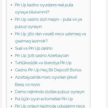
Pin Up kazino oyunlarını real pulla
oynaya bilərəmmi?
Pin Up casino slot maşını – pulla və ya
pulsuz oynayın
Pin Up 360 dan vəsaiti necə yatırmaq və
çıxarmaq lazımdır?
Sual və Pin Up casino
Pin Up 306 casino Azerbaycan
Təhlükəsizlik və lisenziya Pin Up
Casino Pin Up Heç Bir Depozit Bonus
Azərbaycanda mərc oyunları şirkəti
Baxış və rəylə
Demo rejimində slotları pulsuz oynayın
Pul üçün oyun avtomatları Pin Up
Pin Up onlayn kazinoda uduşlarımı necə