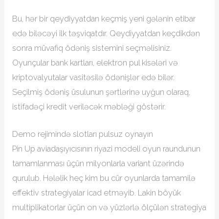
Bu, hər bir qeydiyyatdan keçmiş yeni gələnin etibar
edə biləcəyi ilk təşviqatdır. Qeydiyyatdan keçdikdən
sonra müvafiq ödəniş sistemini seçməlisiniz.
Oyunçular bank kartları, elektron pul kisələri və
kriptovalyutalar vasitəsilə ödənişlər edə bilər.
Seçilmiş ödəniş üsulunun şərtlərinə uyğun olaraq,
istifadəçi kredit veriləcək məbləği göstərir.
Demo rejimində slotları pulsuz oynayın
Pin Up aviadaşıyıcısının riyazi modeli oyun raundunun
tamamlanması üçün milyonlarla variant üzərində
qurulub. Hələlik heç kim bu cür oyunlarda tamamilə
effektiv strategiyalar icad etməyib. Lakin böyük
multiplikatorlar üçün on və yüzlərlə ölçülən strategiya