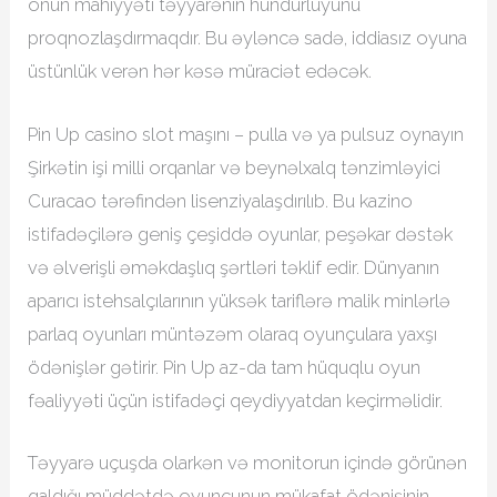
onun mahiyyəti təyyarənin hündürlüyünü
proqnozlaşdırmaqdır. Bu əyləncə sadə, iddiasız oyuna
üstünlük verən hər kəsə müraciət edəcək.
Pin Up casino slot maşını – pulla və ya pulsuz oynayın
Şirkətin işi milli orqanlar və beynəlxalq tənzimləyici
Curacao tərəfindən lisenziyalaşdırılıb. Bu kazino
istifadəçilərə geniş çeşiddə oyunlar, peşəkar dəstək
və əlverişli əməkdaşlıq şərtləri təklif edir. Dünyanın
aparıcı istehsalçılarının yüksək tariflərə malik minlərlə
parlaq oyunları müntəzəm olaraq oyunçulara yaxşı
ödənişlər gətirir. Pin Up az-da tam hüquqlu oyun
fəaliyyəti üçün istifadəçi qeydiyyatdan keçirməlidir.
Təyyarə uçuşda olarkən və monitorun içində görünən
qaldığı müddətdə oyunçunun mükafat ödənişinin