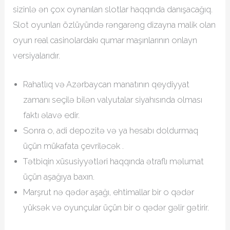
sizinlə ən çox oynanılan slotlar haqqında danışacağıq.
Slot oyunları özlüyündə rəngarəng dizayna malik olan
oyun real casinolardakı qumar maşınlarının onlayn
versiyalarıdır.
Rahatlıq və Azərbaycan manatının qeydiyyat
zamanı seçilə bilən valyutalar siyahısında olması
faktı əlavə edir.
Sonra o, adi depozitə və ya hesabı doldurmaq
üçün mükafata çevriləcək .
Tətbiqin xüsusiyyətləri haqqında ətraflı məlumat
üçün aşağıya baxın.
Marşrut nə qədər aşağı, ehtimallar bir o qədər
yüksək və oyunçular üçün bir o qədər gəlir gətirir.