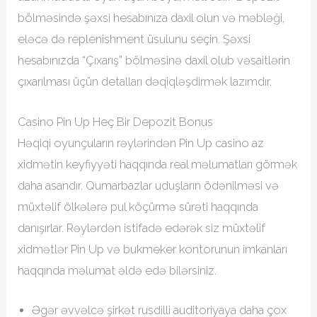
bölməsində şəxsi hesabınıza daxil olun və məbləği,
eləcə də replenishment üsulunu seçin. Şəxsi
hesabınızda “Çıxarış” bölməsinə daxil olub vəsaitlərin
çıxarılması üçün detalları dəqiqləşdirmək lazımdır.
Casino Pin Up Heç Bir Depozit Bonus
Həqiqi oyunçuların rəylərindən Pin Up casino az
xidmətin keyfiyyəti haqqında real məlumatları görmək
daha asandır. Qumarbazlar uduşların ödənilməsi və
müxtəlif ölkələrə pul köçürmə sürəti haqqında
danışırlar. Rəylərdən istifadə edərək siz müxtəlif
xidmətlər Pin Up və bukmeker kontorunun imkanları
haqqında məlumat əldə edə bilərsiniz.
Əgər əvvəlcə şirkət rusdilli auditoriyaya daha çox