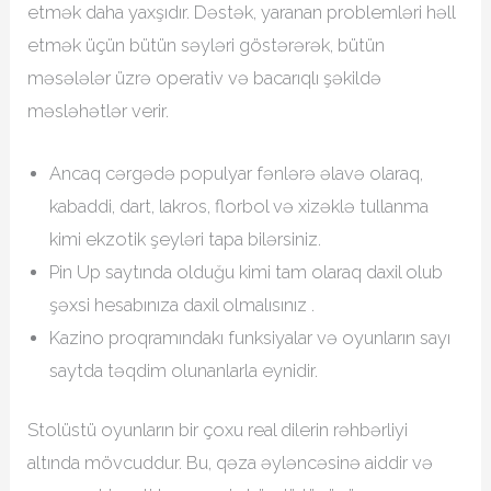
etmək daha yaxşıdır. Dəstək, yaranan problemləri həll
etmək üçün bütün səyləri göstərərək, bütün
məsələlər üzrə operativ və bacarıqlı şəkildə
məsləhətlər verir.
Ancaq cərgədə populyar fənlərə əlavə olaraq,
kabaddi, dart, lakros, florbol və xizəklə tullanma
kimi ekzotik şeyləri tapa bilərsiniz.
Pin Up saytında olduğu kimi tam olaraq daxil olub
şəxsi hesabınıza daxil olmalısınız .
Kazino proqramındakı funksiyalar və oyunların sayı
saytda təqdim olunanlarla eynidir.
Stolüstü oyunların bir çoxu real dilerin rəhbərliyi
altında mövcuddur. Bu, qəza əyləncəsinə aiddir və