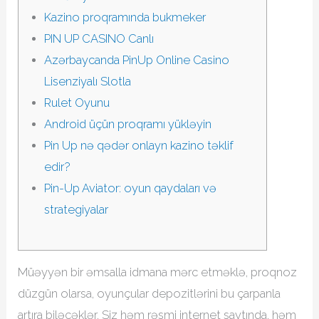
Kazino proqramında bukmeker
PIN UP CASINO Canlı
Azərbaycanda PinUp Online Casino
Lisenziyalı Slotla
Rulet Oyunu
Android üçün proqramı yükləyin
Pin Up nə qədər onlayn kazino təklif
edir?
Pin-Up Aviator: oyun qaydaları və
strategiyalar
Müəyyən bir əmsalla idmana mərc etməklə, proqnoz
düzgün olarsa, oyunçular depozitlərini bu çarpanla
artıra biləcəklər. Siz həm rəsmi internet saytında, həm