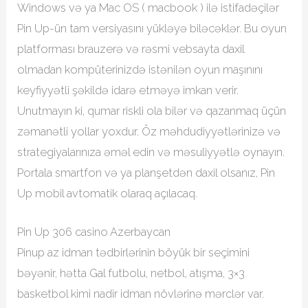
Windows və ya Mac OS ( macbook ) ilə istifadəçilər
Pin Up-ün tam versiyasını yükləyə biləcəklər. Bu oyun
platforması brauzerə və rəsmi vebsayta daxil
olmadan kompüterinizdə istənilən oyun maşınını
keyfiyyətli şəkildə idarə etməyə imkan verir.
Unutmayın ki, qumar riskli ola bilər və qazanmaq üçün
zəmanətli yollar yoxdur. Öz məhdudiyyətlərinizə və
strategiyalarınıza əməl edin və məsuliyyətlə oynayın.
Portala smartfon və ya planşetdən daxil olsanız, Pin
Up mobil avtomatik olaraq açılacaq.
Pin Up 306 casino Azerbaycan
Pinup az idman tədbirlərinin böyük bir seçimini
bəyənir, hətta Gal futbolu, netbol, ​​atışma, 3×3
basketbol kimi nadir idman növlərinə mərclər var.