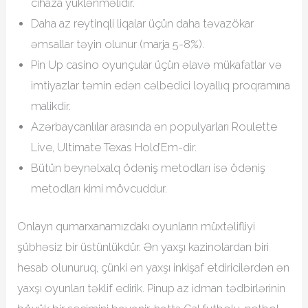
cihaza yüklənməlidir.
Daha az reytinqli liqalar üçün daha təvazökar
əmsallar təyin olunur (marja 5-8%).
Pin Up casino oyunçular üçün əlavə mükafatlar və
imtiyazlar təmin edən cəlbedici loyallıq proqramına
malikdir.
Azərbaycanlılar arasında ən populyarları Roulette
Live, Ultimate Texas Hold’Em-dir.
Bütün beynəlxalq ödəniş metodları isə ödəniş
metodları kimi mövcuddur.
Onlayn qumarxanamızdakı oyunların müxtəlifliyi
şübhəsiz bir üstünlükdür. Ən yaxşı kazinolardan biri
hesab olunuruq, çünki ən yaxşı inkişaf etdiricilərdən ən
yaxşı oyunları təklif edirik. Pinup az idman tədbirlərinin