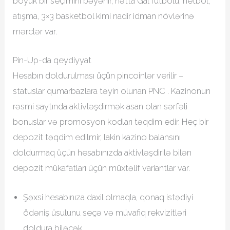
böyük bir seçimini bəyənir, hətta Gal futbolu, netbol, ​​
atışma, 3×3 basketbol kimi nadir idman növlərinə
mərclər var.
Pin-Up-da qeydiyyat
Hesabın doldurulması üçün pincoinlər verilir –
statuslar qumarbazlara təyin olunan PNC . Kazinonun
rəsmi saytında aktivləşdirmək asan olan sərfəli
bonuslar və promosyon kodları təqdim edir. Heç bir
depozit təqdim edilmir, lakin kazino balansını
doldurmaq üçün hesabınızda aktivləşdirilə bilən
depozit mükafatları üçün müxtəlif variantlar var.
Şəxsi hesabınıza daxil olmaqla, qonaq istədiyi
ödəniş üsulunu seçə və müvafiq rekvizitləri
doldura biləcək.