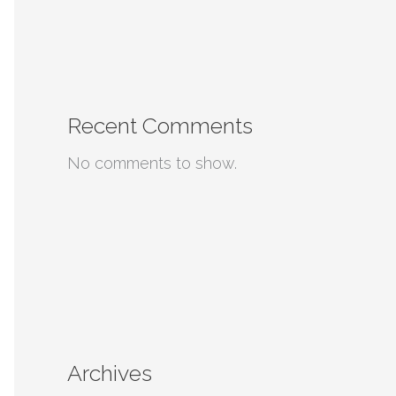
Recent Comments
No comments to show.
Archives