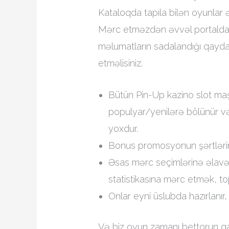
Kataloqda tapıla bilən oyunlar 
Mərc etməzdən əvvəl portalda 
məlumatların sadalandığı qayda
etməlisiniz.
Bütün Pin-Up kazino slot maş
populyar/yenilərə bölünür və
yoxdur.
Bonus promosyonun şərtlərin
Əsas mərc seçimlərinə əlavə
statistikasına mərc etmək, topa
Onlar eyni üslubda hazırlanır, 
Və biz oyun zamanı bettorun qa