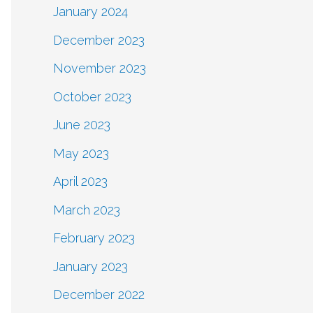
January 2024
December 2023
November 2023
October 2023
June 2023
May 2023
April 2023
March 2023
February 2023
January 2023
December 2022