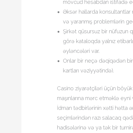
mövcud hesabdan istifadə ed
Əksər hallarda konsultantlar
və yaranmış problemlərin ge
Şirkət qüsursuz bir nüfuzun 
görə kataloqda yalnız etibar
əyləncələri var.
Onlar bir neçə dəqiqədən bir
kartları vəziyyətində).
Casino ziyarətçiləri üçün böyük 
maşınlarına mərc etməklə eyni v
İdman tədbirlərinin xətti hətta ə
seçimlərindən razı salacaq qə
hadisələrinə və ya tək bir turni