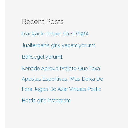
Recent Posts
blackjack-deluxe sitesi (696)
Jupiterbahis giriş yapamıyorum1
Bahsegel yorum1
Senado Aprova Projeto Que Taxa
Apostas Esportivas, Mas Deixa De
Fora Jogos De Azar Virtuais Polític
Bettilt giriş instagram