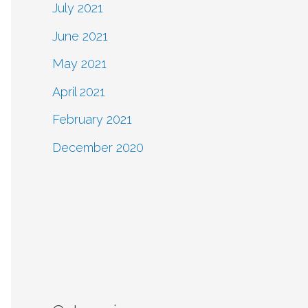
July 2021
June 2021
May 2021
April 2021
February 2021
December 2020