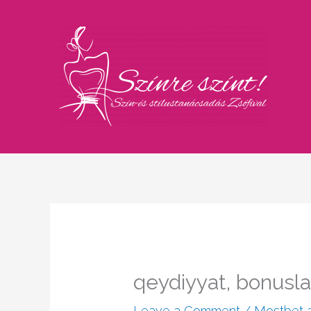
Skip
to
content
qeydiyyat, bonuslar
Leave a Comment
/
Mostbet a