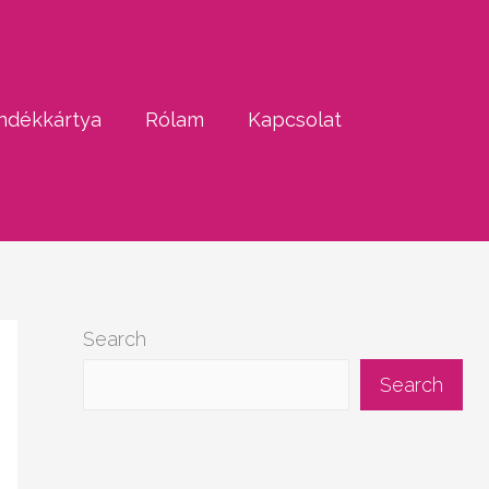
ndékkártya
Rólam
Kapcsolat
Search
Search