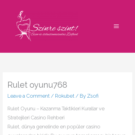
Skip
to
content
Rulet oyunu768
Leave a Comment
/
Rokubet
/ By
Zsofi
Rulet Oyunu – Kazanma Taktikleri Kurallar ve
Stratejileri Casino Rehberi
Rulet, dünya genelinde en popüler casino