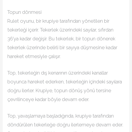
Topun dönmesi
Rulet oyunu, bir krupiye tarafından yönetilen bir
tekerleği içerir. Tekerlek üzerindeki sayılar, sıfırdan
36’ya kadar değişir. Bu tekerlek, bir topun dönerek
tekerlek üzerinde belirli bir sayıya düşmesine kadar
hareket etmesiyle çalışır.
Top, tekerleğin dış kenarının üzerindeki kanallar
boyunca hareket ederken, tekerleğin içindeki sayılara
doğru ilerler. Krupiye, topun dönüş yönü tersine
çevrilinceye kadar böyle devam eder.
Top, yavaşlamaya başladığında, krupiye tarafından
döndürülen tekerleğe doğru ilerlemeye devam eder.