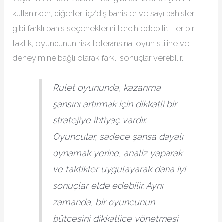
kullanırken, diğerleri iç/dış bahisler ve sayı bahisleri
gibi farklı bahis seçeneklerini tercih edebilir. Her bir
taktik, oyuncunun risk toleransına, oyun stiline ve
deneyimine bağlı olarak farklı sonuçlar verebilir.
Rulet oyununda, kazanma
şansını artırmak için dikkatli bir
stratejiye ihtiyaç vardır.
Oyuncular, sadece şansa dayalı
oynamak yerine, analiz yaparak
ve taktikler uygulayarak daha iyi
sonuçlar elde edebilir. Aynı
zamanda, bir oyuncunun
bütçesini dikkatlice yönetmesi