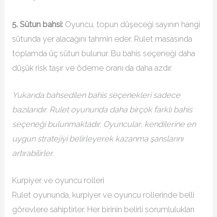
5. Sütun bahsi:
Oyuncu, topun düşeceği sayının hangi
sütunda yer alacağını tahmin eder. Rulet masasında
toplamda üç sütun bulunur. Bu bahis seçeneği daha
düşük risk taşır ve ödeme oranı da daha azdır.
Yukarıda bahsedilen bahis seçenekleri sadece
bazılarıdır. Rulet oyununda daha birçok farklı bahis
seçeneği bulunmaktadır. Oyuncular, kendilerine en
uygun stratejiyi belirleyerek kazanma şanslarını
artırabilirler.
Kurpiyer ve oyuncu rolleri
Rulet oyununda, kurpiyer ve oyuncu rollerinde belli
görevlere sahiptirler. Her birinin belirli sorumlulukları