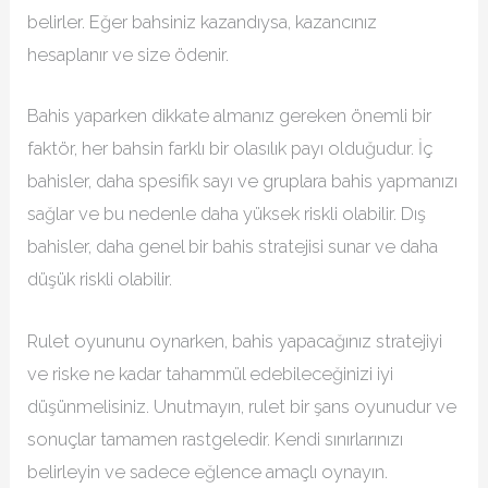
belirler. Eğer bahsiniz kazandıysa, kazancınız
hesaplanır ve size ödenir.
Bahis yaparken dikkate almanız gereken önemli bir
faktör, her bahsin farklı bir olasılık payı olduğudur. İç
bahisler, daha spesifik sayı ve gruplara bahis yapmanızı
sağlar ve bu nedenle daha yüksek riskli olabilir. Dış
bahisler, daha genel bir bahis stratejisi sunar ve daha
düşük riskli olabilir.
Rulet oyununu oynarken, bahis yapacağınız stratejiyi
ve riske ne kadar tahammül edebileceğinizi iyi
düşünmelisiniz. Unutmayın, rulet bir şans oyunudur ve
sonuçlar tamamen rastgeledir. Kendi sınırlarınızı
belirleyin ve sadece eğlence amaçlı oynayın.