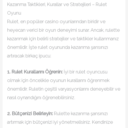
Kazanma Taktikleri, Kurallar ve Stratejileri – Rulet
Oyunu
Rulet, en popüler casino oyunlarından biridir ve
heyecan verici bir oyun deneyimi sunar. Ancak, rulette
kazanmak için belirli stratejiler ve taktikler kullanmanız
önemlidir. İşte rulet oyununda kazanma şansınızı
artıracak birkaç ipucu:
1. Rulet Kurallarını Öğrenin:
İyi bir rulet oyuncusu
olmak için öncelikle oyunun kurallarını öğrenmek
önemlidir. Ruletin çeşitli varyasyonlarını deneyebilir ve
nasıl oynandığını öğrenebilirsiniz.
2. Bütçenizi Belirleyin:
Rulette kazanma şansınızı
artırmak için bütçenizi iyi yönetmelisiniz. Kendinize