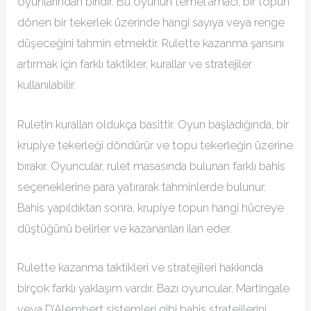
oyunlarından biridir. Bu oyunun temel amacı, bir topun
dönen bir tekerlek üzerinde hangi sayıya veya renge
düşeceğini tahmin etmektir. Rulette kazanma şansını
artırmak için farklı taktikler, kurallar ve stratejiler
kullanılabilir.
Ruletin kuralları oldukça basittir. Oyun başladığında, bir
krupiye tekerleği döndürür ve topu tekerleğin üzerine
bırakır. Oyuncular, rulet masasında bulunan farklı bahis
seçeneklerine para yatırarak tahminlerde bulunur.
Bahis yapıldıktan sonra, krupiye topun hangi hücreye
düştüğünü belirler ve kazananları ilan eder.
Rulette kazanma taktikleri ve stratejileri hakkında
birçok farklı yaklaşım vardır. Bazı oyuncular, Martingale
veya D’Alembert sistemleri gibi bahis stratejilerini