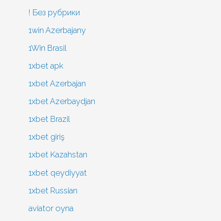
! Без рубрики
1win Azerbajany
1Win Brasil
1xbet apk
1xbet Azerbajan
1xbet Azerbaydjan
1xbet Brazil
1xbet giriş
1xbet Kazahstan
1xbet qeydiyyat
1xbet Russian
aviator oyna