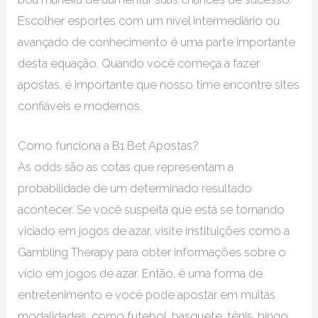
Escolher esportes com um nível intermediário ou
avançado de conhecimento é uma parte importante
desta equação. Quando você começa a fazer
apostas, é importante que nosso time encontre sites
confiáveis e modernos.
Como funciona a B1 Bet Apostas?
As odds são as cotas que representam a
probabilidade de um determinado resultado
acontecer. Se você suspeita que está se tornando
viciado em jogos de azar, visite instituições como a
Gambling Therapy para obter informações sobre o
vício em jogos de azar. Então, é uma forma de
entretenimento e você pode apostar em muitas
modalidades, como futebol, basquete, tênis, bingo,