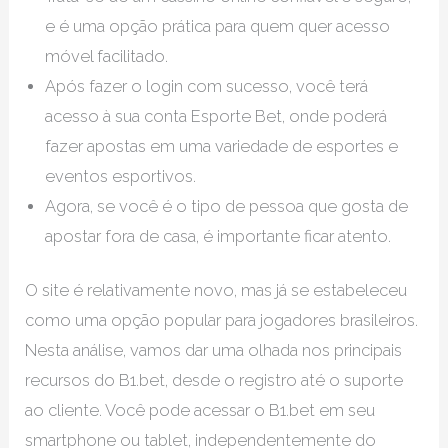
e é uma opção prática para quem quer acesso
móvel facilitado.
Após fazer o login com sucesso, você terá
acesso à sua conta Esporte Bet, onde poderá
fazer apostas em uma variedade de esportes e
eventos esportivos.
Agora, se você é o tipo de pessoa que gosta de
apostar fora de casa, é importante ficar atento.
O site é relativamente novo, mas já se estabeleceu
como uma opção popular para jogadores brasileiros.
Nesta análise, vamos dar uma olhada nos principais
recursos do B1.bet, desde o registro até o suporte
ao cliente. Você pode acessar o B1.bet em seu
smartphone ou tablet, independentemente do