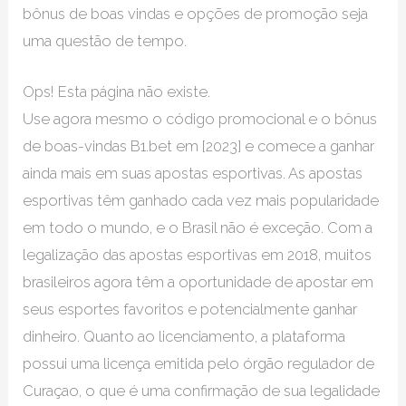
bônus de boas vindas e opções de promoção seja
uma questão de tempo.
Ops! Esta página não existe.
Use agora mesmo o código promocional e o bônus
de boas-vindas B1.bet em [2023] e comece a ganhar
ainda mais em suas apostas esportivas. As apostas
esportivas têm ganhado cada vez mais popularidade
em todo o mundo, e o Brasil não é exceção. Com a
legalização das apostas esportivas em 2018, muitos
brasileiros agora têm a oportunidade de apostar em
seus esportes favoritos e potencialmente ganhar
dinheiro. Quanto ao licenciamento, a plataforma
possui uma licença emitida pelo órgão regulador de
Curaçao, o que é uma confirmação de sua legalidade