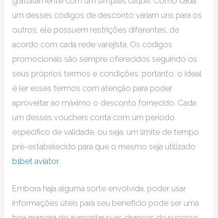
gratuitamente com um simples clique. Como cada
um desses códigos de desconto variam uns para os
outros, ele possuem restrições diferentes, de
acordo com cada rede varejista. Os códigos
promocionais são sempre oferecidos seguindo os
seus próprios termos e condições, portanto, o ideal
é ler esses termos com atenção para poder
aproveitar ao máximo o desconto fornecido. Cada
um desses vouchers conta com um período
específico de validade, ou seja, um limite de tempo
pré-estabelecido para que o mesmo seja utilizado
b1bet aviator
.
Embora haja alguma sorte envolvida, poder usar
informações úteis para seu benefício pode ser uma
boa maneira de aumentar suas chances de sucesso.