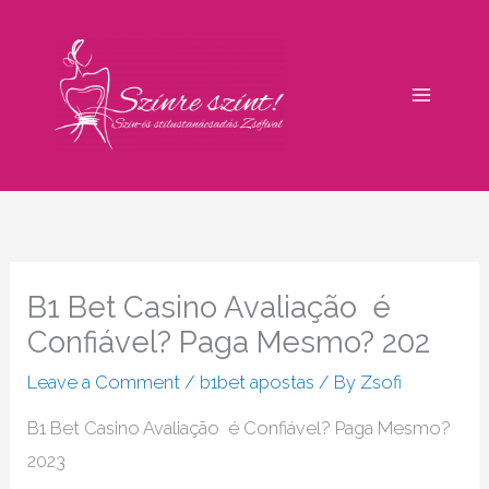
Skip
to
content
B1 Bet Casino Avaliação ️ é
Confiável? Paga Mesmo? 202
Leave a Comment
/
b1bet apostas
/ By
Zsofi
B1 Bet Casino Avaliação ️ é Confiável? Paga Mesmo?
2023