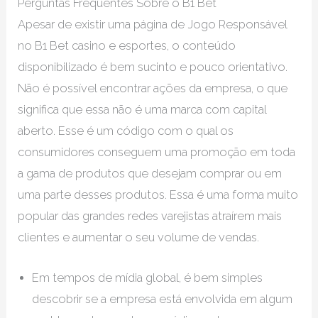
Perguntas Frequentes Sobre o B1 Bet
Apesar de existir uma página de Jogo Responsável
no B1 Bet casino e esportes, o conteúdo
disponibilizado é bem sucinto e pouco orientativo.
Não é possível encontrar ações da empresa, o que
significa que essa não é uma marca com capital
aberto. Esse é um código com o qual os
consumidores conseguem uma promoção em toda
a gama de produtos que desejam comprar ou em
uma parte desses produtos. Essa é uma forma muito
popular das grandes redes varejistas atraírem mais
clientes e aumentar o seu volume de vendas.
Em tempos de mídia global, é bem simples
descobrir se a empresa está envolvida em algum