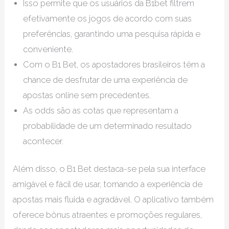
Isso permite que os usuários da B1bet filtrem
efetivamente os jogos de acordo com suas
preferências, garantindo uma pesquisa rápida e
conveniente.
Com o B1 Bet, os apostadores brasileiros têm a
chance de desfrutar de uma experiência de
apostas online sem precedentes.
As odds são as cotas que representam a
probabilidade de um determinado resultado
acontecer.
Além disso, o B1 Bet destaca-se pela sua interface
amigável e fácil de usar, tornando a experiência de
apostas mais fluida e agradável. O aplicativo também
oferece bônus atraentes e promoções regulares,