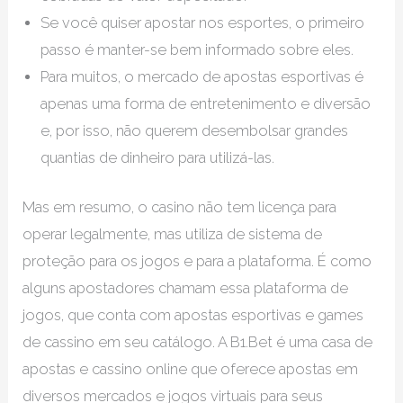
Se você quiser apostar nos esportes, o primeiro
passo é manter-se bem informado sobre eles.
Para muitos, o mercado de apostas esportivas é
apenas uma forma de entretenimento e diversão
e, por isso, não querem desembolsar grandes
quantias de dinheiro para utilizá-las.
Mas em resumo, o casino não tem licença para
operar legalmente, mas utiliza de sistema de
proteção para os jogos e para a plataforma. É como
alguns apostadores chamam essa plataforma de
jogos, que conta com apostas esportivas e games
de cassino em seu catálogo. A B1.Bet é uma casa de
apostas e cassino online que oferece apostas em
diversos mercados e jogos virtuais para seus