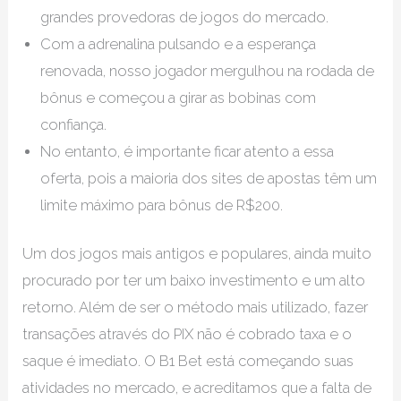
grandes provedoras de jogos do mercado.
Com a adrenalina pulsando e a esperança
renovada, nosso jogador mergulhou na rodada de
bônus e começou a girar as bobinas com
confiança.
No entanto, é importante ficar atento a essa
oferta, pois a maioria dos sites de apostas têm um
limite máximo para bônus de R$200.
Um dos jogos mais antigos e populares, ainda muito
procurado por ter um baixo investimento e um alto
retorno. Além de ser o método mais utilizado, fazer
transações através do PIX não é cobrado taxa e o
saque é imediato. O B1 Bet está começando suas
atividades no mercado, e acreditamos que a falta de