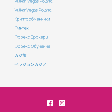
Vulkan Vegas Poland
VulkanVegas Poland
Криптообменники
Финтех
Форекс Брокеры
Форекс Обучение
カジ旅
ベラジョンカジノ