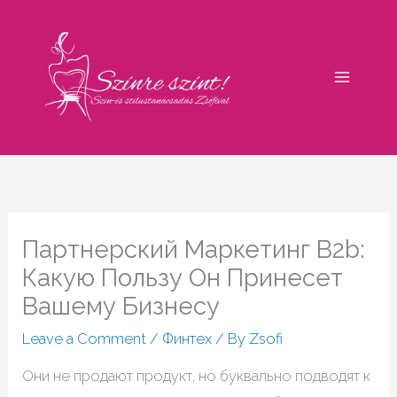
Skip
to
content
Партнерский Маркетинг B2b:
Какую Пользу Он Принесет
Вашему Бизнесу
Leave a Comment
/
Финтех
/ By
Zsofi
Они не продают продукт, но буквально подводят к