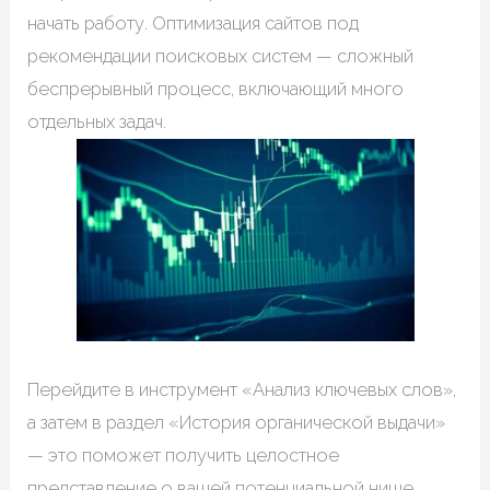
начать работу. Оптимизация сайтов под
рекомендации поисковых систем — сложный
беспрерывный процесс, включающий много
отдельных задач.
Перейдите в инструмент «Анализ ключевых слов»,
а затем в раздел «История органической выдачи»
— это поможет получить целостное
представление о вашей потенциальной нише.