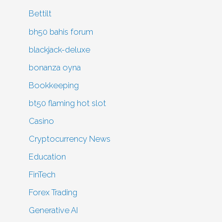
Bettilt
bh50 bahis forum
blackjack-deluxe
bonanza oyna
Bookkeeping
bt50 flaming hot slot
Casino
Cryptocurrency News
Education
FinTech
Forex Trading
Generative AI