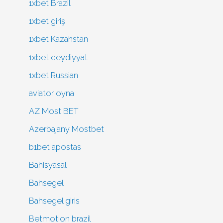
1xbet Brazil
1xbet giriş
1xbet Kazahstan
1xbet qeydiyyat
1xbet Russian
aviator oyna
AZ Most BET
Azerbajany Mostbet
b1bet apostas
Bahisyasal
Bahsegel
Bahsegel giris
Betmotion brazil