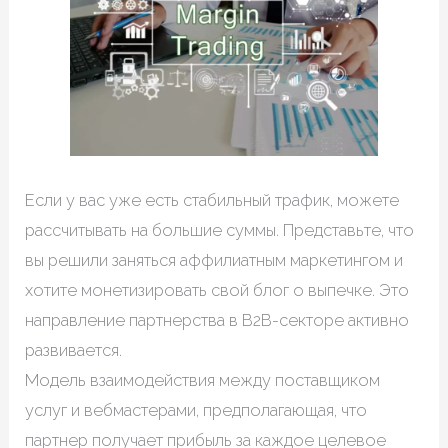
Если у вас уже есть стабильный трафик, можете
рассчитывать на большие суммы. Представьте, что
вы решили заняться аффилиатным маркетингом и
хотите монетизировать свой блог о выпечке. Это
направление партнерства в B2B-секторе активно
развивается.
Модель взаимодействия между поставщиком
услуг и вебмастерами, предполагающая, что
партнер получает прибыль за каждое целевое